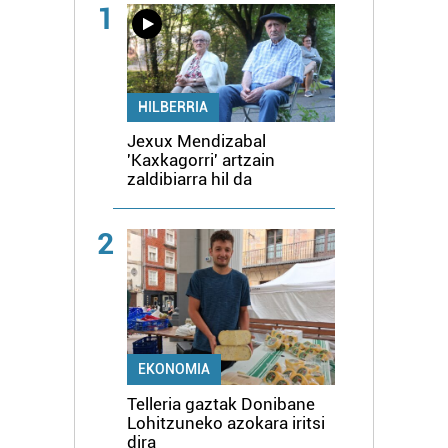
1
HILBERRIA
Jexux Mendizabal
'Kaxkagorri' artzain
zaldibiarra hil da
2
EKONOMIA
Telleria gaztak Donibane
Lohitzuneko azokara iritsi
dira