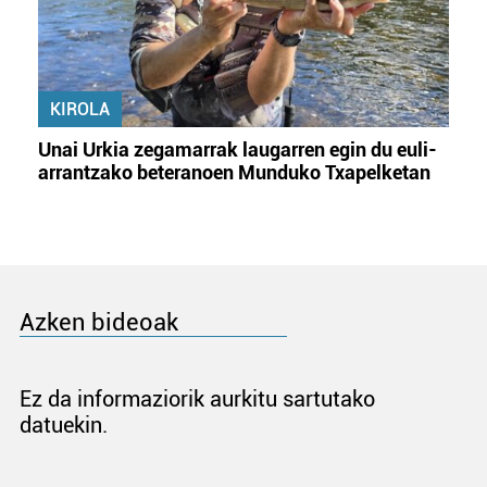
KIROLA
Unai Urkia zegamarrak laugarren egin du euli-
arrantzako beteranoen Munduko Txapelketan
Azken bideoak
Ez da informaziorik aurkitu sartutako
datuekin.