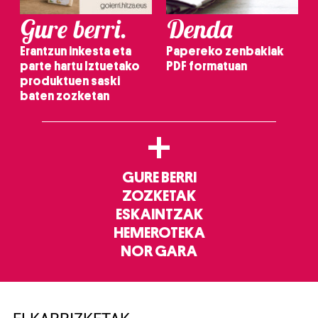
Gure berri.
Denda
Erantzun inkesta eta
Papereko zenbakiak
parte hartu Iztuetako
PDF formatuan
produktuen saski
baten zozketan
+
GURE BERRI
ZOZKETAK
ESKAINTZAK
HEMEROTEKA
NOR GARA