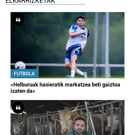
ELKARRIZKETAK
FUTBOLA
«Helburuak hasieratik markatzea beti gaiztoa
izaten da»