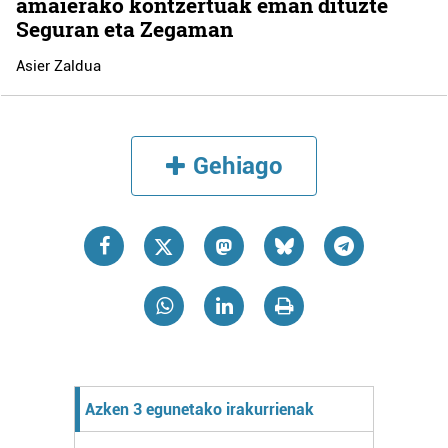
amaierako kontzertuak eman dituzte
Seguran eta Zegaman
Asier Zaldua
Gehiago
Azken 3 egunetako irakurrienak