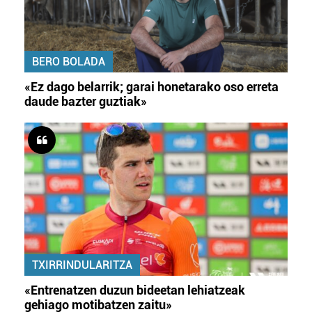
BERO BOLADA
«Ez dago belarrik; garai honetarako oso erreta
daude bazter guztiak»
TXIRRINDULARITZA
«Entrenatzen duzun bideetan lehiatzeak
gehiago motibatzen zaitu»