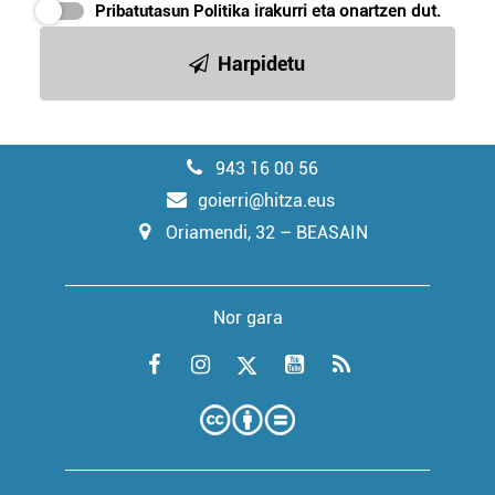
Pribatutasun Politika
irakurri eta onartzen dut.
Harpidetu
943 16 00 56
goierri@hitza.eus
Oriamendi, 32 – BEASAIN
Nor gara