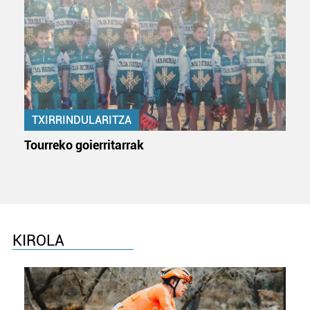
zure baimena Cookieen adierazpenean.
Webgune honek cookie propioak eta hirugarrenen cookie-
fitxategiak erabiltzen ditu. Zure esperientzia eta
zerbitzuak hobetzeko asmoz, cookie teknologiaz
baliatzen gara. Ohar hau onartuz gero, teknologia hori
erabiltzeko baimen esplizitua ematen diguzu.
Gehiago
irakurri
TXIRRINDULARITZA
Tourreko goierritarrak
KIROLA