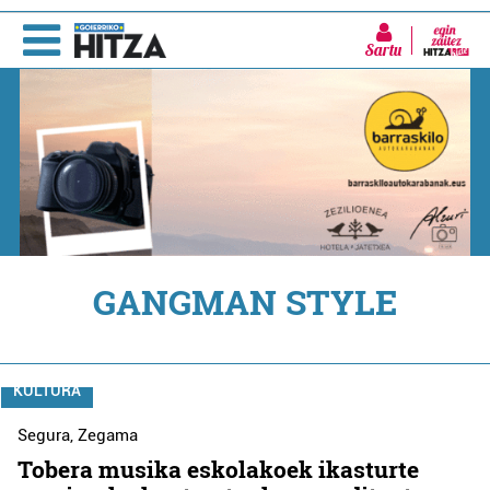
Sartu
GANGMAN STYLE
KULTURA
Segura
,
Zegama
Tobera musika eskolakoek ikasturte