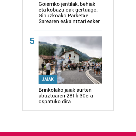
Goierriko jentilak, behiak
eta kobazuloak gertuago,
Gipuzkoako Parketxe
Sarearen eskaintzari esker
5
JAIAK
Brinkolako jaiak aurten
abuztuaren 28tik 30era
ospatuko dira