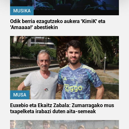
MUSIKA
Guk eta gure bazkideek zure datu pertsonalak
prozesatzen ditugu, zure IP zenbakia, besteak beste,
Odik berria ezagutzeko aukera 'KimiK' eta
teknologia erabiliz, cookieak adibidez, iragarki eta eduki
'Amaaaa!' abestiekin
pertsonalizatuak eskaintzeko, iragarkiak eta edukia
neurtzeko, jendeari buruzko informazioa biltzeko eta
produktuak garatzeko. Zure datuak nork eta zertarako
erabiltzen dituen hauta dezakezu.
Bazkide batzuek ez dizute baimenik eskatzen, eta beren
interes komertzial legitimoetan babesten dira. Ikusi gure
bazkideen zerrenda, beren ustez zein helburutarako
duten interes legitimoa eta horren aurka nola egin
dezakezun ikusteko.
MUSA
Euxebio eta Ekaitz Zabala: Zumarragako mus
Lortu zure datu pertsonalak prozesatzeko moduari
txapelketa irabazi duten aita-semeak
buruzko informazio gehiago eta ezarri zure lehentasunak
datuen atalean. Edozein unetan alda edo ken dezakezu