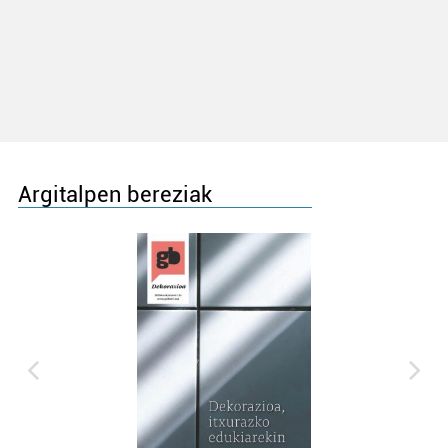
Argitalpen bereziak