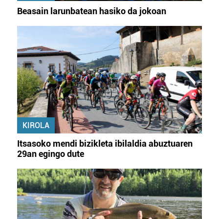
Beasain larunbatean hasiko da jokoan
KIROLA
Itsasoko mendi bizikleta ibilaldia abuztuaren
29an egingo dute