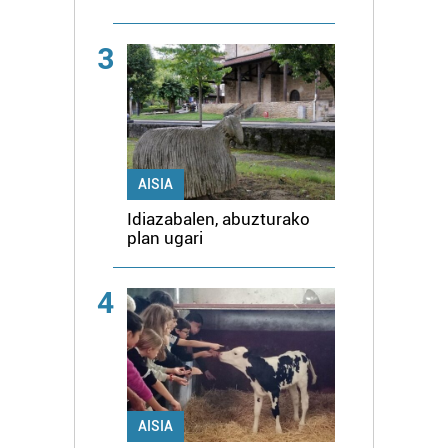
3
AISIA
Idiazabalen, abuzturako
plan ugari
4
AISIA