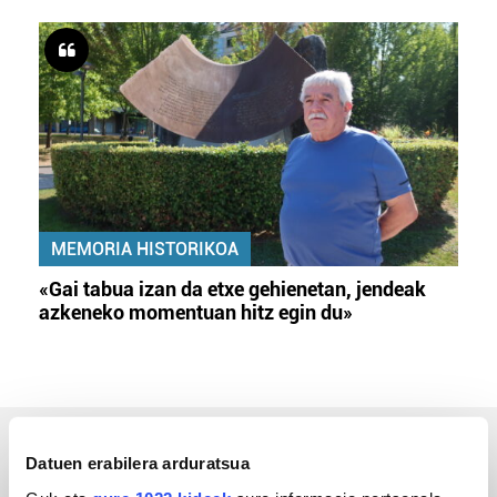
MEMORIA HISTORIKOA
«Gai tabua izan da etxe gehienetan, jendeak
azkeneko momentuan hitz egin du»
ERREPORTAJEAK
Datuen erabilera arduratsua