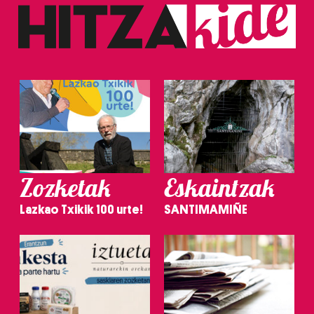
Zozketak
Eskaintzak
Lazkao Txikik 100 urte!
SANTIMAMIÑE