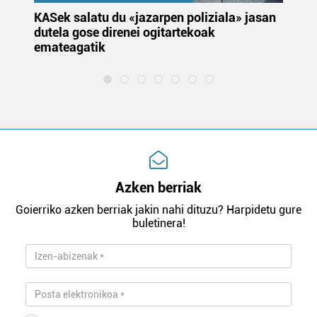
KASek salatu du «jazarpen poliziala» jasan
Pa
dutela gose direnei ogitartekoak
da
emateagatik
«s
Azken berriak
Goierriko azken berriak jakin nahi dituzu? Harpidetu gure
buletinera!