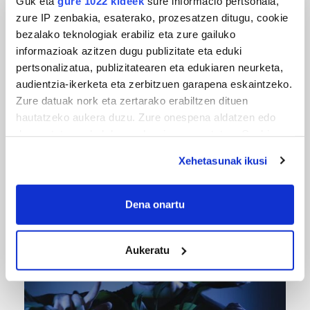
Guk eta
gure 1022 kideek
sure informacio pertsonala,
zure IP zenbakia, esaterako, prozesatzen ditugu, cookie
bezalako teknologiak erabiliz eta zure gailuko
informazioak azitzen dugu publizitate eta eduki
pertsonalizatua, publizitatearen eta edukiaren neurketa,
audientzia-ikerketa eta zerbitzuen garapena eskaintzeko.
Zure datuak nork eta zertarako erabiltzen dituen
hautatzeko aukera duzu. Zure onespena aldatzen edo
deuseztatzen ahal duzu edozein momentutan, Cookie
URBIAKO FESTA
deklaraziotik edo Privacy triggerean klikatuz.
Xehetasunak ikusi
Urbiako zelaiak erromeria leku
If you allow, we would also like to:
Collect information about your geographical
Dena onartu
location which can be accurate to within several
meters
Aukeratu
Identify your device by actively scanning it for
specific characteristics (fingerprinting)
Find out more about how your personal data is processed
and set your preferences in the
details section
.