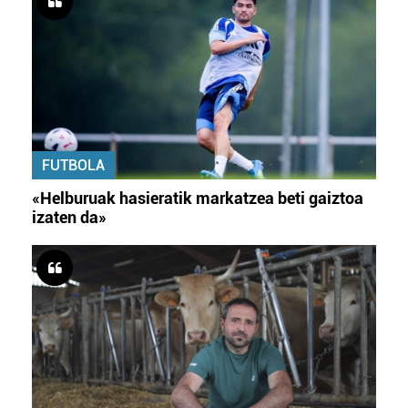
FUTBOLA
«Helburuak hasieratik markatzea beti gaiztoa
izaten da»