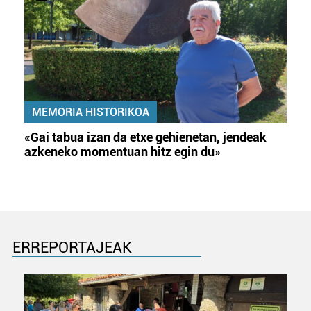
MEMORIA HISTORIKOA
«Gai tabua izan da etxe gehienetan, jendeak
azkeneko momentuan hitz egin du»
ERREPORTAJEAK