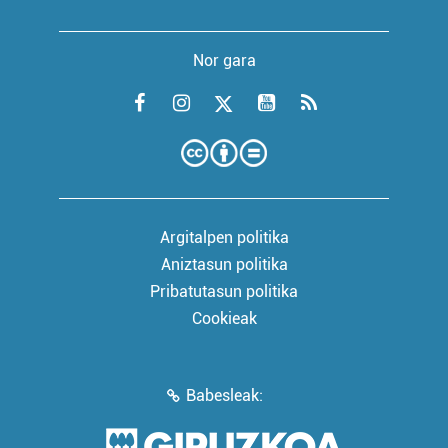
Nor gara
Argitalpen politika
Aniztasun politika
Pribatutasun politika
Cookieak
Babesleak: