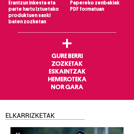
Erantzun inkesta eta
Papereko zenbakiak
parte hartu Iztuetako
PDF formatuan
produktuen saski
baten zozketan
+
GURE BERRI
ZOZKETAK
ESKAINTZAK
HEMEROTEKA
NOR GARA
ELKARRIZKETAK