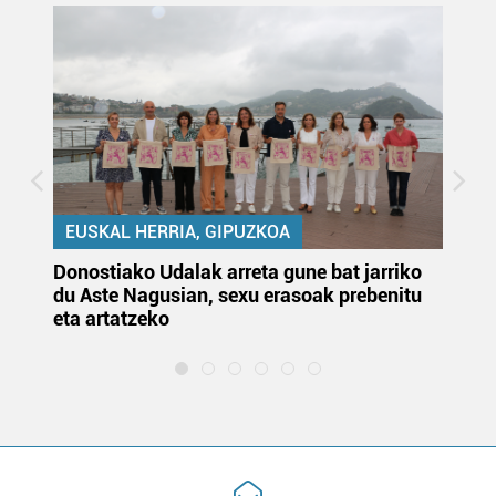
EUSKAL HERRIA, GIPUZKOA
Donostiako Udalak arreta gune bat jarriko
Ur
du Aste Nagusian, sexu erasoak prebenitu
es
eta artatzeko
lu