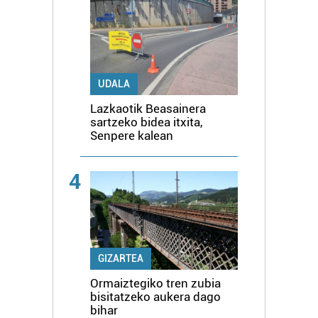
UDALA
Lazkaotik Beasainera
sartzeko bidea itxita,
Senpere kalean
4
GIZARTEA
Ormaiztegiko tren zubia
bisitatzeko aukera dago
bihar