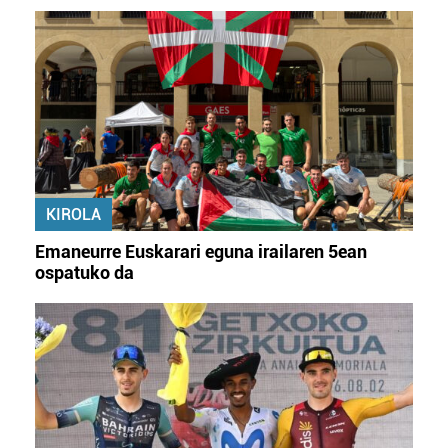
KIROLA
Emaneurre Euskarari eguna irailaren 5ean
ospatuko da