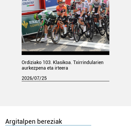
Ordiziako 103. Klasikoa. Txirrindularien
aurkezpena eta irteera
2026/07/25
Argitalpen bereziak