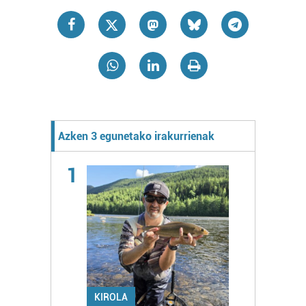
Azken 3 egunetako irakurrienak
1
KIROLA