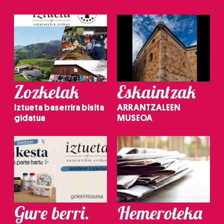
Zozketak
Eskaintzak
Iztueta baserrira bisita
ARRANTZALEEN
gidatua
MUSEOA
Gure berri.
Hemeroteka