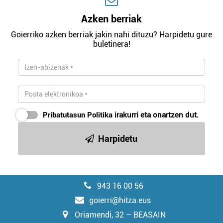
Azken berriak
Goierriko azken berriak jakin nahi dituzu? Harpidetu gure
buletinera!
Pribatutasun Politika
irakurri eta onartzen dut.
Harpidetu
943 16 00 56
goierri@hitza.eus
Oriamendi, 32 – BEASAIN