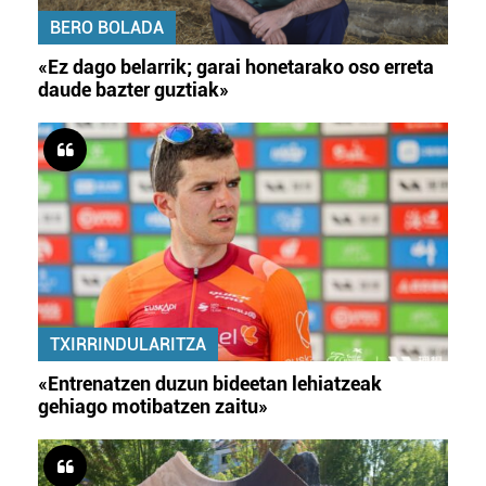
BERO BOLADA
«Ez dago belarrik; garai honetarako oso erreta
daude bazter guztiak»
TXIRRINDULARITZA
«Entrenatzen duzun bideetan lehiatzeak
gehiago motibatzen zaitu»