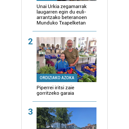
Unai Urkia zegamarrak
laugarren egin du euli-
arrantzako beteranoen
Munduko Txapelketan
2
ORDIZIAKO AZOKA
Piperrei iritsi zaie
gorritzeko garaia
3