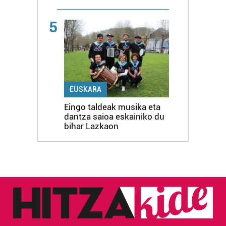
5
EUSKARA
Eingo taldeak musika eta
dantza saioa eskainiko du
bihar Lazkaon