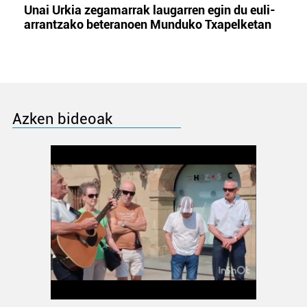
Unai Urkia zegamarrak laugarren egin du euli-
arrantzako beteranoen Munduko Txapelketan
Azken bideoak