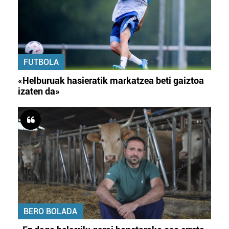
FUTBOLA
«Helburuak hasieratik markatzea beti gaiztoa
izaten da»
BERO BOLADA