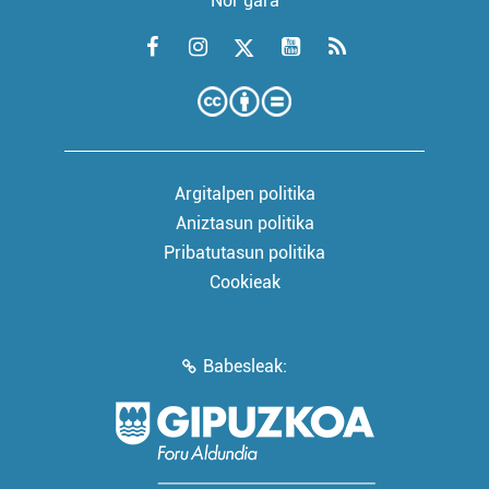
Nor gara
Argitalpen politika
Aniztasun politika
Pribatutasun politika
Cookieak
Babesleak: