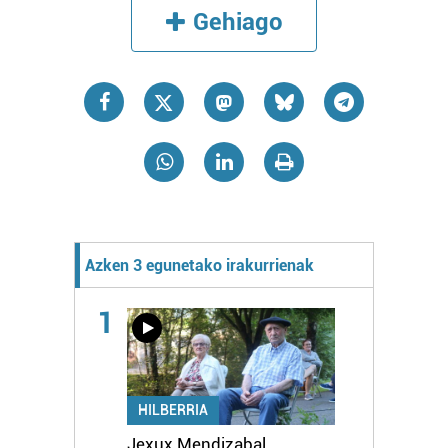
Gehiago
Azken 3 egunetako irakurrienak
1
HILBERRIA
Jexux Mendizabal