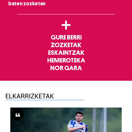
baten zozketan
+
GURE BERRI
ZOZKETAK
ESKAINTZAK
HEMEROTEKA
NOR GARA
ELKARRIZKETAK