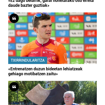
«Ez dago belarrik; garai honetarako oso erreta
daude bazter guztiak»
TXIRRINDULARITZA
«Entrenatzen duzun bideetan lehiatzeak
gehiago motibatzen zaitu»