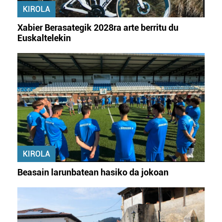
erabiltzeko baimen esplizitua ematen diguzu.
Gehiago
KIROLA
irakurri
Xabier Berasategik 2028ra arte berritu du
Euskaltelekin
KIROLA
Beasain larunbatean hasiko da jokoan