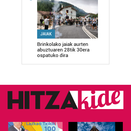
JAIAK
Brinkolako jaiak aurten
abuztuaren 28tik 30era
ospatuko dira