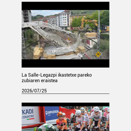
La Salle-Legazpi ikastetxe pareko
zubiaren eraistea
2026/07/25