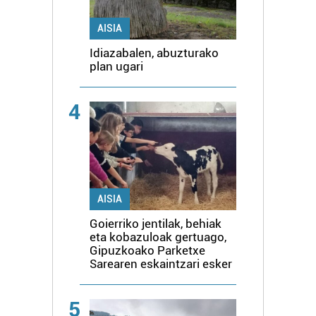
AISIA
Idiazabalen, abuzturako
plan ugari
4
AISIA
Goierriko jentilak, behiak
eta kobazuloak gertuago,
Gipuzkoako Parketxe
Sarearen eskaintzari esker
5