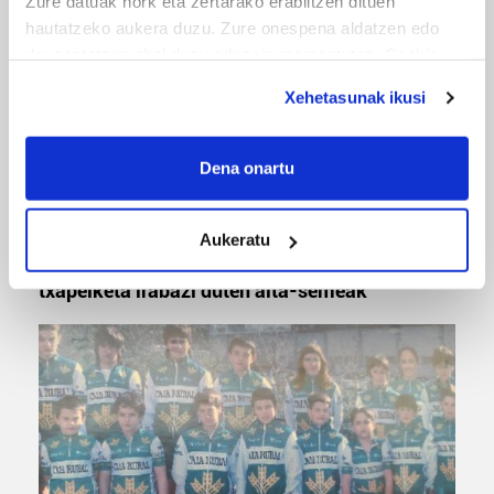
Zure datuak nork eta zertarako erabiltzen dituen
hautatzeko aukera duzu. Zure onespena aldatzen edo
deuseztatzen ahal duzu edozein momentutan, Cookie
deklaraziotik edo Privacy triggerean klikatuz.
Xehetasunak ikusi
If you allow, we would also like to:
Collect information about your geographical
Dena onartu
location which can be accurate to within several
meters
MUSA
Aukeratu
Identify your device by actively scanning it for
Euxebio eta Ekaitz Zabala: Zumarragako mus
specific characteristics (fingerprinting)
txapelketa irabazi duten aita-semeak
Find out more about how your personal data is processed
and set your preferences in the
details section
.
Guk eta gure bazkideek zure datu pertsonalak
prozesatzen ditugu, zure IP zenbakia, besteak beste,
teknologia erabiliz, cookieak adibidez, iragarki eta eduki
pertsonalizatuak eskaintzeko, iragarkiak eta edukia
neurtzeko, jendeari buruzko informazioa biltzeko eta