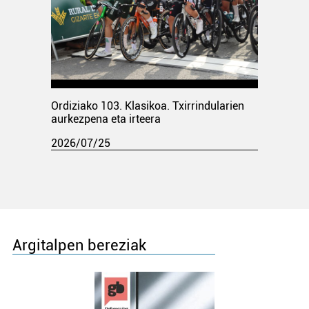
Ordiziako 103. Klasikoa. Txirrindularien
aurkezpena eta irteera
2026/07/25
Argitalpen bereziak