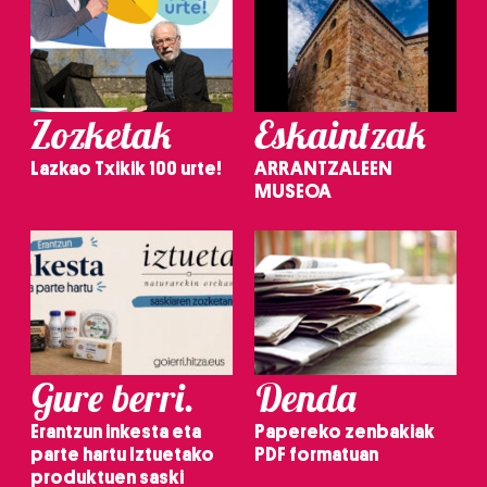
Zozketak
Eskaintzak
Lazkao Txikik 100 urte!
ARRANTZALEEN
MUSEOA
Gure berri.
Denda
Erantzun inkesta eta
Papereko zenbakiak
parte hartu Iztuetako
PDF formatuan
produktuen saski