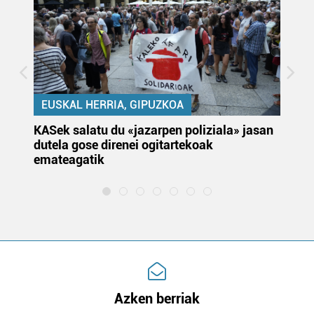
EUSKAL HERRIA, GIPUZKOA
KASek salatu du «jazarpen poliziala» jasan
Pa
dutela gose direnei ogitartekoak
da
emateagatik
«s
Azken berriak