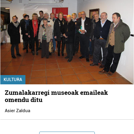
KULTURA
Zumalakarregi museoak emaileak
omendu ditu
Asier Zaldua