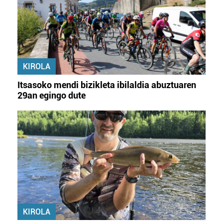
KIROLA
Itsasoko mendi bizikleta ibilaldia abuztuaren
29an egingo dute
KIROLA