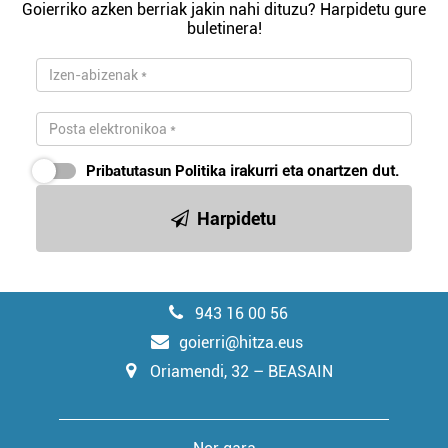
Goierriko azken berriak jakin nahi dituzu? Harpidetu gure
buletinera!
Pribatutasun Politika
irakurri eta onartzen dut.
Harpidetu
943 16 00 56
goierri@hitza.eus
Oriamendi, 32 – BEASAIN