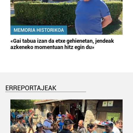
MEMORIA HISTORIKOA
«Gai tabua izan da etxe gehienetan, jendeak
azkeneko momentuan hitz egin du»
ERREPORTAJEAK