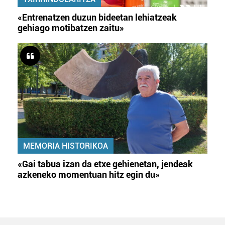
«Entrenatzen duzun bideetan lehiatzeak
gehiago motibatzen zaitu»
MEMORIA HISTORIKOA
«Gai tabua izan da etxe gehienetan, jendeak
azkeneko momentuan hitz egin du»