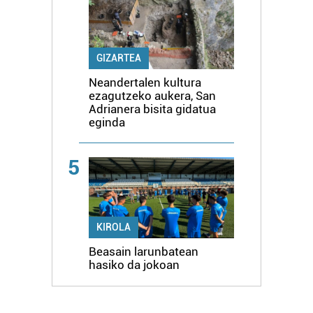
GIZARTEA
Neandertalen kultura
ezagutzeko aukera, San
Adrianera bisita gidatua
eginda
5
KIROLA
Beasain larunbatean
hasiko da jokoan