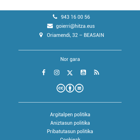
943 16 00 56
goierri@hitza.eus
Oriamendi, 32 – BEASAIN
Nor gara
Argitalpen politika
Aniztasun politika
Pribatutasun politika
Cookieak