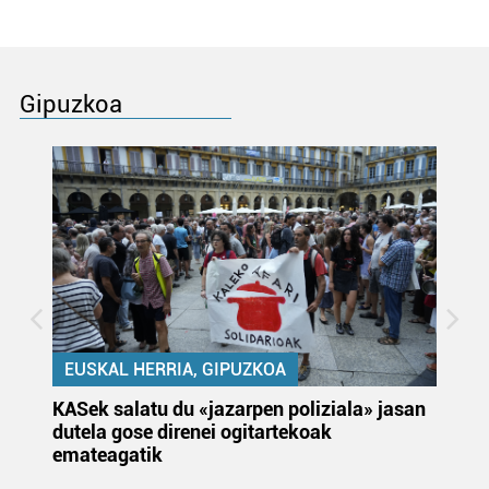
Gipuzkoa
EUSKAL HERRIA, GIPUZKOA
KASek salatu du «jazarpen poliziala» jasan
Pa
dutela gose direnei ogitartekoak
da
emateagatik
«s