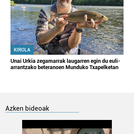
KIROLA
Unai Urkia zegamarrak laugarren egin du euli-
arrantzako beteranoen Munduko Txapelketan
Azken bideoak