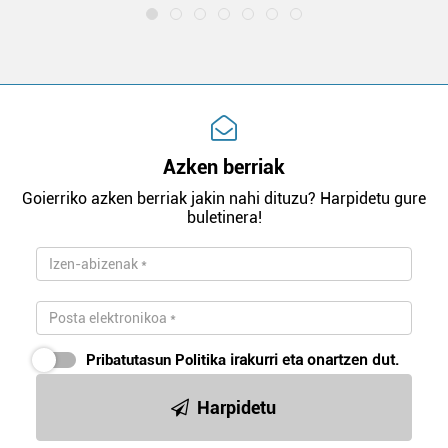
Azken berriak
Goierriko azken berriak jakin nahi dituzu? Harpidetu gure
buletinera!
Pribatutasun Politika
irakurri eta onartzen dut.
Harpidetu