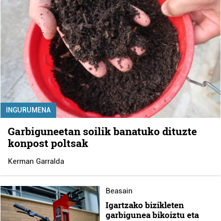
INGURUMENA
Garbiguneetan soilik banatuko dituzte
konpost poltsak
Kerman Garralda
Beasain
Igartzako bizikleten
garbigunea bikoiztu eta