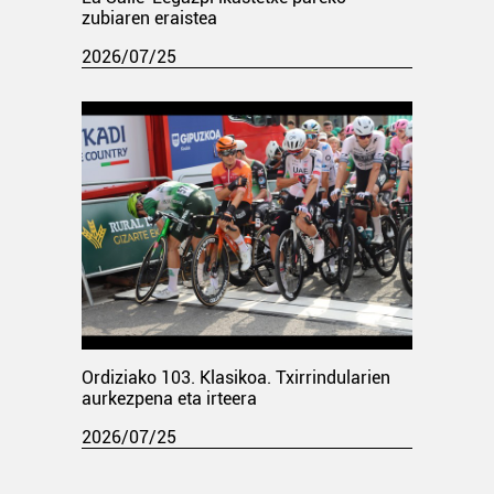
zubiaren eraistea
2026/07/25
Ordiziako 103. Klasikoa. Txirrindularien
aurkezpena eta irteera
2026/07/25