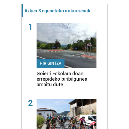
Azken 3 egunetako irakurrienak
1
HIRIGINTZA
Goierri Eskolara doan
errepideko biribilgunea
amaitu dute
2