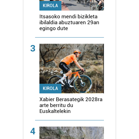
KIROLA
Itsasoko mendi bizikleta
ibilaldia abuztuaren 29an
egingo dute
3
KIROLA
Xabier Berasategik 2028ra
arte berritu du
Euskaltelekin
4