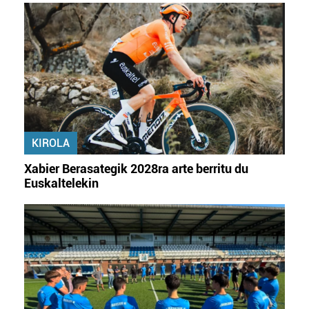
fitxategiak erabiltzen ditu. Zure esperientzia eta
zerbitzuak hobetzeko asmoz, cookie teknologiaz
baliatzen gara. Ohar hau onartuz gero, teknologia hori
erabiltzeko baimen esplizitua ematen diguzu.
Gehiago
irakurri
KIROLA
Xabier Berasategik 2028ra arte berritu du
Euskaltelekin