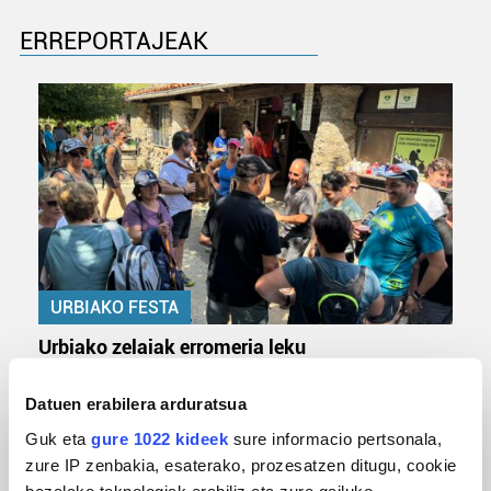
ERREPORTAJEAK
URBIAKO FESTA
Urbiako zelaiak erromeria leku
Datuen erabilera arduratsua
Guk eta
gure 1022 kideek
sure informacio pertsonala,
zure IP zenbakia, esaterako, prozesatzen ditugu, cookie
bezalako teknologiak erabiliz eta zure gailuko