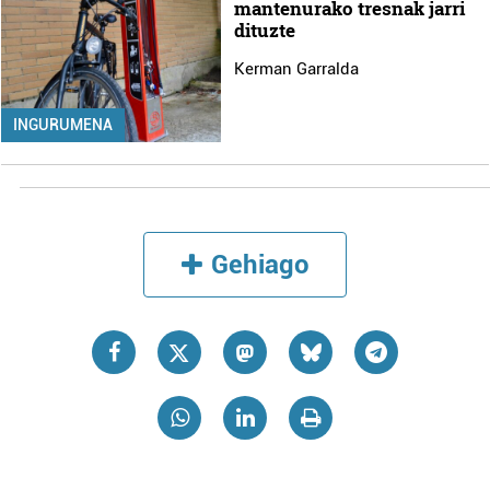
mantenurako tresnak jarri
dituzte
Kerman Garralda
INGURUMENA
Gehiago