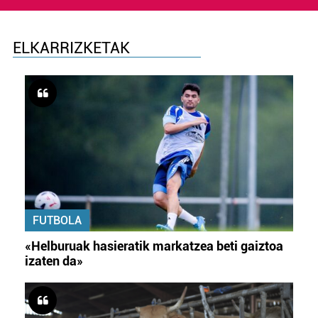
ELKARRIZKETAK
FUTBOLA
«Helburuak hasieratik markatzea beti gaiztoa
izaten da»