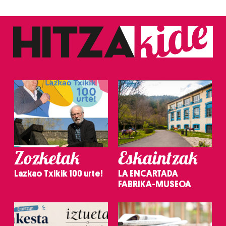
Zozketak
Eskaintzak
Lazkao Txikik 100 urte!
LA ENCARTADA
FABRIKA-MUSEOA