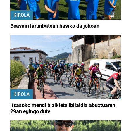
KIROLA
Beasain larunbatean hasiko da jokoan
KIROLA
Itsasoko mendi bizikleta ibilaldia abuztuaren
29an egingo dute