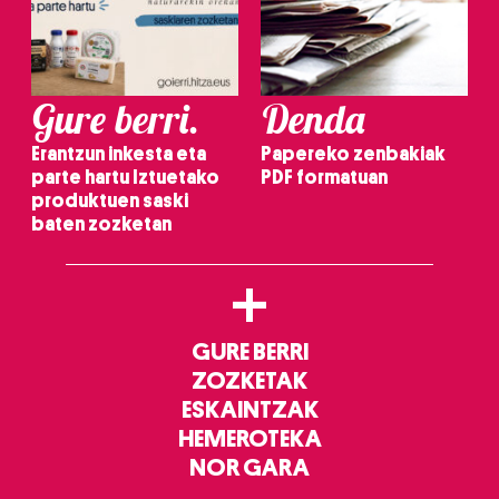
Gure berri.
Denda
Erantzun inkesta eta
Papereko zenbakiak
parte hartu Iztuetako
PDF formatuan
produktuen saski
baten zozketan
+
GURE BERRI
ZOZKETAK
ESKAINTZAK
HEMEROTEKA
NOR GARA