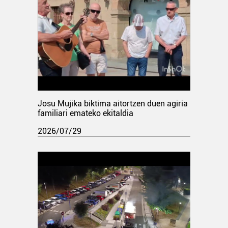
Josu Mujika biktima aitortzen duen agiria
familiari emateko ekitaldia
2026/07/29