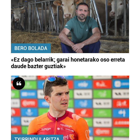
BERO BOLADA
«Ez dago belarrik; garai honetarako oso erreta
daude bazter guztiak»
TXIRRINDULARITZA