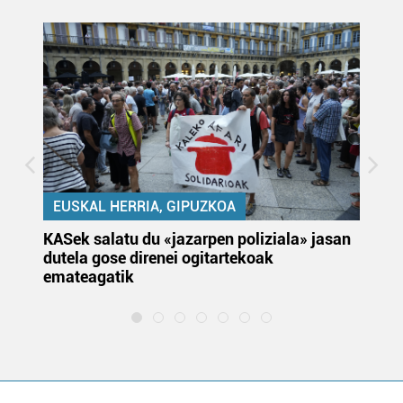
EUSKAL HERRIA, GIPUZKOA
KASek salatu du «jazarpen poliziala» jasan
Pa
dutela gose direnei ogitartekoak
da
emateagatik
«s