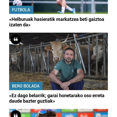
FUTBOLA
«Helburuak hasieratik markatzea beti gaiztoa
izaten da»
BERO BOLADA
«Ez dago belarrik; garai honetarako oso erreta
daude bazter guztiak»