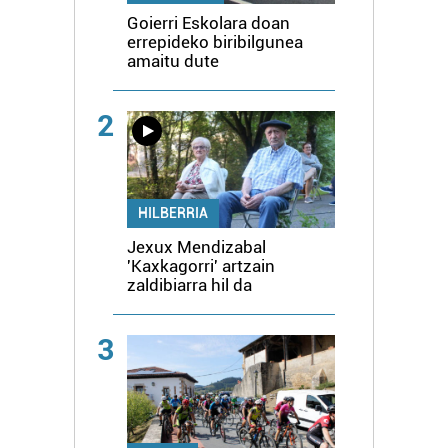
Goierri Eskolara doan
errepideko biribilgunea
amaitu dute
2
HILBERRIA
Jexux Mendizabal
'Kaxkagorri' artzain
zaldibiarra hil da
3