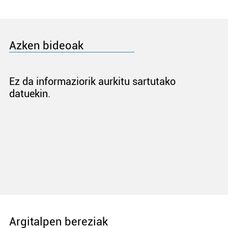
Azken bideoak
Ez da informaziorik aurkitu sartutako
datuekin.
Argitalpen bereziak