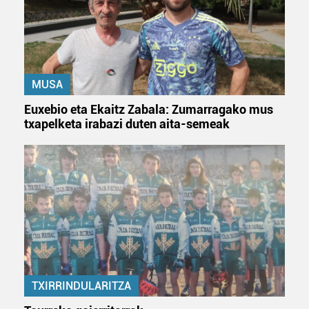
dezakezun ikusteko.
Lortu zure datu pertsonalak prozesatzeko moduari
buruzko informazio gehiago eta ezarri zure lehentasunak
datuen atalean. Edozein unetan alda edo ken dezakezu
zure baimena Cookieen adierazpenean.
MUSA
Euxebio eta Ekaitz Zabala: Zumarragako mus
Webgune honek cookie propioak eta hirugarrenen cookie-
txapelketa irabazi duten aita-semeak
fitxategiak erabiltzen ditu. Zure esperientzia eta
zerbitzuak hobetzeko asmoz, cookie teknologiaz
baliatzen gara. Ohar hau onartuz gero, teknologia hori
erabiltzeko baimen esplizitua ematen diguzu.
Gehiago
irakurri
TXIRRINDULARITZA