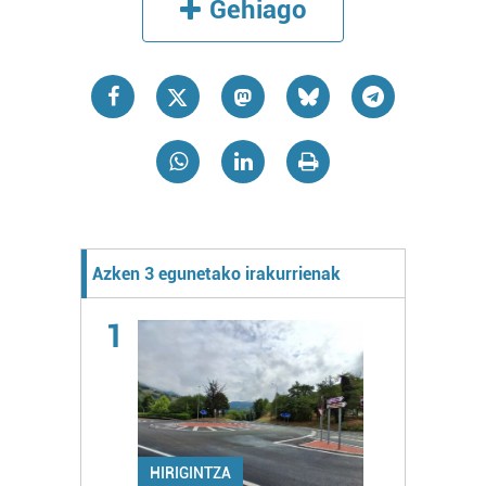
Gehiago
Azken 3 egunetako irakurrienak
1
HIRIGINTZA