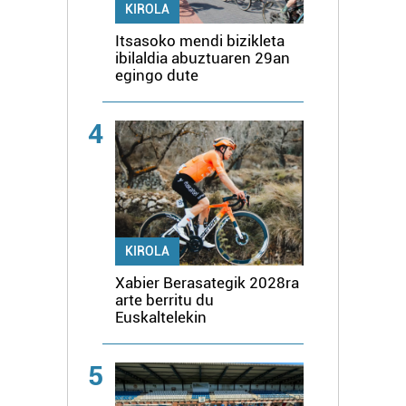
KIROLA
Itsasoko mendi bizikleta
ibilaldia abuztuaren 29an
egingo dute
4
KIROLA
Xabier Berasategik 2028ra
arte berritu du
Euskaltelekin
5