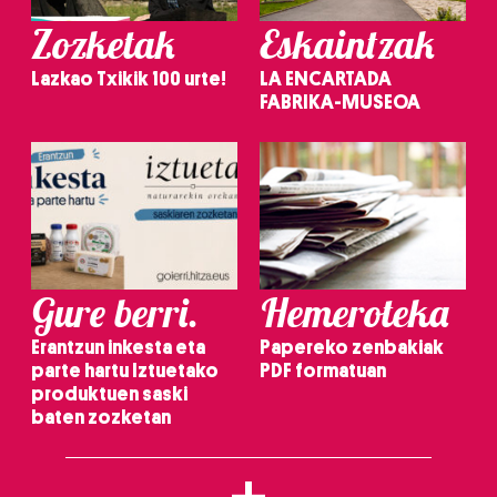
Zozketak
Eskaintzak
Lazkao Txikik 100 urte!
LA ENCARTADA
FABRIKA-MUSEOA
Gure berri.
Hemeroteka
Erantzun inkesta eta
Papereko zenbakiak
parte hartu Iztuetako
PDF formatuan
produktuen saski
baten zozketan