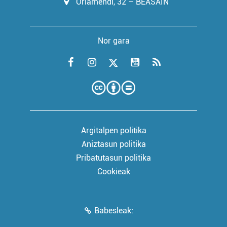
Oriamendi, 32 – BEASAIN
Nor gara
Argitalpen politika
Aniztasun politika
Pribatutasun politika
Cookieak
Babesleak: