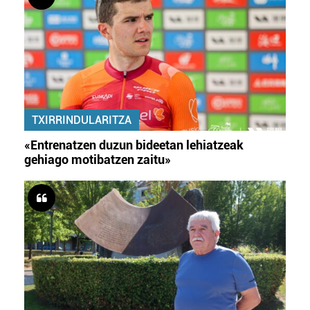
TXIRRINDULARITZA
«Entrenatzen duzun bideetan lehiatzeak
gehiago motibatzen zaitu»