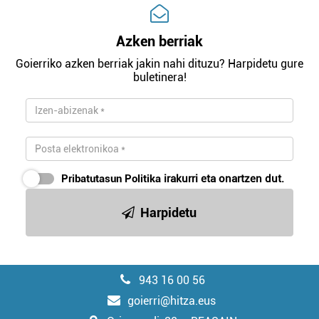
Azken berriak
Goierriko azken berriak jakin nahi dituzu? Harpidetu gure
buletinera!
Pribatutasun Politika
irakurri eta onartzen dut.
Harpidetu
943 16 00 56
goierri@hitza.eus