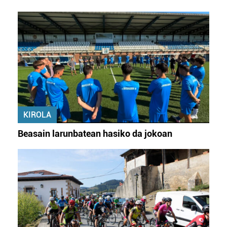
KIROLA
Beasain larunbatean hasiko da jokoan