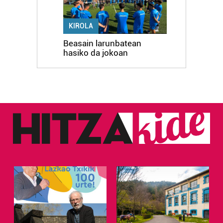
KIROLA
Beasain larunbatean
hasiko da jokoan