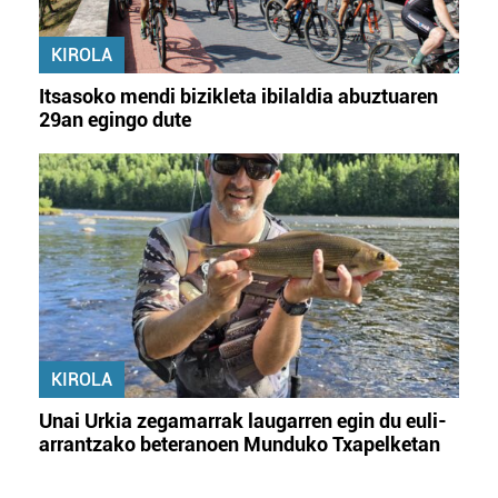
KIROLA
Itsasoko mendi bizikleta ibilaldia abuztuaren
29an egingo dute
KIROLA
Unai Urkia zegamarrak laugarren egin du euli-
arrantzako beteranoen Munduko Txapelketan