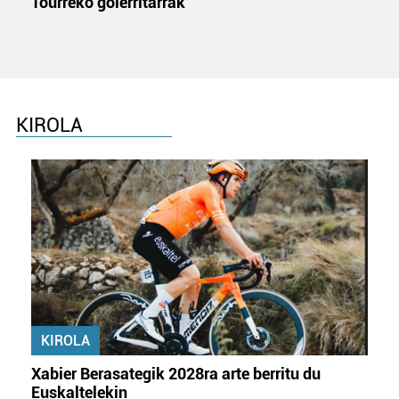
Tourreko goierritarrak
KIROLA
KIROLA
Xabier Berasategik 2028ra arte berritu du
Euskaltelekin