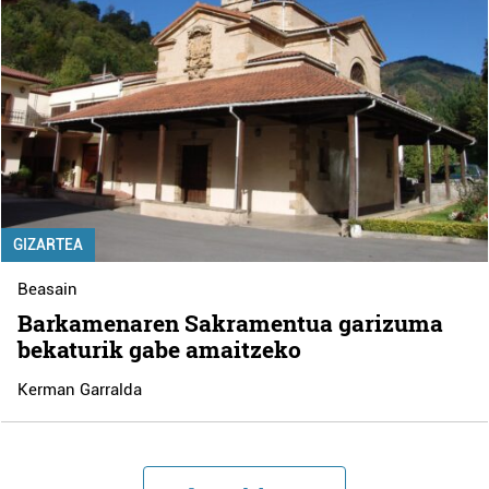
GIZARTEA
Beasain
Barkamenaren Sakramentua garizuma
bekaturik gabe amaitzeko
Kerman Garralda