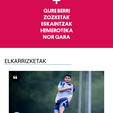
+
GURE BERRI
ZOZKETAK
ESKAINTZAK
HEMEROTEKA
NOR GARA
ELKARRIZKETAK