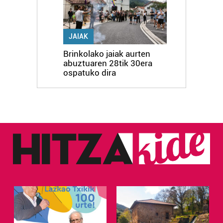
JAIAK
Brinkolako jaiak aurten
abuztuaren 28tik 30era
ospatuko dira