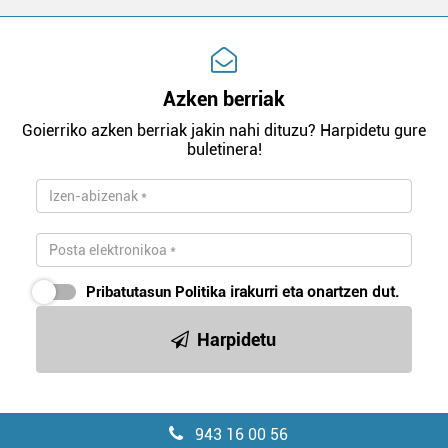
Azken berriak
Goierriko azken berriak jakin nahi dituzu? Harpidetu gure
buletinera!
Pribatutasun Politika
irakurri eta onartzen dut.
Harpidetu
943 16 00 56