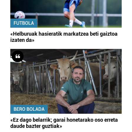
FUTBOLA
«Helburuak hasieratik markatzea beti gaiztoa
izaten da»
BERO BOLADA
«Ez dago belarrik; garai honetarako oso erreta
daude bazter guztiak»