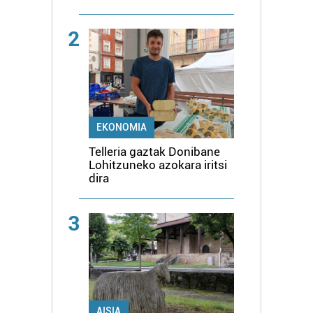
2
EKONOMIA
Telleria gaztak Donibane
Lohitzuneko azokara iritsi
dira
3
AISIA