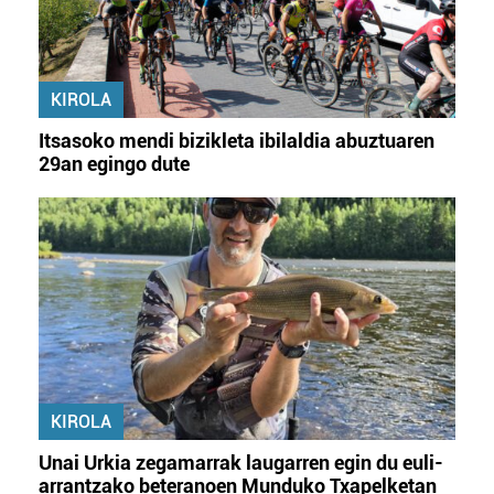
KIROLA
Itsasoko mendi bizikleta ibilaldia abuztuaren
29an egingo dute
KIROLA
Unai Urkia zegamarrak laugarren egin du euli-
arrantzako beteranoen Munduko Txapelketan