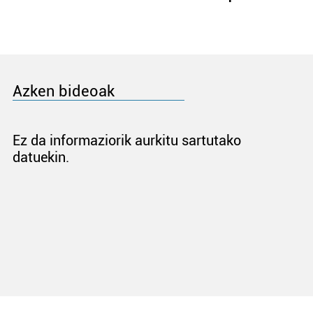
Azken bideoak
Ez da informaziorik aurkitu sartutako
datuekin.