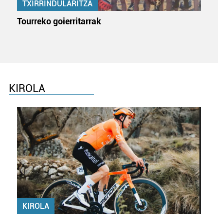
TXIRRINDULARITZA
Tourreko goierritarrak
KIROLA
KIROLA