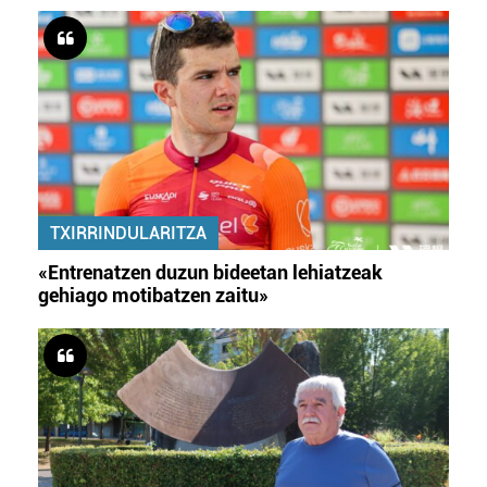
TXIRRINDULARITZA
«Entrenatzen duzun bideetan lehiatzeak
gehiago motibatzen zaitu»