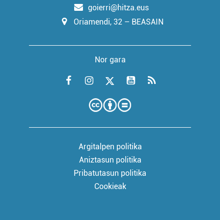
goierri@hitza.eus
Oriamendi, 32 – BEASAIN
Nor gara
Argitalpen politika
Aniztasun politika
Pribatutasun politika
Cookieak