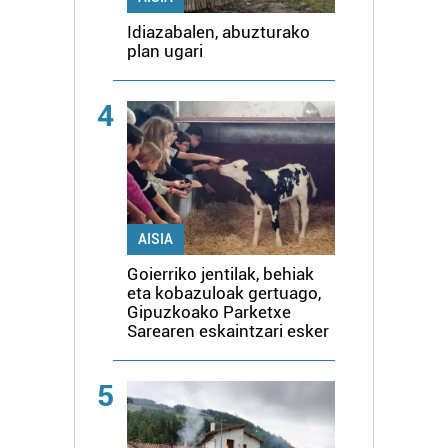
Idiazabalen, abuzturako
plan ugari
4
AISIA
Goierriko jentilak, behiak
eta kobazuloak gertuago,
Gipuzkoako Parketxe
Sarearen eskaintzari esker
5