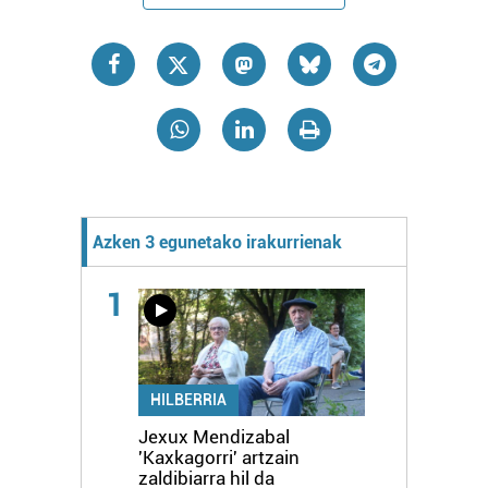
Azken 3 egunetako irakurrienak
1
HILBERRIA
Jexux Mendizabal
'Kaxkagorri' artzain
zaldibiarra hil da