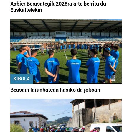
Xabier Berasategik 2028ra arte berritu du
Euskaltelekin
KIROLA
Beasain larunbatean hasiko da jokoan