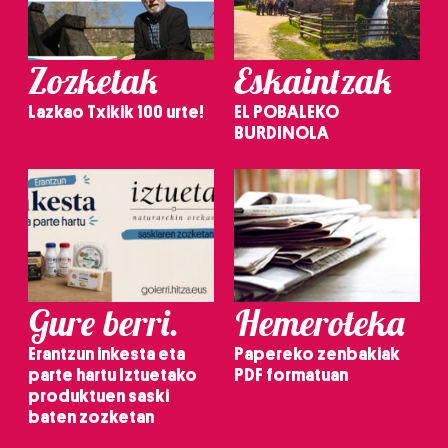
Zozketak
Eskaintzak
Lazkao Txikik 100 urte!
EL POBALEKO
BURDINOLA
Gure berri.
Hemeroteka
Erantzun inkesta eta
Papereko zenbakiak
parte hartu Iztuetako
PDF formatuan
produktuen saski
baten zozketan