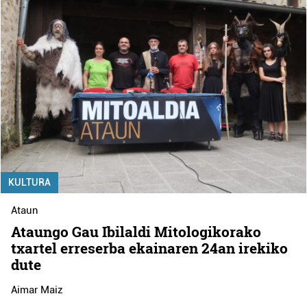
KULTURA
Ataun
Ataungo Gau Ibilaldi Mitologikorako
txartel erreserba ekainaren 24an irekiko
dute
Aimar Maiz