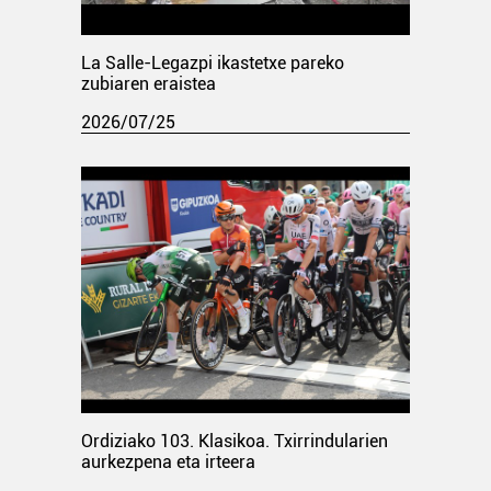
La Salle-Legazpi ikastetxe pareko
zubiaren eraistea
2026/07/25
Ordiziako 103. Klasikoa. Txirrindularien
aurkezpena eta irteera