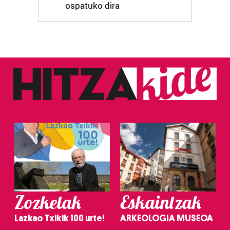
ospatuko dira
Zozketak
Eskaintzak
Lazkao Txikik 100 urte!
ARKEOLOGIA MUSEOA