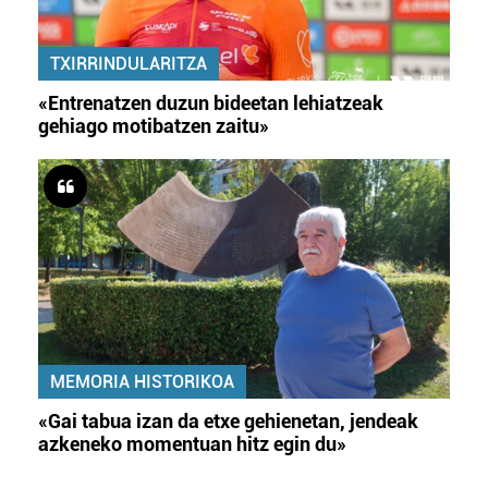
TXIRRINDULARITZA
«Entrenatzen duzun bideetan lehiatzeak
gehiago motibatzen zaitu»
MEMORIA HISTORIKOA
«Gai tabua izan da etxe gehienetan, jendeak
azkeneko momentuan hitz egin du»