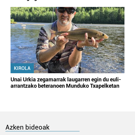
KIROLA
Unai Urkia zegamarrak laugarren egin du euli-
arrantzako beteranoen Munduko Txapelketan
Azken bideoak