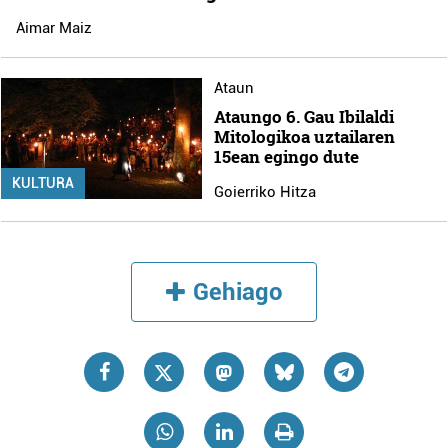
Aimar Maiz
Ataun
Ataungo 6. Gau Ibilaldi
Mitologikoa uztailaren
15ean egingo dute
KULTURA
Goierriko Hitza
Gehiago