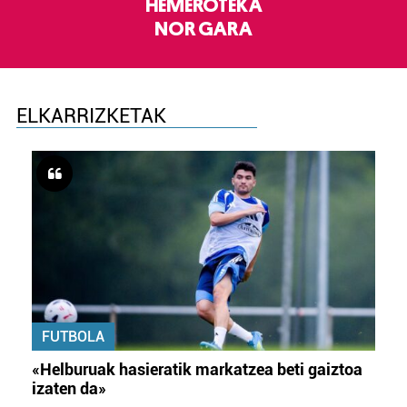
HEMEROTEKA
NOR GARA
ELKARRIZKETAK
FUTBOLA
«Helburuak hasieratik markatzea beti gaiztoa
izaten da»