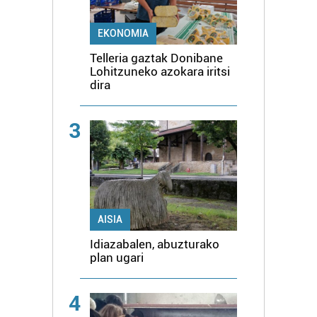
EKONOMIA
Telleria gaztak Donibane
Lohitzuneko azokara iritsi
dira
3
AISIA
Idiazabalen, abuzturako
plan ugari
4