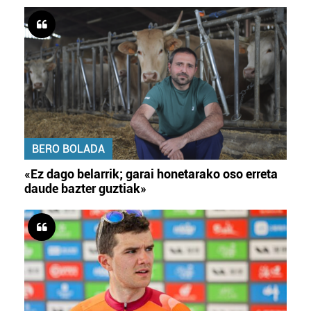
BERO BOLADA
«Ez dago belarrik; garai honetarako oso erreta
daude bazter guztiak»