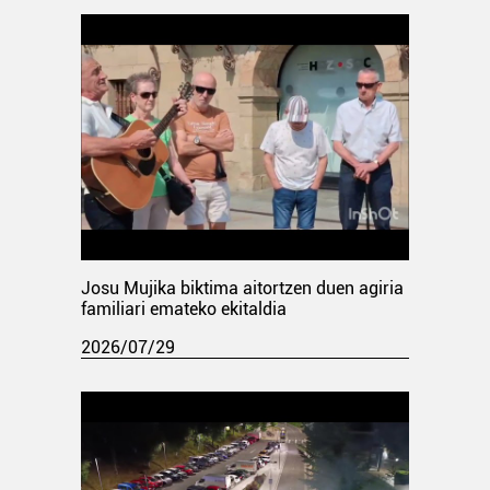
Josu Mujika biktima aitortzen duen agiria
familiari emateko ekitaldia
2026/07/29