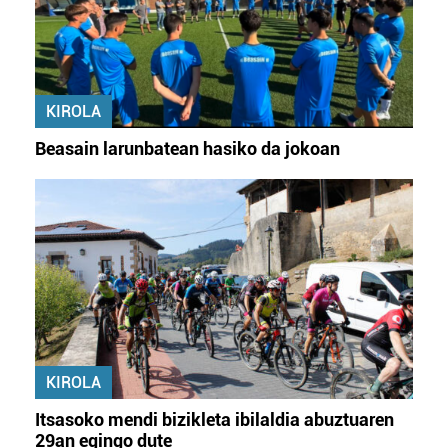
KIROLA
Beasain larunbatean hasiko da jokoan
KIROLA
Itsasoko mendi bizikleta ibilaldia abuztuaren
29an egingo dute