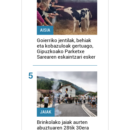
AISIA
Goierriko jentilak, behiak
eta kobazuloak gertuago,
Gipuzkoako Parketxe
Sarearen eskaintzari esker
5
JAIAK
Brinkolako jaiak aurten
abuztuaren 28tik 30era