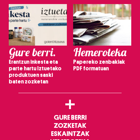
Gure berri.
Hemeroteka
Erantzun inkesta eta
Papereko zenbakiak
parte hartu Iztuetako
PDF formatuan
produktuen saski
baten zozketan
+
GURE BERRI
ZOZKETAK
ESKAINTZAK