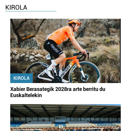
KIROLA
KIROLA
Xabier Berasategik 2028ra arte berritu du
Euskaltelekin