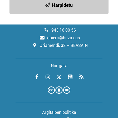
Harpidetu
943 16 00 56
goierri@hitza.eus
Oriamendi, 32 – BEASAIN
Nor gara
Argitalpen politika