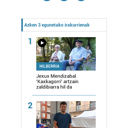
Azken 3 egunetako irakurrienak
1
HILBERRIA
Jexux Mendizabal
'Kaxkagorri' artzain
zaldibiarra hil da
2