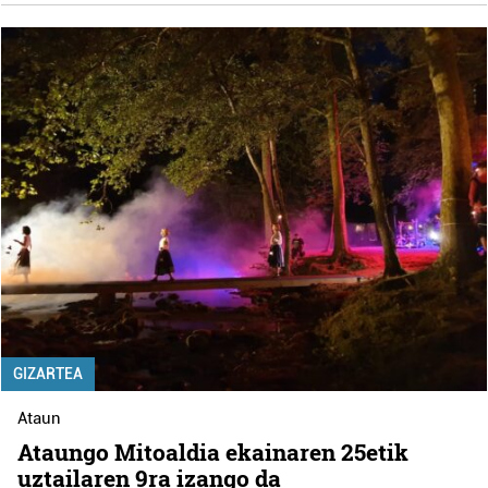
GIZARTEA
Ataun
Ataungo Mitoaldia ekainaren 25etik
uztailaren 9ra izango da