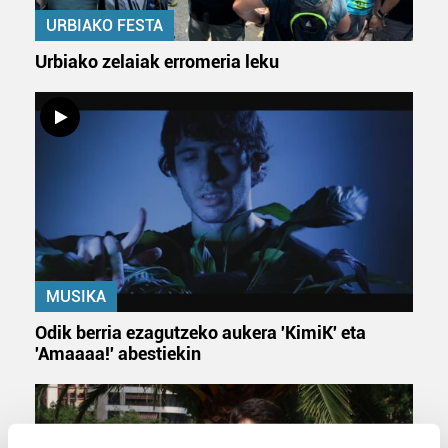
URBIAKO FESTA
Urbiako zelaiak erromeria leku
MUSIKA
Odik berria ezagutzeko aukera 'KimiK' eta
'Amaaaa!' abestiekin