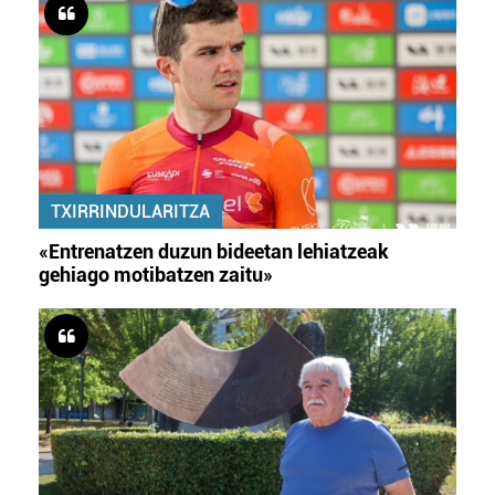
TXIRRINDULARITZA
«Entrenatzen duzun bideetan lehiatzeak
gehiago motibatzen zaitu»