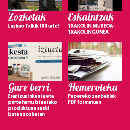
Zozketak
Eskaintzak
Lazkao Txikik 100 urte!
TXAKOLIN MUSEOA-
TXAKOLINGUNEA
Gure berri.
Hemeroteka
Erantzun inkesta eta
Papereko zenbakiak
parte hartu Iztuetako
PDF formatuan
produktuen saski
baten zozketan