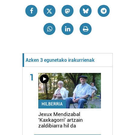
Azken 3 egunetako irakurrienak
1
HILBERRIA
Jexux Mendizabal
'Kaxkagorri' artzain
zaldibiarra hil da