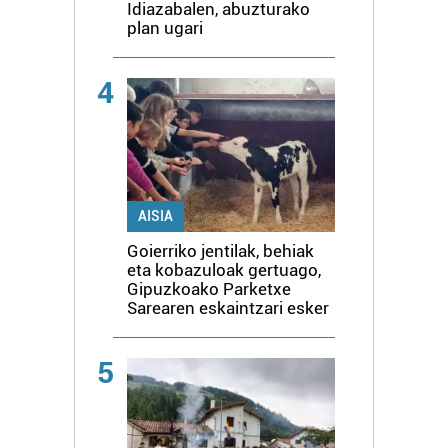
Idiazabalen, abuzturako
plan ugari
4
AISIA
Goierriko jentilak, behiak
eta kobazuloak gertuago,
Gipuzkoako Parketxe
Sarearen eskaintzari esker
5