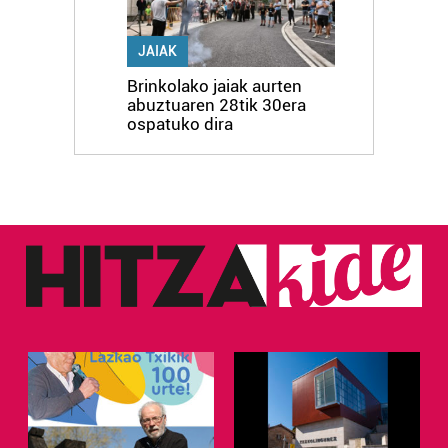
JAIAK
Brinkolako jaiak aurten
abuztuaren 28tik 30era
ospatuko dira