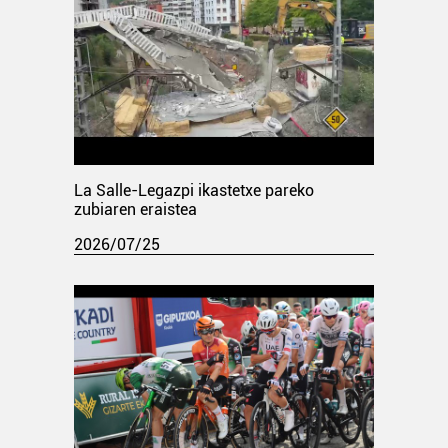
La Salle-Legazpi ikastetxe pareko
zubiaren eraistea
2026/07/25