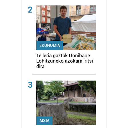
2
EKONOMIA
Telleria gaztak Donibane
Lohitzuneko azokara iritsi
dira
3
AISIA