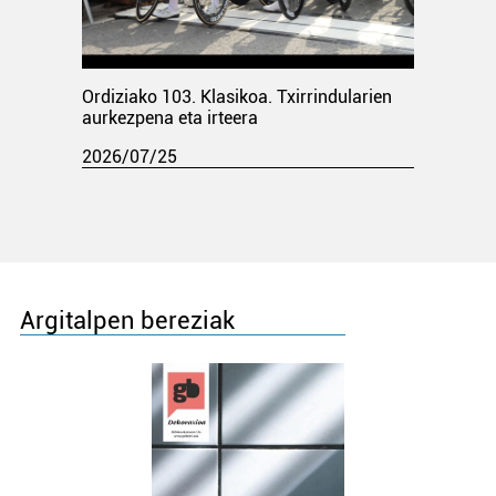
Ordiziako 103. Klasikoa. Txirrindularien
aurkezpena eta irteera
2026/07/25
Argitalpen bereziak