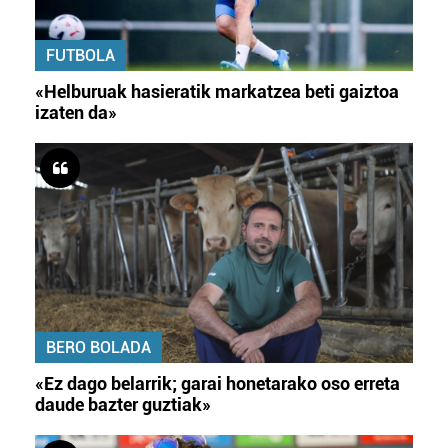
FUTBOLA
«Helburuak hasieratik markatzea beti gaiztoa
izaten da»
BERO BOLADA
«Ez dago belarrik; garai honetarako oso erreta
daude bazter guztiak»