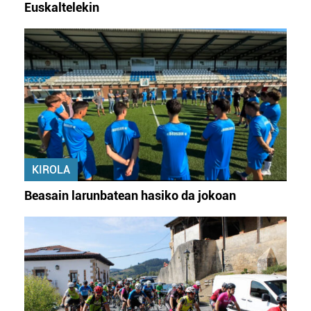
Euskaltelekin
datuen atalean. Edozein unetan alda edo ken dezakezu
zure baimena Cookieen adierazpenean.
Webgune honek cookie propioak eta hirugarrenen cookie-
fitxategiak erabiltzen ditu. Zure esperientzia eta
zerbitzuak hobetzeko asmoz, cookie teknologiaz
baliatzen gara. Ohar hau onartuz gero, teknologia hori
erabiltzeko baimen esplizitua ematen diguzu.
Gehiago
irakurri
KIROLA
Beasain larunbatean hasiko da jokoan