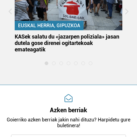
EUSKAL HERRIA, GIPUZKOA
KASek salatu du «jazarpen poliziala» jasan
Pa
dutela gose direnei ogitartekoak
da
emateagatik
«s
Azken berriak
Goierriko azken berriak jakin nahi dituzu? Harpidetu gure
buletinera!