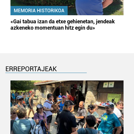
MEMORIA HISTORIKOA
«Gai tabua izan da etxe gehienetan, jendeak
azkeneko momentuan hitz egin du»
ERREPORTAJEAK