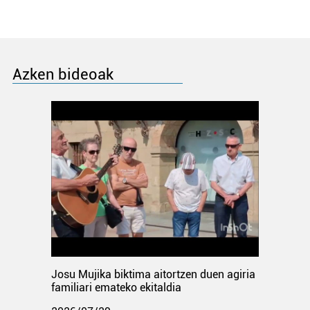
Azken bideoak
Josu Mujika biktima aitortzen duen agiria
familiari emateko ekitaldia