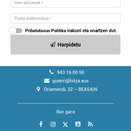
Pribatutasun Politika
irakurri eta onartzen dut.
Harpidetu
943 16 00 56
goierri@hitza.eus
Oriamendi, 32 – BEASAIN
Nor gara