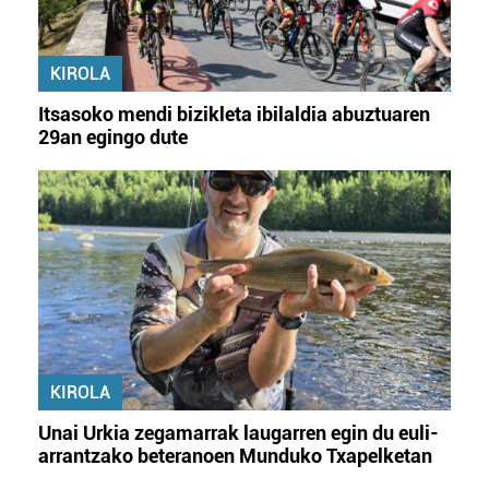
KIROLA
Itsasoko mendi bizikleta ibilaldia abuztuaren
29an egingo dute
KIROLA
Unai Urkia zegamarrak laugarren egin du euli-
arrantzako beteranoen Munduko Txapelketan