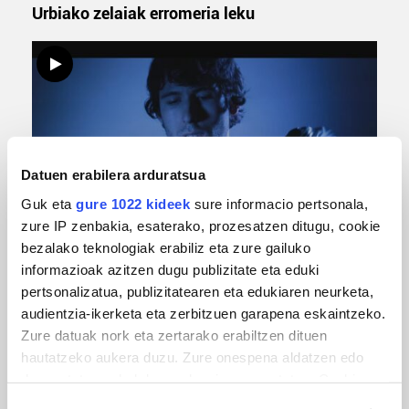
Urbiako zelaiak erromeria leku
Datuen erabilera arduratsua
Guk eta
gure 1022 kideek
sure informacio pertsonala,
zure IP zenbakia, esaterako, prozesatzen ditugu, cookie
MUSIKA
bezalako teknologiak erabiliz eta zure gailuko
Odik berria ezagutzeko aukera 'KimiK' eta
informazioak azitzen dugu publizitate eta eduki
'Amaaaa!' abestiekin
pertsonalizatua, publizitatearen eta edukiaren neurketa,
audientzia-ikerketa eta zerbitzuen garapena eskaintzeko.
Zure datuak nork eta zertarako erabiltzen dituen
hautatzeko aukera duzu. Zure onespena aldatzen edo
deuseztatzen ahal duzu edozein momentutan, Cookie
deklaraziotik edo Privacy triggerean klikatuz.