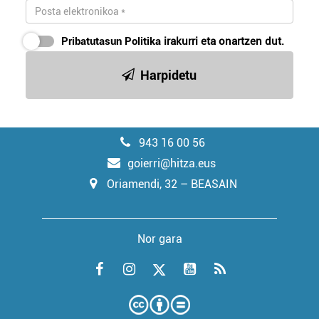
Pribatutasun Politika
irakurri eta onartzen dut.
Harpidetu
943 16 00 56
goierri@hitza.eus
Oriamendi, 32 – BEASAIN
Nor gara