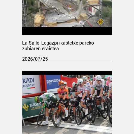
La Salle-Legazpi ikastetxe pareko
zubiaren eraistea
2026/07/25