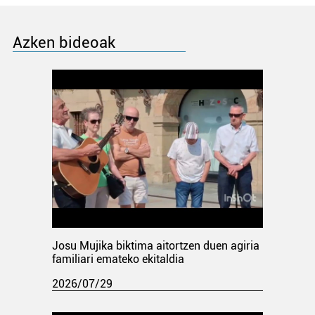
Azken bideoak
Josu Mujika biktima aitortzen duen agiria
familiari emateko ekitaldia
2026/07/29