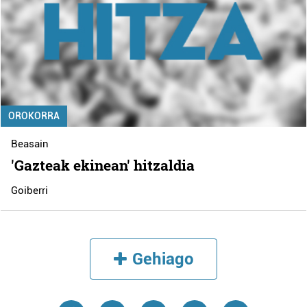
OROKORRA
Beasain
'Gazteak ekinean' hitzaldia
Goiberri
Gehiago