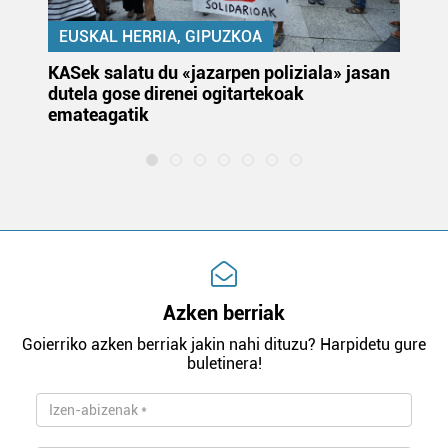
EUSKAL HERRIA, GIPUZKOA
KASek salatu du «jazarpen poliziala» jasan
Pa
dutela gose direnei ogitartekoak
da
emateagatik
«s
Azken berriak
Goierriko azken berriak jakin nahi dituzu? Harpidetu gure
buletinera!