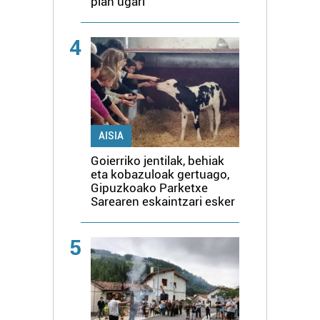
plan ugari
4
AISIA
Goierriko jentilak, behiak
eta kobazuloak gertuago,
Gipuzkoako Parketxe
Sarearen eskaintzari esker
5