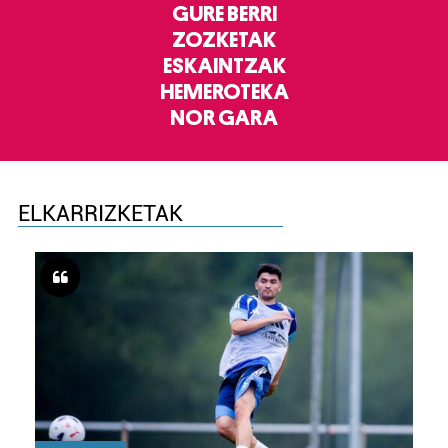
GURE BERRI
ZOZKETAK
ESKAINTZAK
HEMEROTEKA
NOR GARA
ELKARRIZKETAK