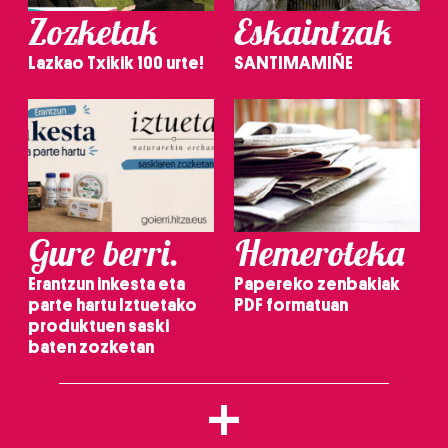
Zozketak
Eskaintzak
Lazkao Txikik 100 urte!
SANTIMAMIÑE
Gure berri.
Hemeroteka
Erantzun inkesta eta
Papereko zenbakiak
parte hartu Iztuetako
PDF formatuan
produktuen saski
baten zozketan
+