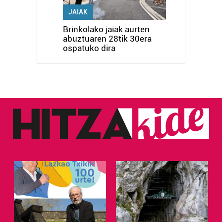
JAIAK
Brinkolako jaiak aurten
abuztuaren 28tik 30era
ospatuko dira