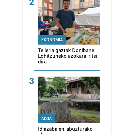
2
EKONOMIA
Telleria gaztak Donibane
Lohitzuneko azokara iritsi
dira
3
AISIA
Idiazabalen, abuzturako