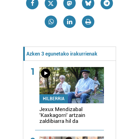
Azken 3 egunetako irakurrienak
1
HILBERRIA
Jexux Mendizabal
'Kaxkagorri' artzain
zaldibiarra hil da