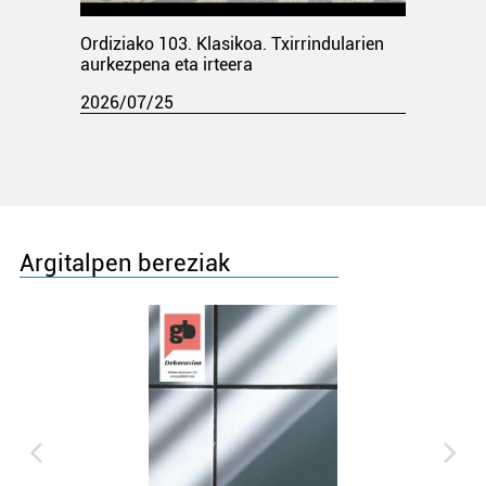
Ordiziako 103. Klasikoa. Txirrindularien
aurkezpena eta irteera
2026/07/25
Argitalpen bereziak