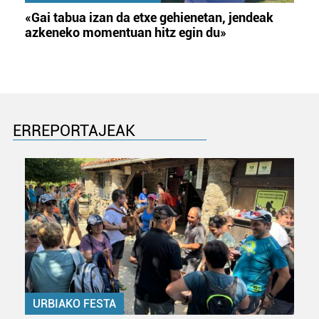
«Gai tabua izan da etxe gehienetan, jendeak
azkeneko momentuan hitz egin du»
ERREPORTAJEAK
URBIAKO FESTA