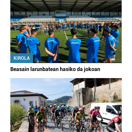
KIROLA
Beasain larunbatean hasiko da jokoan