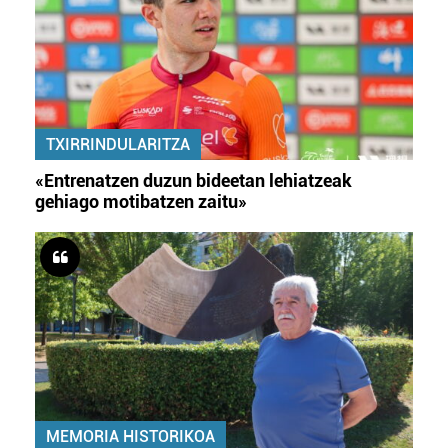
TXIRRINDULARITZA
«Entrenatzen duzun bideetan lehiatzeak
gehiago motibatzen zaitu»
MEMORIA HISTORIKOA