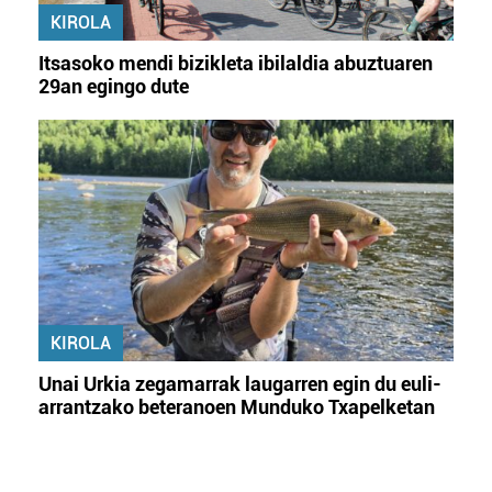
KIROLA
Itsasoko mendi bizikleta ibilaldia abuztuaren
29an egingo dute
KIROLA
Unai Urkia zegamarrak laugarren egin du euli-
arrantzako beteranoen Munduko Txapelketan