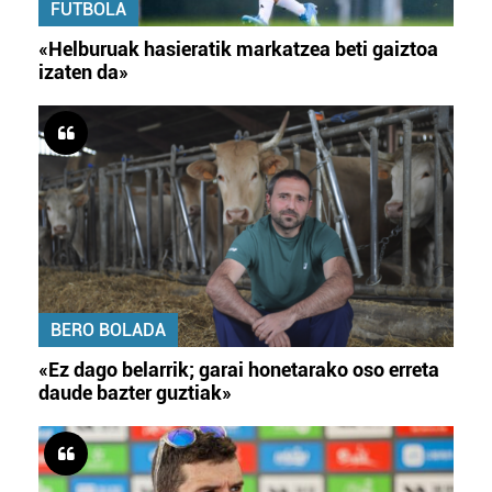
FUTBOLA
«Helburuak hasieratik markatzea beti gaiztoa
izaten da»
BERO BOLADA
«Ez dago belarrik; garai honetarako oso erreta
daude bazter guztiak»