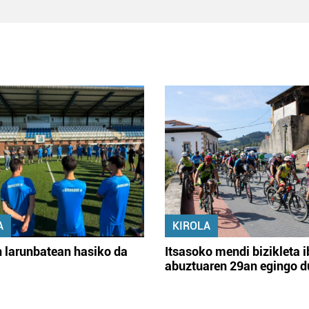
A
KIROLA
 larunbatean hasiko da
Itsasoko mendi bizikleta i
abuztuaren 29an egingo d