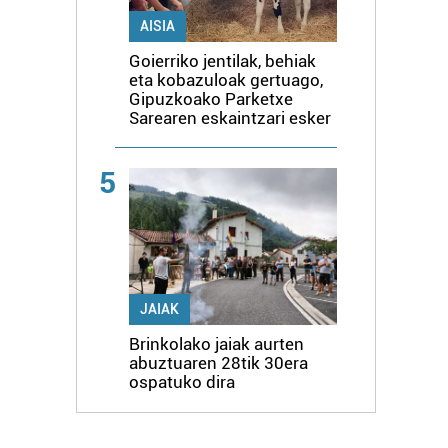
AISIA
Goierriko jentilak, behiak
eta kobazuloak gertuago,
Gipuzkoako Parketxe
Sarearen eskaintzari esker
5
JAIAK
Brinkolako jaiak aurten
abuztuaren 28tik 30era
ospatuko dira