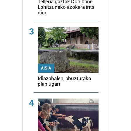
Telleria gaztak Donibane
Lohitzuneko azokara iritsi
dira
3
AISIA
Idiazabalen, abuzturako
plan ugari
4