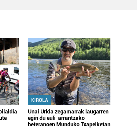
KIROLA
bilaldia
Unai Urkia zegamarrak laugarren
ute
egin du euli-arrantzako
beteranoen Munduko Txapelketan