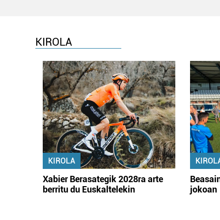
KIROLA
KIROLA
KIROL
Xabier Berasategik 2028ra arte
Beasain
berritu du Euskaltelekin
jokoan