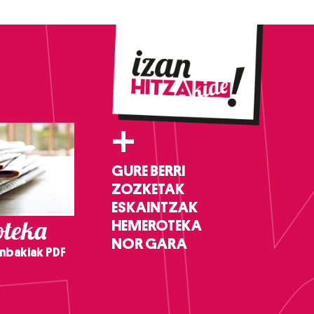
+
GURE BERRI
ZOZKETAK
ESKAINTZAK
teka
HEMEROTEKA
NOR GARA
nbakiak PDF