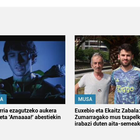
A
MUSA
rria ezagutzeko aukera
Euxebio eta Ekaitz Zabala
 eta 'Amaaaa!' abestiekin
Zumarragako mus txapelk
irabazi duten aita-semea