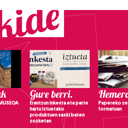
ak
Gure berri.
Hemero
 MUSEOA
Erantzun inkesta eta parte
Papereko ze
hartu Iztuetako
formatuan
produktuen saski baten
zozketan