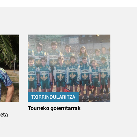
TXIRRINDULARITZA
:
Tourreko goierritarrak
eta
k