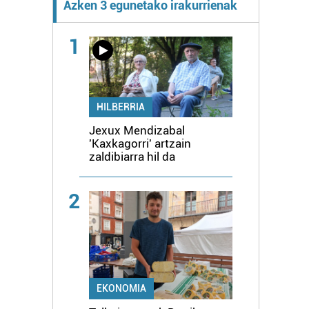
Azken 3 egunetako irakurrienak
1
HILBERRIA
Jexux Mendizabal
'Kaxkagorri' artzain
zaldibiarra hil da
2
EKONOMIA