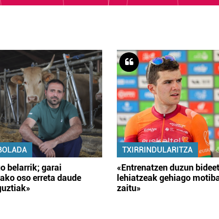
BOLADA
TXIRRINDULARITZA
o belarrik; garai
«Entrenatzen duzun bidee
ako oso erreta daude
lehiatzeak gehiago motib
guztiak»
zaitu»