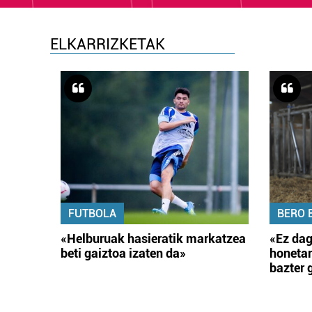
ELKARRIZKETAK
FUTBOLA
BERO 
«Helburuak hasieratik markatzea
«Ez dag
beti gaiztoa izaten da»
honetar
bazter 