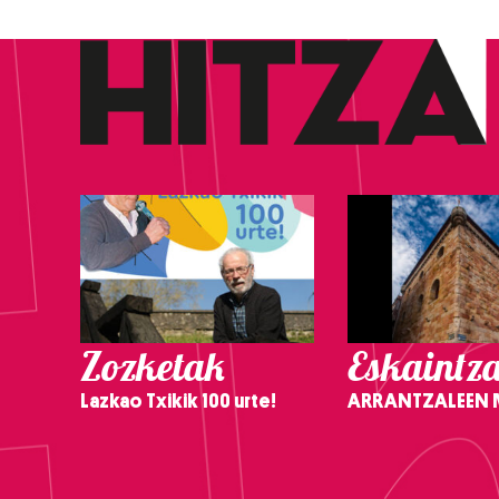
Zozketak
Eskaintz
Lazkao Txikik 100 urte!
ARRANTZALEEN