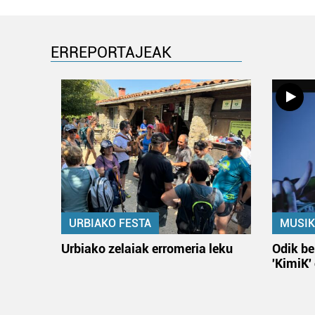
ERREPORTAJEAK
URBIAKO FESTA
MUSIK
Urbiako zelaiak erromeria leku
Odik be
'KimiK'