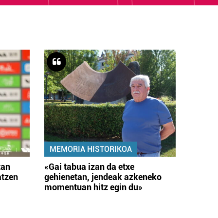
MEMORIA HISTORIKOA
tan
«Gai tabua izan da etxe
atzen
gehienetan, jendeak azkeneko
momentuan hitz egin du»