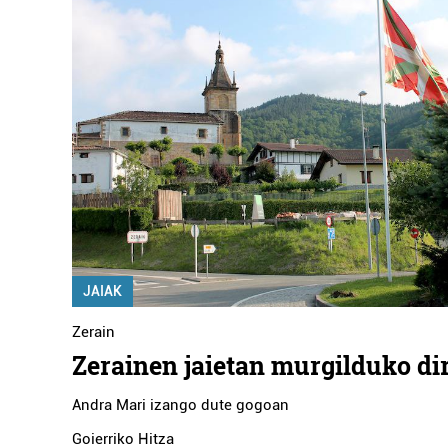
JAIAK
Zerain
Zerainen jaietan murgilduko di
Andra Mari izango dute gogoan
Goierriko Hitza