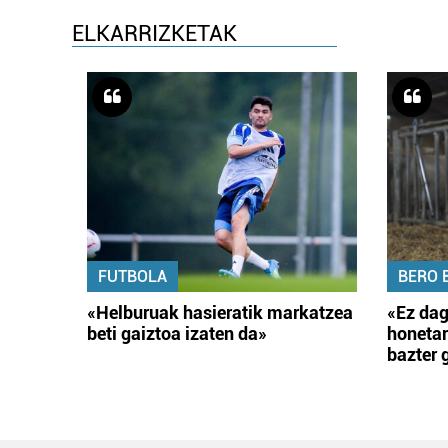
ELKARRIZKETAK
FUTBOLA
BERO 
«Helburuak hasieratik markatzea
«Ez dag
beti gaiztoa izaten da»
honetar
bazter 