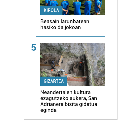
KIROLA
Beasain larunbatean
hasiko da jokoan
5
GIZARTEA
Neandertalen kultura
ezagutzeko aukera, San
Adrianera bisita gidatua
eginda