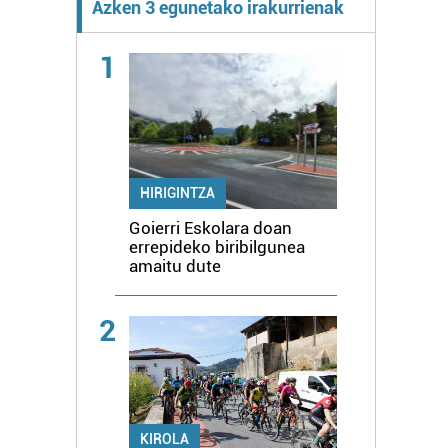
Azken 3 egunetako irakurrienak
1
HIRIGINTZA
Goierri Eskolara doan
errepideko biribilgunea
amaitu dute
2
KIROLA