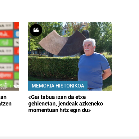
MEMORIA HISTORIKOA
tan
«Gai tabua izan da etxe
atzen
gehienetan, jendeak azkeneko
momentuan hitz egin du»