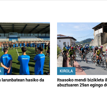
A
KIROLA
 larunbatean hasiko da
Itsasoko mendi bizikleta i
abuztuaren 29an egingo d