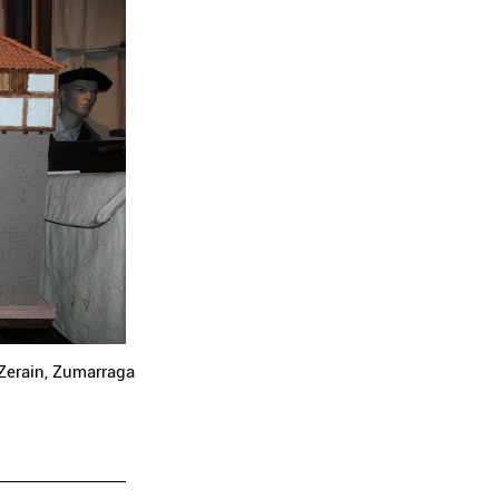
Zerain
,
Zumarraga