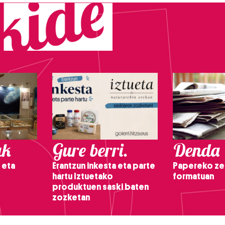
ak
Gure berri.
Denda
 eta
Erantzun inkesta eta parte
Papereko ze
hartu Iztuetako
formatuan
produktuen saski baten
zozketan