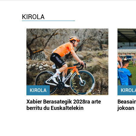
KIROLA
KIROLA
KIROL
Xabier Berasategik 2028ra arte
Beasain
berritu du Euskaltelekin
jokoan