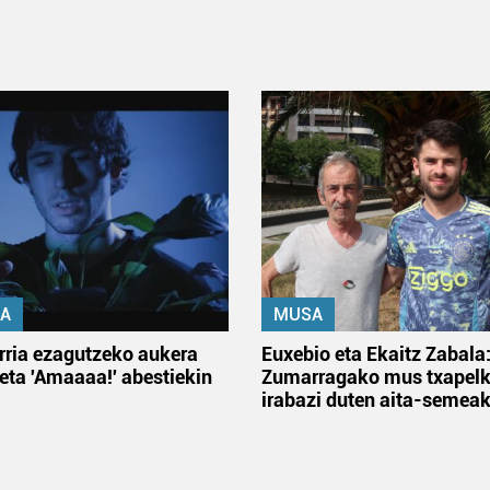
A
MUSA
rria ezagutzeko aukera
Euxebio eta Ekaitz Zabala
 eta 'Amaaaa!' abestiekin
Zumarragako mus txapelk
irabazi duten aita-semea