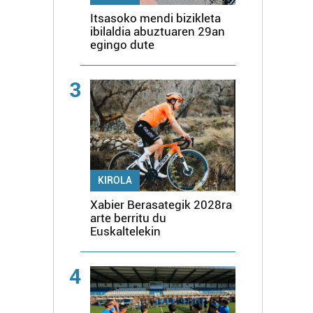
Itsasoko mendi bizikleta
ibilaldia abuztuaren 29an
egingo dute
3
KIROLA
Xabier Berasategik 2028ra
arte berritu du
Euskaltelekin
4