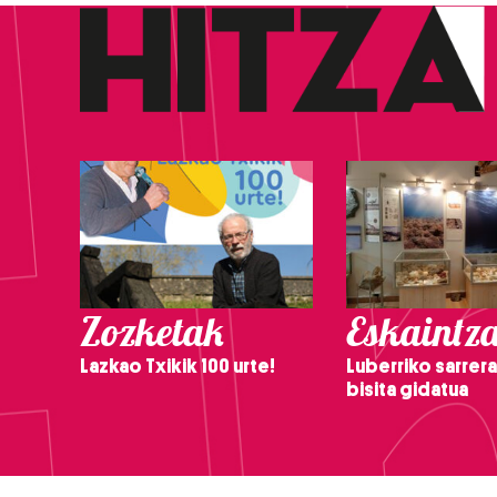
Zozketak
Eskaintz
Lazkao Txikik 100 urte!
Luberriko sarrera
bisita gidatua