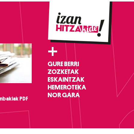
+
GURE BERRI
ZOZKETAK
ESKAINTZAK
HEMEROTEKA
NOR GARA
nbakiak PDF