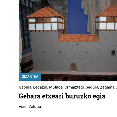
GIZARTEA
Gabiria
,
Legazpi
,
Mutiloa
,
Ormaiztegi
,
Segura
,
Zegama
,
Gebara etxeari buruzko egia
Asier Zaldua