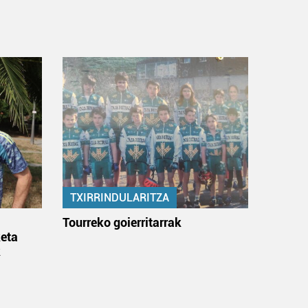
TXIRRINDULARITZA
:
Tourreko goierritarrak
eta
k