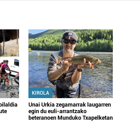
KIROLA
bilaldia
Unai Urkia zegamarrak laugarren
ute
egin du euli-arrantzako
beteranoen Munduko Txapelketan