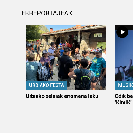
ERREPORTAJEAK
URBIAKO FESTA
MUSIK
Urbiako zelaiak erromeria leku
Odik be
'KimiK'