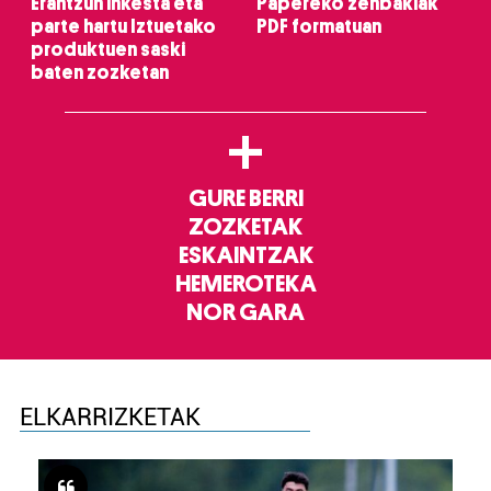
Erantzun inkesta eta
Papereko zenbakiak
parte hartu Iztuetako
PDF formatuan
produktuen saski
baten zozketan
+
GURE BERRI
ZOZKETAK
ESKAINTZAK
HEMEROTEKA
NOR GARA
ELKARRIZKETAK