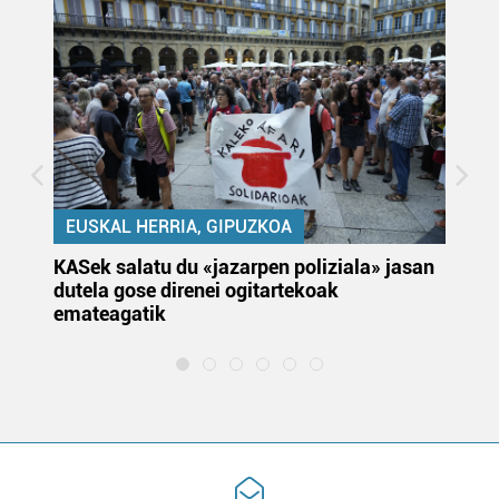
EUSKAL HERRIA, GIPUZKOA
KASek salatu du «jazarpen poliziala» jasan
Pa
dutela gose direnei ogitartekoak
da
emateagatik
«s