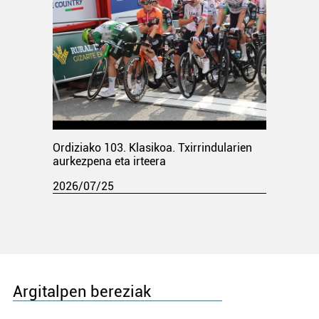
Ordiziako 103. Klasikoa. Txirrindularien
aurkezpena eta irteera
2026/07/25
Argitalpen bereziak