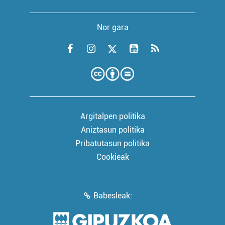
Nor gara
Argitalpen politika
Aniztasun politika
Pribatutasun politika
Cookieak
Babesleak: