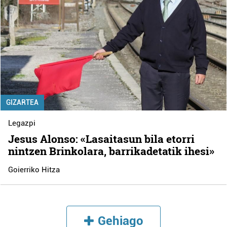
GIZARTEA
Legazpi
Jesus Alonso: «Lasaitasun bila etorri
nintzen Brinkolara, barrikadetatik ihesi»
Goierriko Hitza
Gehiago