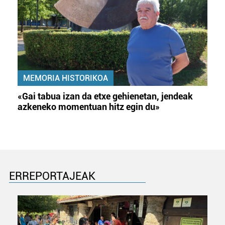
MEMORIA HISTORIKOA
«Gai tabua izan da etxe gehienetan, jendeak
azkeneko momentuan hitz egin du»
ERREPORTAJEAK