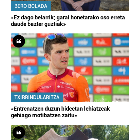
BERO BOLADA
«Ez dago belarrik; garai honetarako oso erreta
daude bazter guztiak»
TXIRRINDULARITZA
«Entrenatzen duzun bideetan lehiatzeak
gehiago motibatzen zaitu»