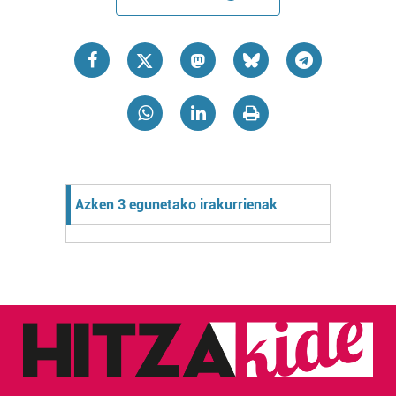
Azken 3 egunetako irakurrienak