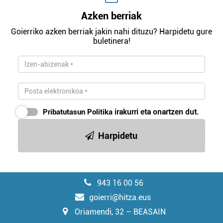
Azken berriak
Goierriko azken berriak jakin nahi dituzu? Harpidetu gure
buletinera!
Pribatutasun Politika
irakurri eta onartzen dut.
Harpidetu
943 16 00 56
goierri@hitza.eus
Oriamendi, 32 – BEASAIN