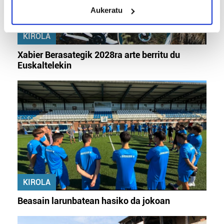
meters
Aukeratu
Identify your device by actively scanning it for
specific characteristics (fingerprinting)
KIROLA
Find out more about how your personal data is processed
and set your preferences in the
details section
.
Xabier Berasategik 2028ra arte berritu du
Euskaltelekin
Guk eta gure bazkideek zure datu pertsonalak
prozesatzen ditugu, zure IP zenbakia, besteak beste,
teknologia erabiliz, cookieak adibidez, iragarki eta eduki
pertsonalizatuak eskaintzeko, iragarkiak eta edukia
neurtzeko, jendeari buruzko informazioa biltzeko eta
produktuak garatzeko. Zure datuak nork eta zertarako
erabiltzen dituen hauta dezakezu.
Bazkide batzuek ez dizute baimenik eskatzen, eta beren
interes komertzial legitimoetan babesten dira. Ikusi gure
KIROLA
bazkideen zerrenda, beren ustez zein helburutarako
Beasain larunbatean hasiko da jokoan
duten interes legitimoa eta horren aurka nola egin
dezakezun ikusteko.