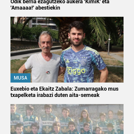
Odik berria ezagutzeko aukera 'KimiK' eta
'Amaaaa!' abestiekin
MUSA
Euxebio eta Ekaitz Zabala: Zumarragako mus
txapelketa irabazi duten aita-semeak