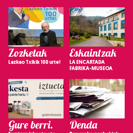
Zozketak
Eskaintzak
Lazkao Txikik 100 urte!
LA ENCARTADA
FABRIKA-MUSEOA
Gure berri.
Denda