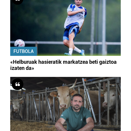
FUTBOLA
«Helburuak hasieratik markatzea beti gaiztoa
izaten da»