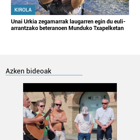
KIROLA
Unai Urkia zegamarrak laugarren egin du euli-
arrantzako beteranoen Munduko Txapelketan
Azken bideoak