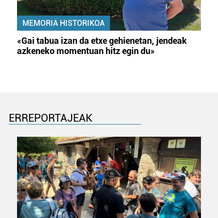
MEMORIA HISTORIKOA
«Gai tabua izan da etxe gehienetan, jendeak
azkeneko momentuan hitz egin du»
ERREPORTAJEAK