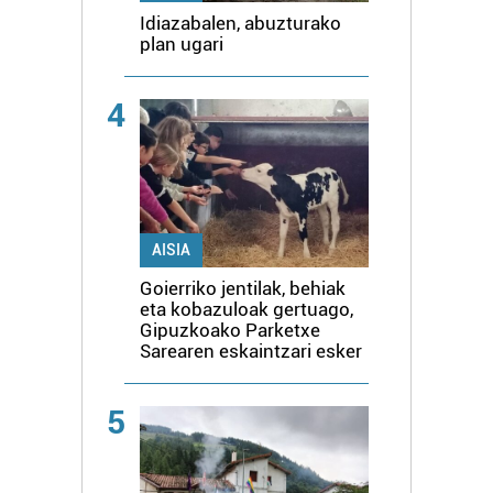
Idiazabalen, abuzturako
plan ugari
4
AISIA
Goierriko jentilak, behiak
eta kobazuloak gertuago,
Gipuzkoako Parketxe
Sarearen eskaintzari esker
5