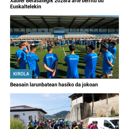
Xabier Berasategik 2028ra arte berritu du
Euskaltelekin
KIROLA
Beasain larunbatean hasiko da jokoan