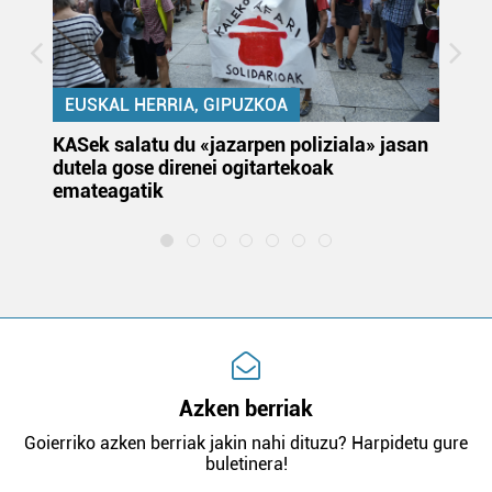
EUSKAL HERRIA, GIPUZKOA
KASek salatu du «jazarpen poliziala» jasan
Pa
dutela gose direnei ogitartekoak
da
emateagatik
«s
Azken berriak
Goierriko azken berriak jakin nahi dituzu? Harpidetu gure
buletinera!