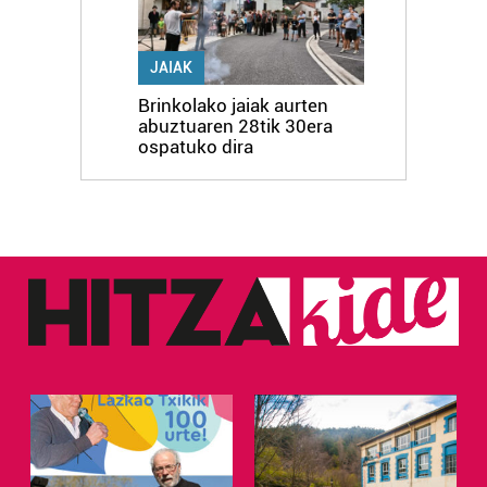
JAIAK
Brinkolako jaiak aurten
abuztuaren 28tik 30era
ospatuko dira