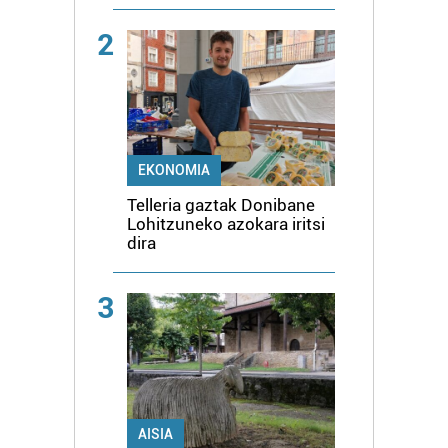
2
EKONOMIA
Telleria gaztak Donibane
Lohitzuneko azokara iritsi
dira
3
AISIA