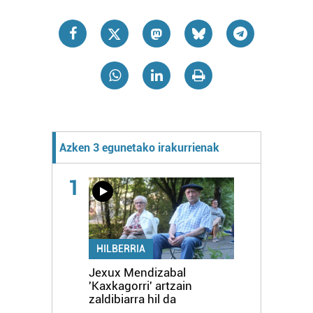
Azken 3 egunetako irakurrienak
1
HILBERRIA
Jexux Mendizabal
'Kaxkagorri' artzain
zaldibiarra hil da