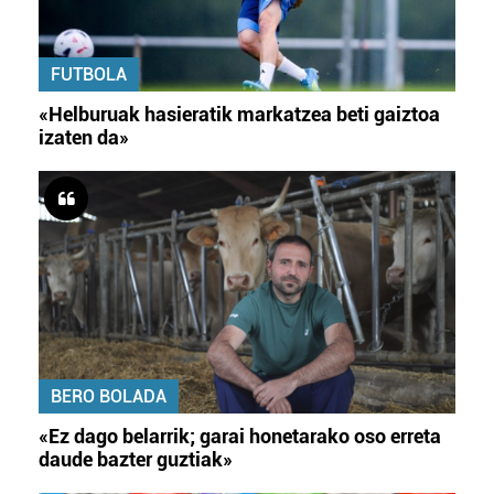
FUTBOLA
«Helburuak hasieratik markatzea beti gaiztoa
izaten da»
BERO BOLADA
«Ez dago belarrik; garai honetarako oso erreta
daude bazter guztiak»