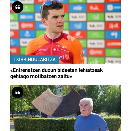
TXIRRINDULARITZA
«Entrenatzen duzun bideetan lehiatzeak
gehiago motibatzen zaitu»