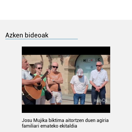
Azken bideoak
Josu Mujika biktima aitortzen duen agiria
familiari emateko ekitaldia