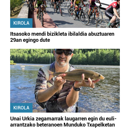
KIROLA
Itsasoko mendi bizikleta ibilaldia abuztuaren
29an egingo dute
KIROLA
Unai Urkia zegamarrak laugarren egin du euli-
arrantzako beteranoen Munduko Txapelketan