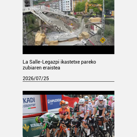
La Salle-Legazpi ikastetxe pareko
zubiaren eraistea
2026/07/25