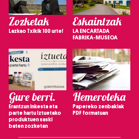
Zozketak
Eskaintzak
Lazkao Txikik 100 urte!
LA ENCARTADA
FABRIKA-MUSEOA
Gure berri.
Hemeroteka
Erantzun inkesta eta
Papereko zenbakiak
parte hartu Iztuetako
PDF formatuan
produktuen saski
baten zozketan