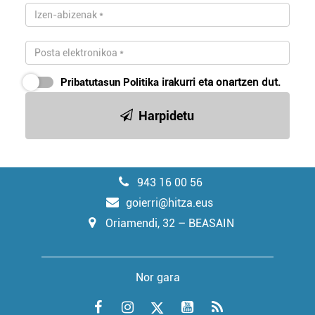
Pribatutasun Politika
irakurri eta onartzen dut.
Harpidetu
943 16 00 56
goierri@hitza.eus
Oriamendi, 32 – BEASAIN
Nor gara