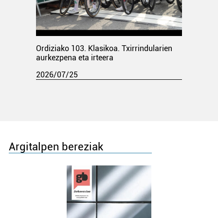
Ordiziako 103. Klasikoa. Txirrindularien
aurkezpena eta irteera
2026/07/25
Argitalpen bereziak