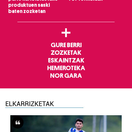
produktuen saski
baten zozketan
+
GURE BERRI
ZOZKETAK
ESKAINTZAK
HEMEROTEKA
NOR GARA
ELKARRIZKETAK