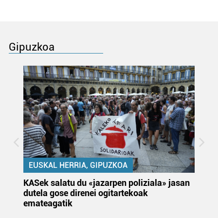
Gipuzkoa
EUSKAL HERRIA, GIPUZKOA
KASek salatu du «jazarpen poliziala» jasan
Pa
dutela gose direnei ogitartekoak
da
emateagatik
«s