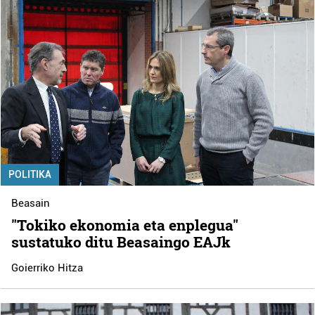
POLITIKA
Beasain
"Tokiko ekonomia eta enplegua"
sustatuko ditu Beasaingo EAJk
Goierriko Hitza