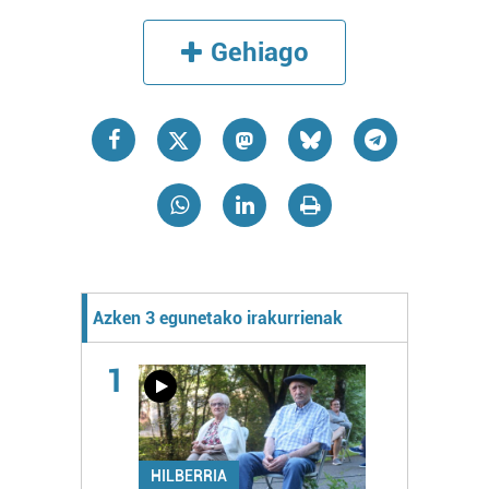
Gehiago
Azken 3 egunetako irakurrienak
1
HILBERRIA