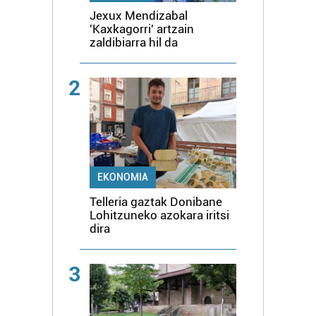
Jexux Mendizabal
'Kaxkagorri' artzain
zaldibiarra hil da
2
EKONOMIA
Telleria gaztak Donibane
Lohitzuneko azokara iritsi
dira
3