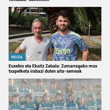
MUSA
Euxebio eta Ekaitz Zabala: Zumarragako mus
txapelketa irabazi duten aita-semeak