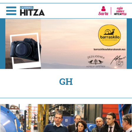
Sartu
GH