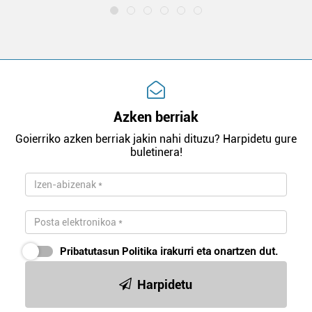
Azken berriak
Goierriko azken berriak jakin nahi dituzu? Harpidetu gure
buletinera!
Pribatutasun Politika
irakurri eta onartzen dut.
Harpidetu