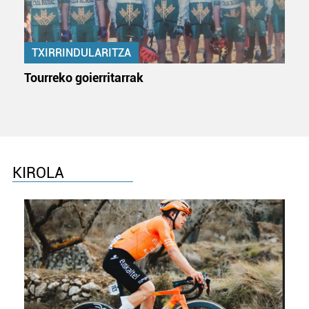
TXIRRINDULARITZA
Tourreko goierritarrak
KIROLA