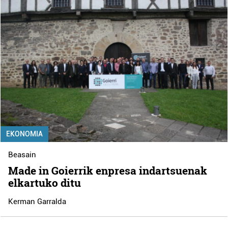
EKONOMIA
Beasain
Made in Goierrik enpresa indartsuenak
elkartuko ditu
Kerman Garralda