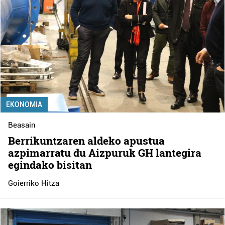
EKONOMIA
Beasain
Berrikuntzaren aldeko apustua
azpimarratu du Aizpuruk GH lantegira
egindako bisitan
Goierriko Hitza