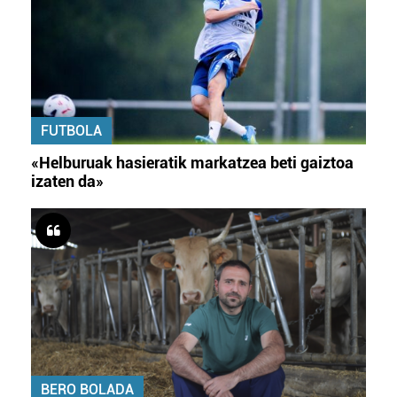
FUTBOLA
«Helburuak hasieratik markatzea beti gaiztoa
izaten da»
BERO BOLADA