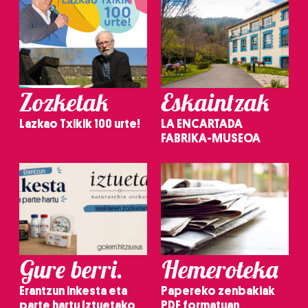
Zozketak
Eskaintzak
Lazkao Txikik 100 urte!
LA ENCARTADA
FABRIKA-MUSEOA
Gure berri.
Hemeroteka
Erantzun inkesta eta
Papereko zenbakiak
parte hartu Iztuetako
PDF formatuan