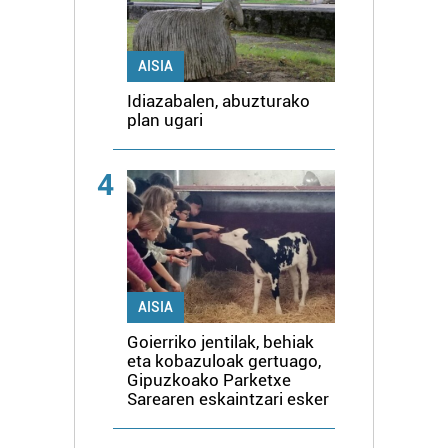
AISIA
Idiazabalen, abuzturako
plan ugari
4
AISIA
Goierriko jentilak, behiak
eta kobazuloak gertuago,
Gipuzkoako Parketxe
Sarearen eskaintzari esker