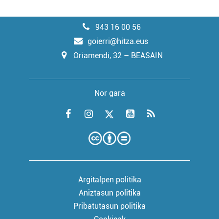
943 16 00 56
goierri@hitza.eus
Oriamendi, 32 – BEASAIN
Nor gara
Argitalpen politika
Aniztasun politika
Pribatutasun politika