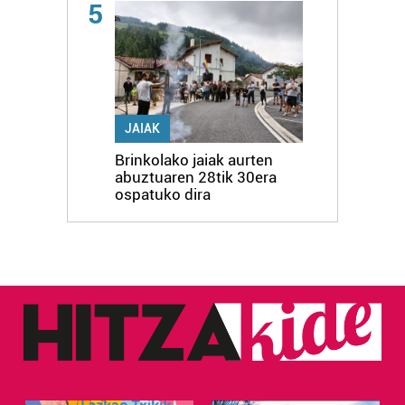
5
JAIAK
Brinkolako jaiak aurten
abuztuaren 28tik 30era
ospatuko dira