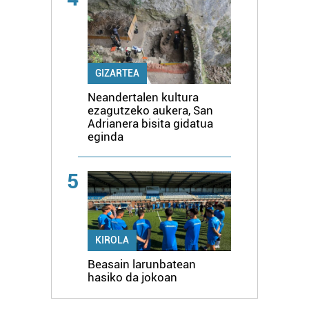
GIZARTEA
Neandertalen kultura
ezagutzeko aukera, San
Adrianera bisita gidatua
eginda
5
KIROLA
Beasain larunbatean
hasiko da jokoan