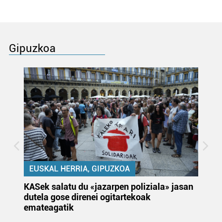
Gipuzkoa
EUSKAL HERRIA, GIPUZKOA
KASek salatu du «jazarpen poliziala» jasan
Pa
dutela gose direnei ogitartekoak
da
emateagatik
«s