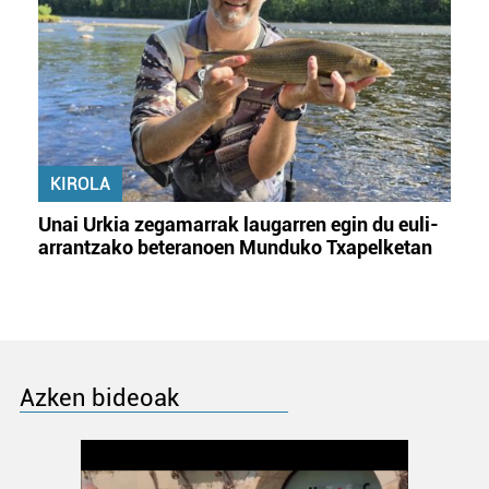
KIROLA
Unai Urkia zegamarrak laugarren egin du euli-
arrantzako beteranoen Munduko Txapelketan
Azken bideoak