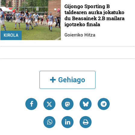
Gijongo Sporting B
taldearen aurka jokatuko
du Beasainek 2.B mailara
igotzeko finala
Goierriko Hitza
KIROLA
Gehiago