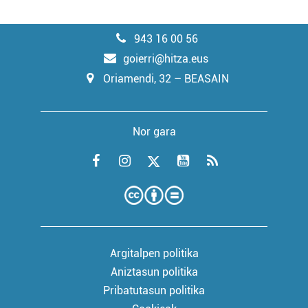
943 16 00 56
goierri@hitza.eus
Oriamendi, 32 – BEASAIN
Nor gara
Argitalpen politika
Aniztasun politika
Pribatutasun politika