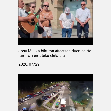
Josu Mujika biktima aitortzen duen agiria
familiari emateko ekitaldia
2026/07/29