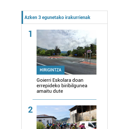
Azken 3 egunetako irakurrienak
1
HIRIGINTZA
Goierri Eskolara doan
errepideko biribilgunea
amaitu dute
2