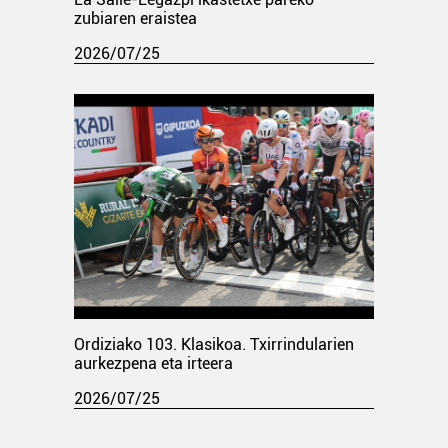
zubiaren eraistea
2026/07/25
Ordiziako 103. Klasikoa. Txirrindularien
aurkezpena eta irteera
2026/07/25