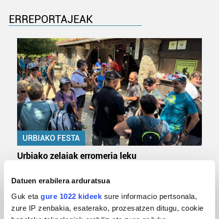
ERREPORTAJEAK
URBIAKO FESTA
Urbiako zelaiak erromeria leku
Datuen erabilera arduratsua
Guk eta
gure 1022 kideek
sure informacio pertsonala,
zure IP zenbakia, esaterako, prozesatzen ditugu, cookie