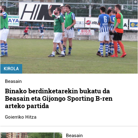
KIROLA
Beasain
Binako berdinketarekin bukatu da
Beasain eta Gijongo Sporting B-ren
arteko partida
Goierriko Hitza
Beasain