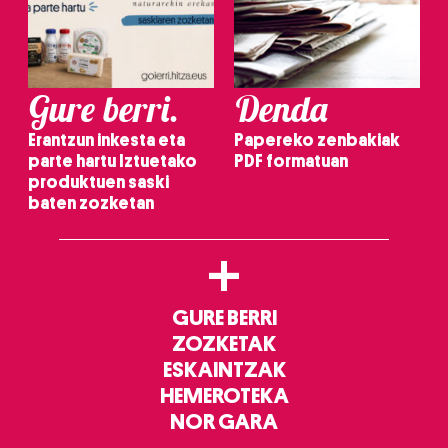
Gure berri.
Denda
Erantzun inkesta eta
Papereko zenbakiak
parte hartu Iztuetako
PDF formatuan
produktuen saski
baten zozketan
+
GURE BERRI
ZOZKETAK
ESKAINTZAK
HEMEROTEKA
NOR GARA