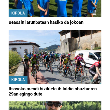
KIROLA
Beasain larunbatean hasiko da jokoan
KIROLA
Itsasoko mendi bizikleta ibilaldia abuztuaren
29an egingo dute