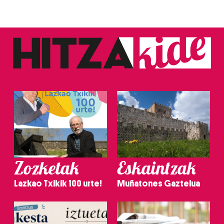
Zozketak
Eskaintzak
Lazkao Txikik 100 urte!
Muñatones Gaztelua