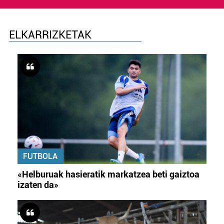
ELKARRIZKETAK
FUTBOLA
«Helburuak hasieratik markatzea beti gaiztoa
izaten da»