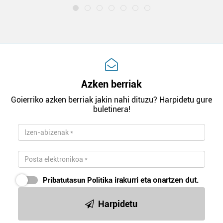
Azken berriak
Goierriko azken berriak jakin nahi dituzu? Harpidetu gure
buletinera!
Pribatutasun Politika
irakurri eta onartzen dut.
Harpidetu