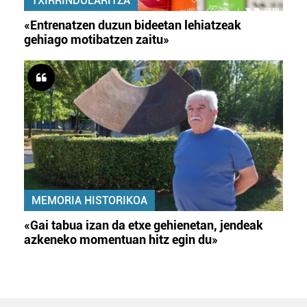
TXIRRINDULARITZA
«Entrenatzen duzun bideetan lehiatzeak
gehiago motibatzen zaitu»
MEMORIA HISTORIKOA
«Gai tabua izan da etxe gehienetan, jendeak
azkeneko momentuan hitz egin du»