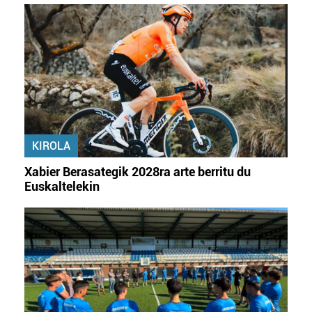
Webgune honek cookie propioak eta hirugarrenen cookie-
fitxategiak erabiltzen ditu. Zure esperientzia eta
zerbitzuak hobetzeko asmoz, cookie teknologiaz
baliatzen gara. Ohar hau onartuz gero, teknologia hori
erabiltzeko baimen esplizitua ematen diguzu.
Gehiago
irakurri
KIROLA
Xabier Berasategik 2028ra arte berritu du
Euskaltelekin