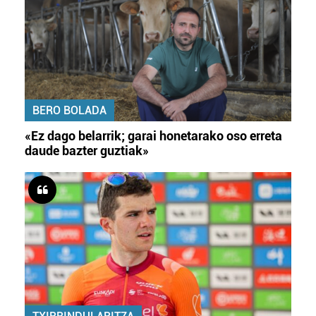
BERO BOLADA
«Ez dago belarrik; garai honetarako oso erreta
daude bazter guztiak»