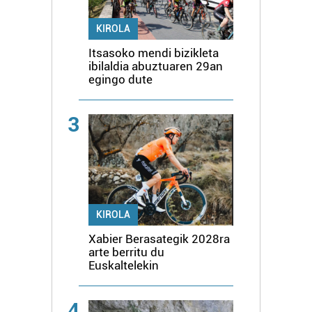
KIROLA
Itsasoko mendi bizikleta
ibilaldia abuztuaren 29an
egingo dute
3
KIROLA
Xabier Berasategik 2028ra
arte berritu du
Euskaltelekin
4