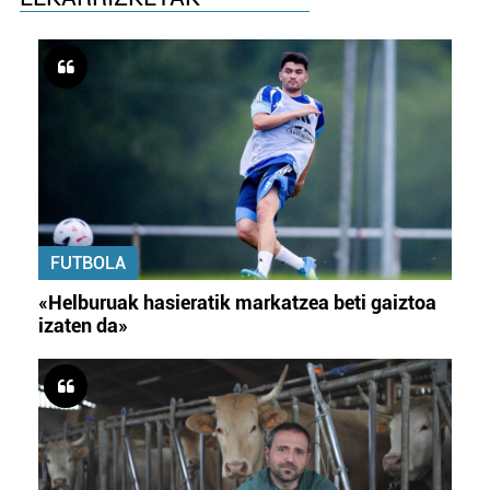
FUTBOLA
«Helburuak hasieratik markatzea beti gaiztoa
izaten da»