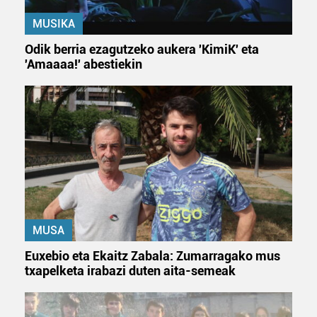
MUSIKA
Odik berria ezagutzeko aukera 'KimiK' eta
'Amaaaa!' abestiekin
MUSA
Euxebio eta Ekaitz Zabala: Zumarragako mus
txapelketa irabazi duten aita-semeak