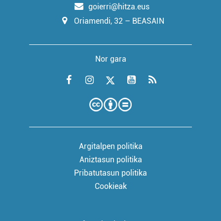
goierri@hitza.eus
Oriamendi, 32 – BEASAIN
Nor gara
Argitalpen politika
Aniztasun politika
Pribatutasun politika
Cookieak