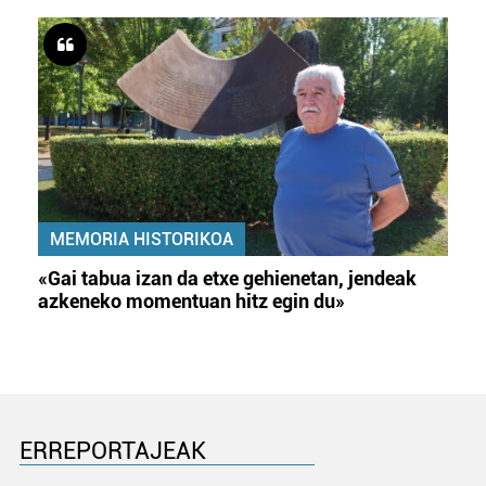
MEMORIA HISTORIKOA
«Gai tabua izan da etxe gehienetan, jendeak
azkeneko momentuan hitz egin du»
ERREPORTAJEAK