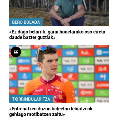
BERO BOLADA
«Ez dago belarrik; garai honetarako oso erreta
daude bazter guztiak»
TXIRRINDULARITZA
«Entrenatzen duzun bideetan lehiatzeak
gehiago motibatzen zaitu»