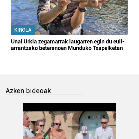
KIROLA
Unai Urkia zegamarrak laugarren egin du euli-
arrantzako beteranoen Munduko Txapelketan
Azken bideoak