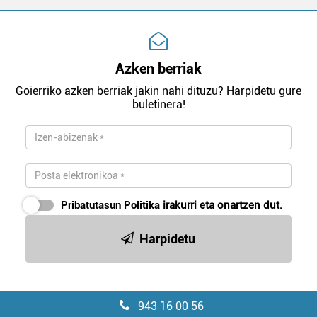
Azken berriak
Goierriko azken berriak jakin nahi dituzu? Harpidetu gure
buletinera!
Pribatutasun Politika
irakurri eta onartzen dut.
Harpidetu
943 16 00 56