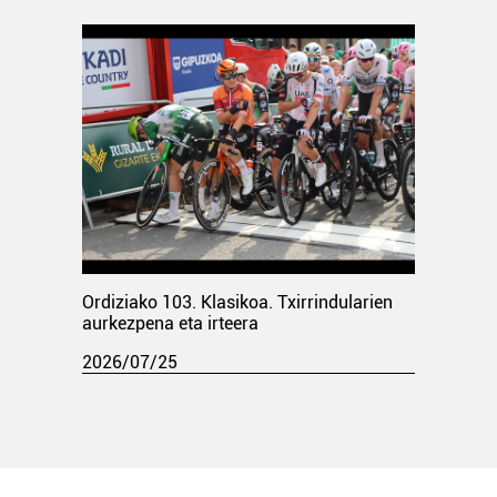
Ordiziako 103. Klasikoa. Txirrindularien
aurkezpena eta irteera
2026/07/25