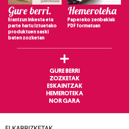
Gure berri.
Hemeroteka
Erantzun inkesta eta
Papereko zenbakiak
parte hartu Iztuetako
PDF formatuan
produktuen saski
baten zozketan
+
GURE BERRI
ZOZKETAK
ESKAINTZAK
HEMEROTEKA
NOR GARA
ELKARRIZKETAK