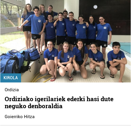
KIROLA
Ordizia
Ordiziako igerilariek ederki hasi dute
neguko denboraldia
Goierriko Hitza