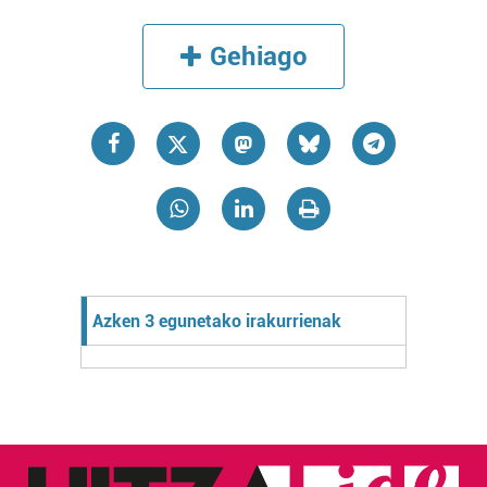
Gehiago
Azken 3 egunetako irakurrienak