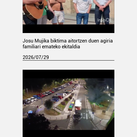
Josu Mujika biktima aitortzen duen agiria
familiari emateko ekitaldia
2026/07/29