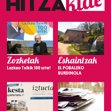
Zozketak
Eskaintzak
Lazkao Txikik 100 urte!
EL POBALEKO
BURDINOLA