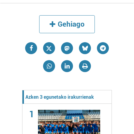
Gehiago
Azken 3 egunetako irakurrienak
1