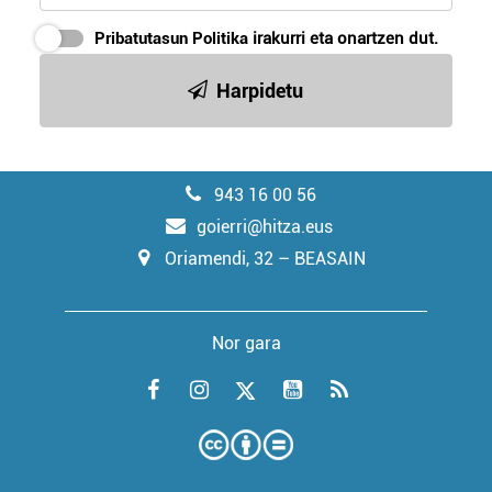
Pribatutasun Politika
irakurri eta onartzen dut.
Harpidetu
943 16 00 56
goierri@hitza.eus
Oriamendi, 32 – BEASAIN
Nor gara