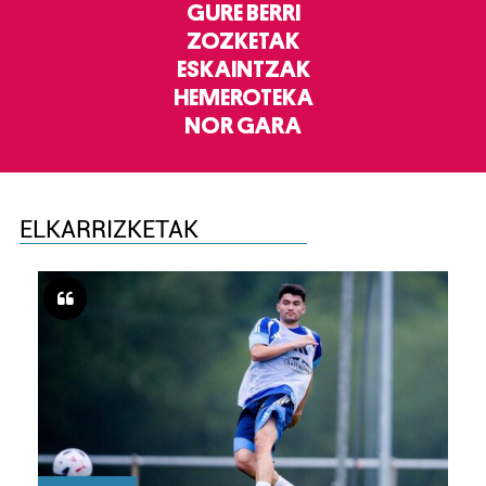
GURE BERRI
ZOZKETAK
ESKAINTZAK
HEMEROTEKA
NOR GARA
ELKARRIZKETAK