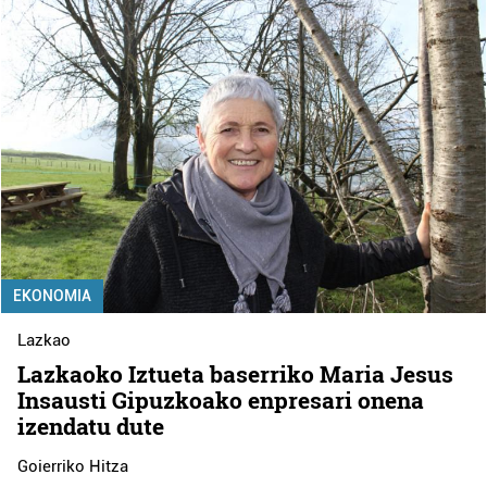
EKONOMIA
Lazkao
Lazkaoko Iztueta baserriko Maria Jesus
Insausti Gipuzkoako enpresari onena
izendatu dute
Goierriko Hitza