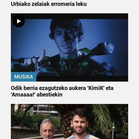
Urbiako zelaiak erromeria leku
MUSIKA
Odik berria ezagutzeko aukera 'KimiK' eta
'Amaaaa!' abestiekin