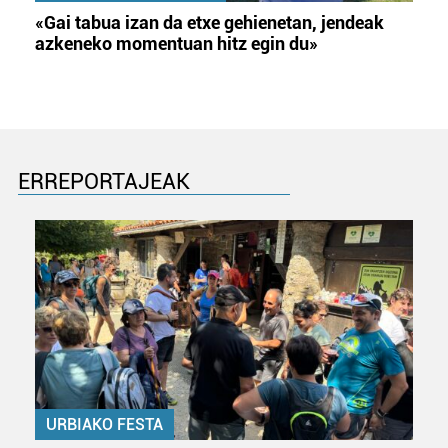
«Gai tabua izan da etxe gehienetan, jendeak
azkeneko momentuan hitz egin du»
ERREPORTAJEAK
URBIAKO FESTA