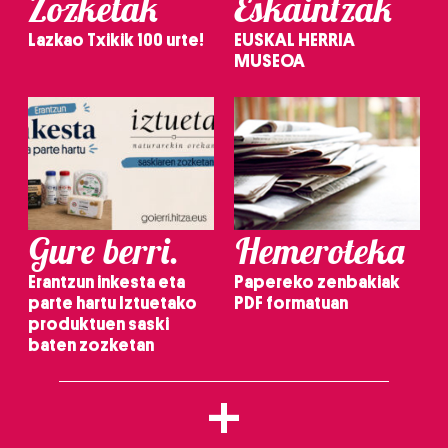
Zozketak
Eskaintzak
Lazkao Txikik 100 urte!
EUSKAL HERRIA
MUSEOA
Gure berri.
Hemeroteka
Erantzun inkesta eta
Papereko zenbakiak
parte hartu Iztuetako
PDF formatuan
produktuen saski
baten zozketan
+