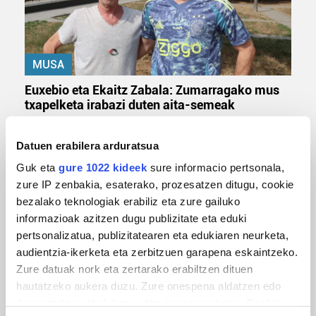
MUSA
Euxebio eta Ekaitz Zabala: Zumarragako mus
txapelketa irabazi duten aita-semeak
Datuen erabilera arduratsua
Guk eta
gure 1022 kideek
sure informacio pertsonala,
zure IP zenbakia, esaterako, prozesatzen ditugu, cookie
bezalako teknologiak erabiliz eta zure gailuko
informazioak azitzen dugu publizitate eta eduki
pertsonalizatua, publizitatearen eta edukiaren neurketa,
audientzia-ikerketa eta zerbitzuen garapena eskaintzeko.
Zure datuak nork eta zertarako erabiltzen dituen
TXIRRINDULARITZA
hautatzeko aukera duzu. Zure onespena aldatzen edo
Tourreko goierritarrak
deuseztatzen ahal duzu edozein momentutan, Cookie