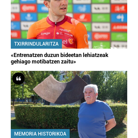
TXIRRINDULARITZA
«Entrenatzen duzun bideetan lehiatzeak
gehiago motibatzen zaitu»
MEMORIA HISTORIKOA