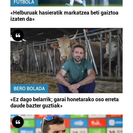
FUTBOLA
«Helburuak hasieratik markatzea beti gaiztoa
izaten da»
BERO BOLADA
«Ez dago belarrik; garai honetarako oso erreta
daude bazter guztiak»