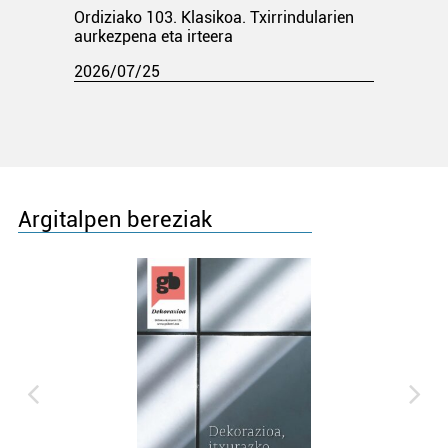
Ordiziako 103. Klasikoa. Txirrindularien
aurkezpena eta irteera
2026/07/25
Argitalpen bereziak