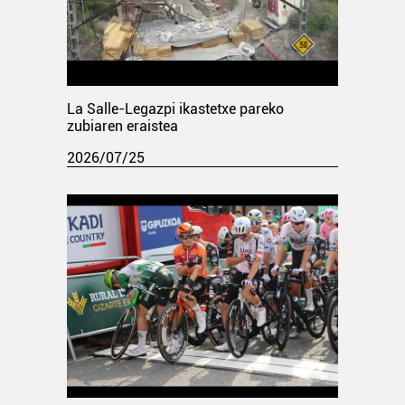
La Salle-Legazpi ikastetxe pareko
zubiaren eraistea
2026/07/25