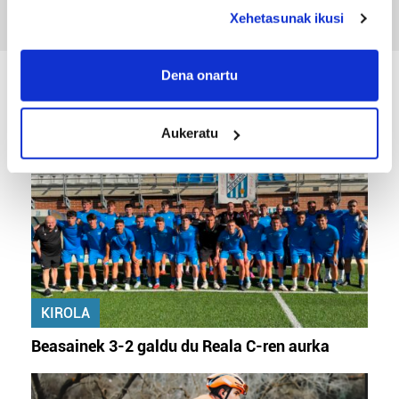
deklaraziotik edo Privacy triggerean klikatuz.
Xehetasunak ikusi
If you allow, we would also like to:
Collect information about your geographical
Dena onartu
location which can be accurate to within several
KIROLA
meters
Aukeratu
Identify your device by actively scanning it for
specific characteristics (fingerprinting)
Find out more about how your personal data is processed
and set your preferences in the
details section
.
Guk eta gure bazkideek zure datu pertsonalak
prozesatzen ditugu, zure IP zenbakia, besteak beste,
teknologia erabiliz, cookieak adibidez, iragarki eta eduki
pertsonalizatuak eskaintzeko, iragarkiak eta edukia
KIROLA
neurtzeko, jendeari buruzko informazioa biltzeko eta
Beasainek 3-2 galdu du Reala C-ren aurka
produktuak garatzeko. Zure datuak nork eta zertarako
erabiltzen dituen hauta dezakezu.