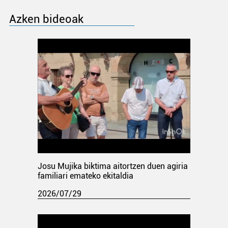
Azken bideoak
Josu Mujika biktima aitortzen duen agiria
familiari emateko ekitaldia
2026/07/29