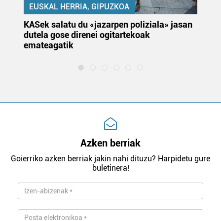
EUSKAL HERRIA, GIPUZKOA
KASek salatu du «jazarpen poliziala» jasan
Pa
dutela gose direnei ogitartekoak
da
emateagatik
«s
Azken berriak
Goierriko azken berriak jakin nahi dituzu? Harpidetu gure
buletinera!