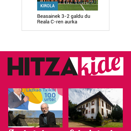
KIROLA
Beasainek 3-2 galdu du
Reala C-ren aurka