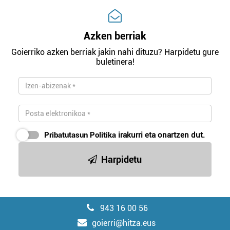
Azken berriak
Goierriko azken berriak jakin nahi dituzu? Harpidetu gure
buletinera!
Pribatutasun Politika
irakurri eta onartzen dut.
Harpidetu
943 16 00 56
goierri@hitza.eus