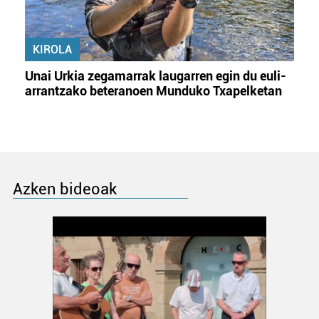
KIROLA
Unai Urkia zegamarrak laugarren egin du euli-
arrantzako beteranoen Munduko Txapelketan
Azken bideoak