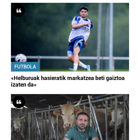
FUTBOLA
«Helburuak hasieratik markatzea beti gaiztoa
izaten da»