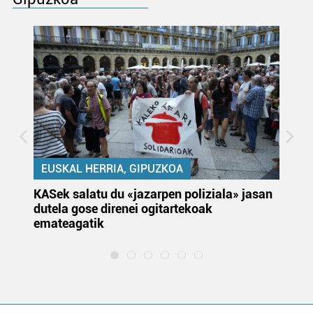
EUSKAL HERRIA, GIPUZKOA
KASek salatu du «jazarpen poliziala» jasan
Pa
dutela gose direnei ogitartekoak
da
emateagatik
«s