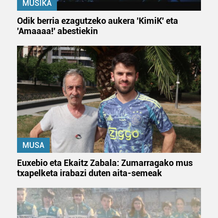
MUSIKA
Odik berria ezagutzeko aukera 'KimiK' eta
'Amaaaa!' abestiekin
MUSA
Euxebio eta Ekaitz Zabala: Zumarragako mus
txapelketa irabazi duten aita-semeak