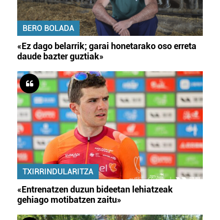
BERO BOLADA
«Ez dago belarrik; garai honetarako oso erreta
daude bazter guztiak»
TXIRRINDULARITZA
«Entrenatzen duzun bideetan lehiatzeak
gehiago motibatzen zaitu»