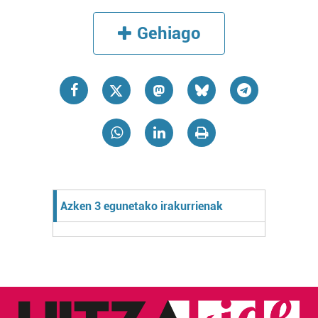
Gehiago
Azken 3 egunetako irakurrienak