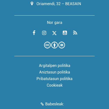
Oriamendi, 32 – BEASAIN
Nor gara
Argitalpen politika
Aniztasun politika
Pribatutasun politika
Cookieak
Babesleak: