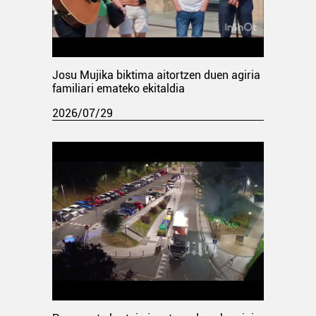
Josu Mujika biktima aitortzen duen agiria
familiari emateko ekitaldia
2026/07/29