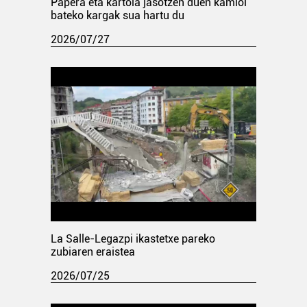
Papera eta kartoia jasotzen duen kamioi
bateko kargak sua hartu du
2026/07/27
La Salle-Legazpi ikastetxe pareko
zubiaren eraistea
2026/07/25