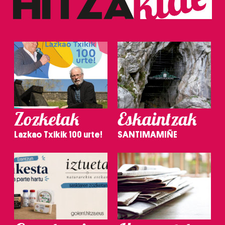
Zozketak
Eskaintzak
Lazkao Txikik 100 urte!
SANTIMAMIÑE