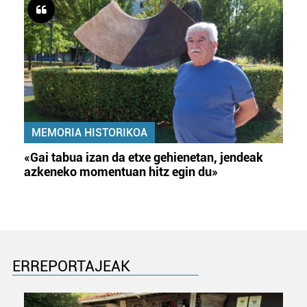
MEMORIA HISTORIKOA
«Gai tabua izan da etxe gehienetan, jendeak
azkeneko momentuan hitz egin du»
ERREPORTAJEAK