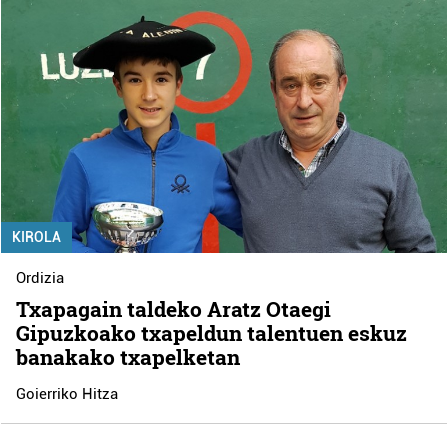
KIROLA
Ordizia
Txapagain taldeko Aratz Otaegi
Gipuzkoako txapeldun talentuen eskuz
banakako txapelketan
Goierriko Hitza