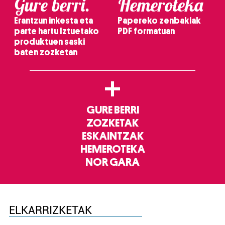
Gure berri.
Hemeroteka
Erantzun inkesta eta
Papereko zenbakiak
parte hartu Iztuetako
PDF formatuan
produktuen saski
baten zozketan
+
GURE BERRI
ZOZKETAK
ESKAINTZAK
HEMEROTEKA
NOR GARA
ELKARRIZKETAK