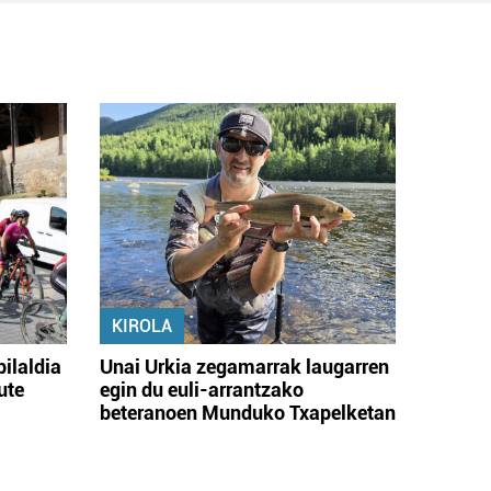
KIROLA
bilaldia
Unai Urkia zegamarrak laugarren
ute
egin du euli-arrantzako
beteranoen Munduko Txapelketan