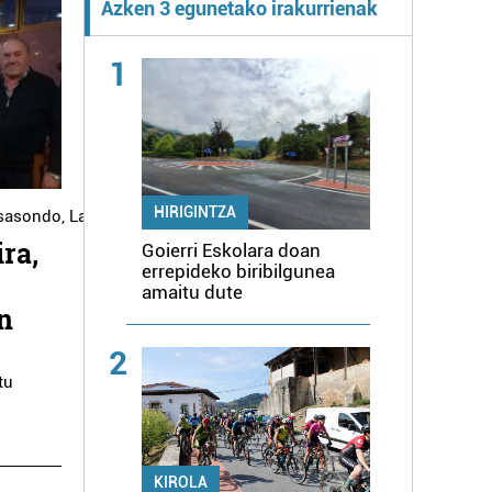
Azken 3 egunetako irakurrienak
1
HIRIGINTZA
tsasondo
,
Lazkao
ra,
Goierri Eskolara doan
errepideko biribilgunea
amaitu dute
in
2
tu
KIROLA