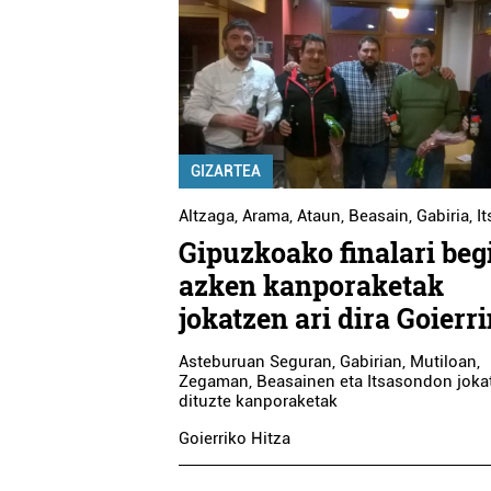
GIZARTEA
Altzaga
,
Arama
,
Ataun
,
Beasain
,
Gabiria
,
I
Gipuzkoako finalari begi
azken kanporaketak
jokatzen ari dira Goierr
Asteburuan Seguran, Gabirian, Mutiloan,
Zegaman, Beasainen eta Itsasondon joka
dituzte kanporaketak
Goierriko Hitza