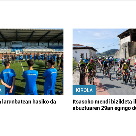
A
KIROLA
 larunbatean hasiko da
Itsasoko mendi bizikleta i
abuztuaren 29an egingo d