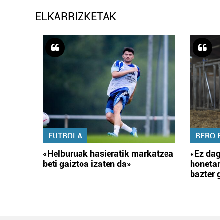
ELKARRIZKETAK
FUTBOLA
BERO 
«Helburuak hasieratik markatzea
«Ez dag
beti gaiztoa izaten da»
honetar
bazter 