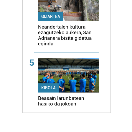
GIZARTEA
Neandertalen kultura
ezagutzeko aukera, San
Adrianera bisita gidatua
eginda
5
KIROLA
Beasain larunbatean
hasiko da jokoan