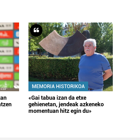
MEMORIA HISTORIKOA
tan
«Gai tabua izan da etxe
atzen
gehienetan, jendeak azkeneko
momentuan hitz egin du»