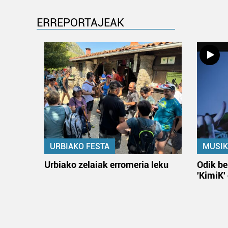
ERREPORTAJEAK
URBIAKO FESTA
MUSIK
Urbiako zelaiak erromeria leku
Odik be
'KimiK'