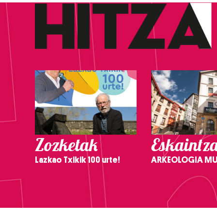
Zozketak
Eskaintz
Lazkao Txikik 100 urte!
ARKEOLOGIA M