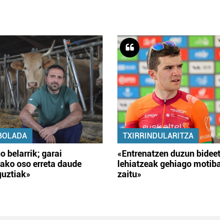
BOLADA
TXIRRINDULARITZA
o belarrik; garai
«Entrenatzen duzun bidee
ako oso erreta daude
lehiatzeak gehiago motib
guztiak»
zaitu»