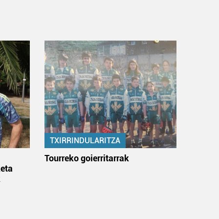
TXIRRINDULARITZA
:
Tourreko goierritarrak
eta
k