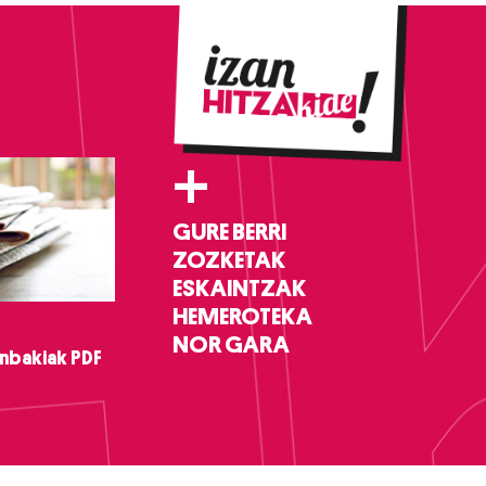
+
GURE BERRI
ZOZKETAK
ESKAINTZAK
HEMEROTEKA
NOR GARA
nbakiak PDF