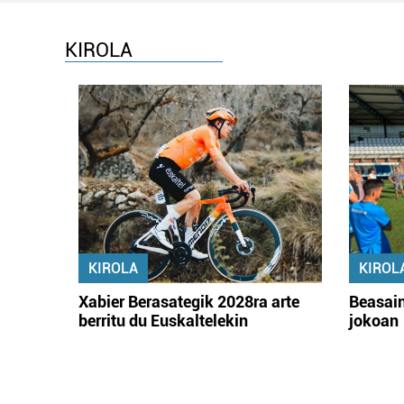
KIROLA
KIROLA
KIROL
Xabier Berasategik 2028ra arte
Beasain
berritu du Euskaltelekin
jokoan