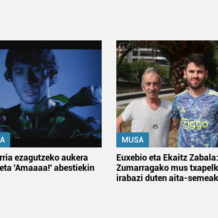
A
MUSA
rria ezagutzeko aukera
Euxebio eta Ekaitz Zabala
 eta 'Amaaaa!' abestiekin
Zumarragako mus txapelk
irabazi duten aita-semea