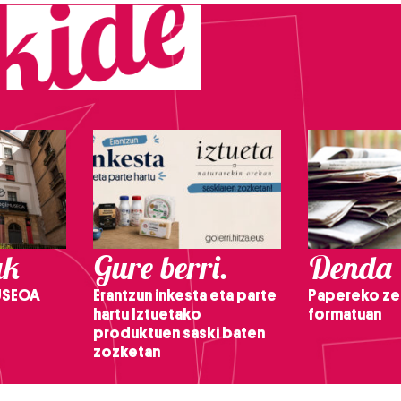
ak
Gure berri.
Denda
USEOA
Erantzun inkesta eta parte
Papereko ze
hartu Iztuetako
formatuan
produktuen saski baten
zozketan