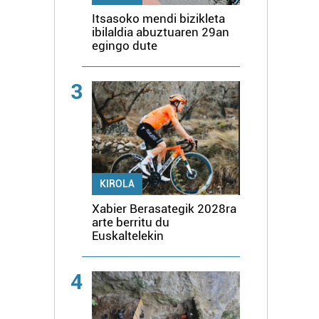
Itsasoko mendi bizikleta
ibilaldia abuztuaren 29an
egingo dute
3
KIROLA
Xabier Berasategik 2028ra
arte berritu du
Euskaltelekin
4