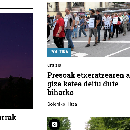
POLITIKA
Ordizia
Presoak etxeratzearen a
giza katea deitu dute
biharko
Goierriko Hitza
orrak