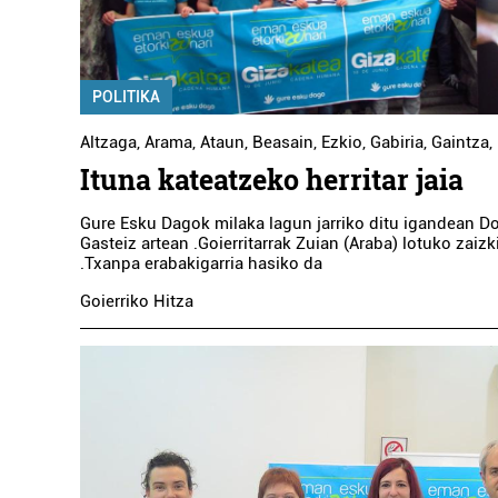
POLITIKA
Altzaga
,
Arama
,
Ataun
,
Beasain
,
Ezkio
,
Gabiria
,
Gaintza
,
Ituna kateatzeko herritar jaia
Gure Esku Dagok milaka lagun jarriko ditu igandean Do
Gasteiz artean .Goierritarrak Zuian (Araba) lotuko zaizk
.Txanpa erabakigarria hasiko da
Goierriko Hitza