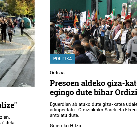
POLITIKA
Ordizia
Presoen aldeko giza-ka
egingo dute bihar Ordiz
lize"
Eguerdian abiatuko dute giza-katea udal
arkupeetatik. Ordiziakoko Sarek eta Etxer
antolatu dute.
zian.
a" dela
Goierriko Hitza