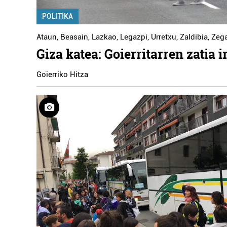
POLITIKA
Ataun
,
Beasain
,
Lazkao
,
Legazpi
,
Urretxu
,
Zaldibia
,
Zeg
Giza katea: Goierritarren zatia 
Goierriko Hitza