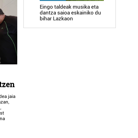
Eingo taldeak musika eta
dantza saioa eskainiko du
bihar Lazkaon
tzen
ea jaia
azan,
,
st
ena