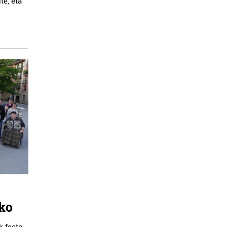
te, eta
e
ako
k festa