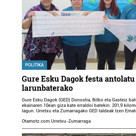
POLITIKA
Gure Esku Dagok festa antolatu
larunbaterako
Gure Esku Dagok (GED) Donostia, Bilbo eta Gasteiz bat
ekainaren 10ean giza kate erraldoi batekin: 201,9 kilom
lagun. Urretxu eta Zumarragako GED taldeak Izen Emat
Otamotz.com Urretxu-Zumarraga