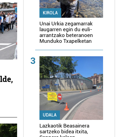
KIROLA
Unai Urkia zegamarrak
laugarren egin du euli-
arrantzako beteranoen
Munduko Txapelketan
3
lde,
UDALA
Lazkaotik Beasainera
sartzeko bidea itxita,