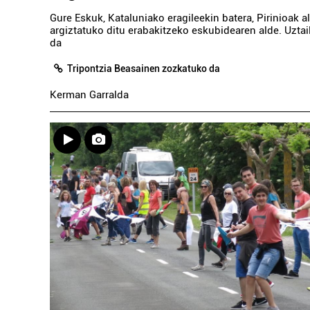
Gure Eskuk, Kataluniako eragileekin batera, Pirinioak al
argiztatuko ditu erabakitzeko eskubidearen alde. Uzta
da
Tripontzia Beasainen zozkatuko da
Kerman Garralda