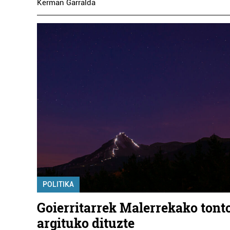
Kerman Garralda
POLITIKA
Goierritarrek Malerrekako tont
argituko dituzte