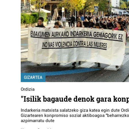
GIZARTEA
Ordizia
"Isilik bagaude denok gara konp
Indarkeria matxista salatzeko giza katea egin dute Ordi
Gizartearen konpromiso sozial aktiboagoa "beharrezko
azpimarratu dute