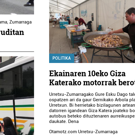
ama
,
Zumarraga
iruditan
POLITIKA
Ekainaren 10eko Giza
Katerako motorrak bero
Urretxu-Zumarragako Gure Esku Dago tald
ospatzen ari da gaur Gernikako Arbola pl
Urretxun. Bi herrietako bizilagunen artean
datorren igandean Giza Katera joateko bo
autobus beteko dituztenaren aurreikusp
daukate. Dena
Otamotz.com Urretxu-Zumarraga