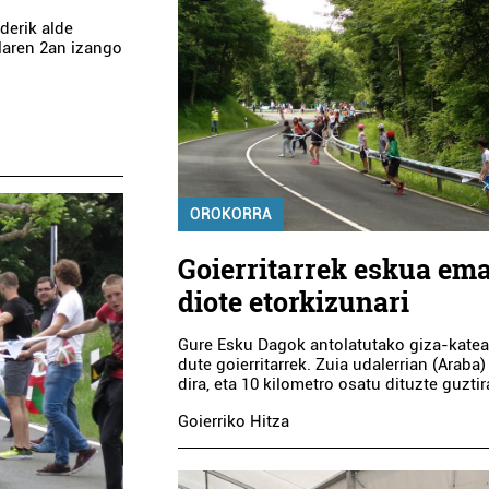
derik alde
ilaren 2an izango
OROKORRA
Goierritarrek eskua em
diote etorkizunari
Gure Esku Dagok antolatutako giza-katea
dute goierritarrek. Zuia udalerrian (Araba
dira, eta 10 kilometro osatu dituzte guztir
Goierriko Hitza