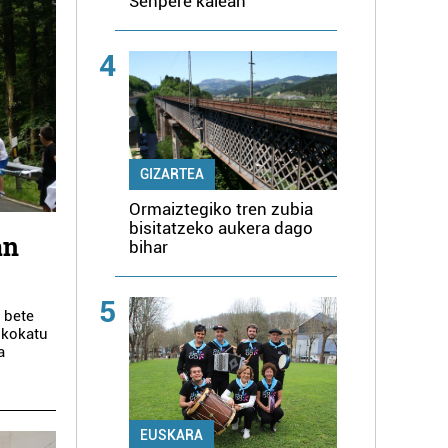
Senpere kalean
4
GIZARTEA
Ormaiztegiko tren zubia
bisitatzeko aukera dago
an
bihar
5
 bete
) kokatu
a
EUSKARA