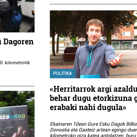
ku Dagoren
0. kilometrotik
POLITIKA
«Herritarrok argi azald
behar dugu etorkizuna 
erabaki nahi dugula»
Ekainaren 10ean Gure Esku Dagok Bilbo
Donostia eta Gasteiz artean egingo due
kilometroko giza katea antolatzen buru 