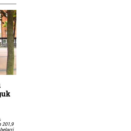
u
guk
,
n 201,9
belarri