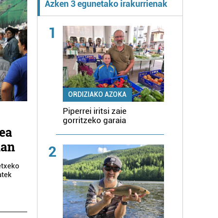
Azken 3 egunetako irakurrienak
1
ORDIZIAKO AZOKA
Piperrei iritsi zaie
gorritzeko garaia
tea
ian
2
etxeko
atek