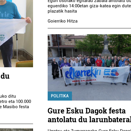
Egun osorako egitarau zabala antolatu du
eguerdiko 14:00etan giza-katea egin dut
plazatik hasita
Goierriko Hitza
 du
POLITIKA
uko ditu
etro eta 100.000
e Masibo festa
Gure Esku Dagok festa
antolatu du larunbater
Urretxu eta Zumarragako Gure Esku Dago