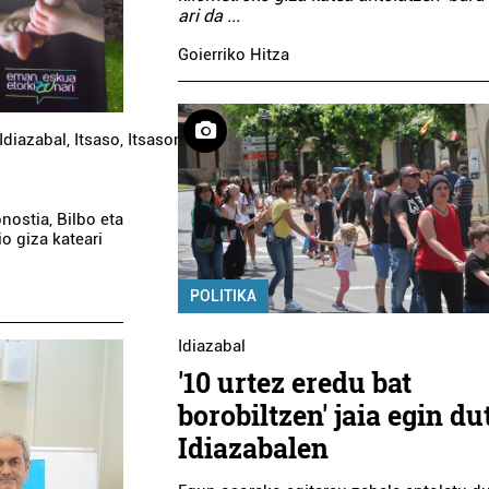
ari da
...
Goierriko Hitza
Idiazabal
,
Itsaso
,
Itsasondo
,
Lazkao
,
Legazpi
,
Legorreta
,
Mutiloa
,
O
nostia, Bilbo eta
io giza kateari
POLITIKA
Idiazabal
'10 urtez eredu bat
borobiltzen' jaia egin du
Idiazabalen