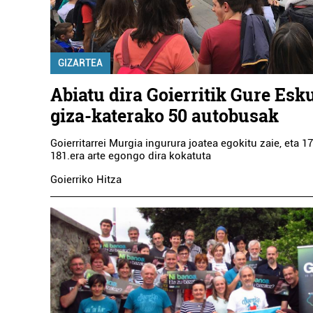
GIZARTEA
Abiatu dira Goierritik Gure Es
giza-katerako 50 autobusak
Goierritarrei Murgia ingurura joatea egokitu zaie, eta 17
181.era arte egongo dira kokatuta
Goierriko Hitza