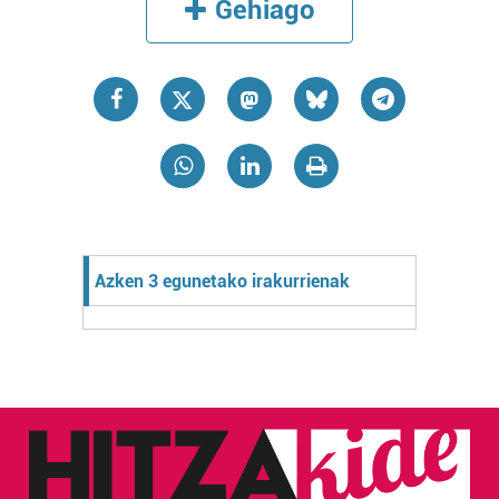
Gehiago
Azken 3 egunetako irakurrienak