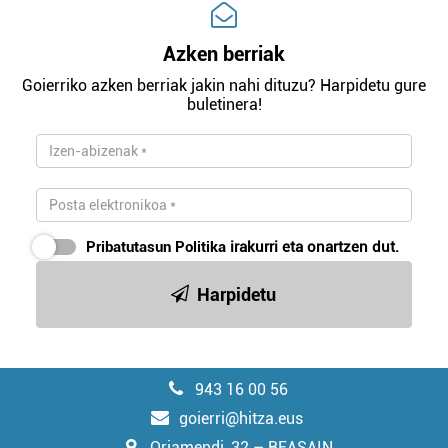
Azken berriak
Goierriko azken berriak jakin nahi dituzu? Harpidetu gure
buletinera!
Pribatutasun Politika
irakurri eta onartzen dut.
Harpidetu
943 16 00 56
goierri@hitza.eus
Oriamendi, 32 – BEASAIN