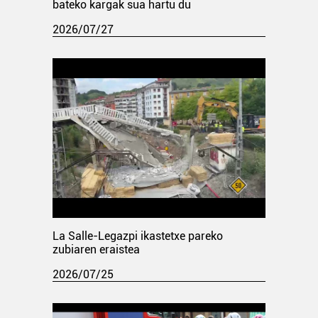
bateko kargak sua hartu du
2026/07/27
La Salle-Legazpi ikastetxe pareko
zubiaren eraistea
2026/07/25