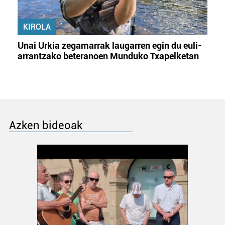
KIROLA
Unai Urkia zegamarrak laugarren egin du euli-
arrantzako beteranoen Munduko Txapelketan
Azken bideoak