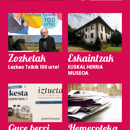
Zozketak
Eskaintzak
Lazkao Txikik 100 urte!
EUSKAL HERRIA
MUSEOA
Gure berri.
Hemeroteka