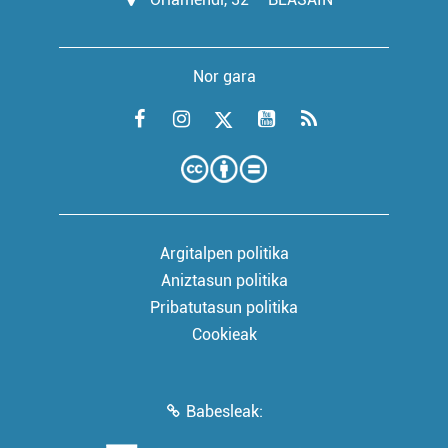
Nor gara
Argitalpen politika
Aniztasun politika
Pribatutasun politika
Cookieak
Babesleak: