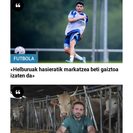
FUTBOLA
«Helburuak hasieratik markatzea beti gaiztoa
izaten da»