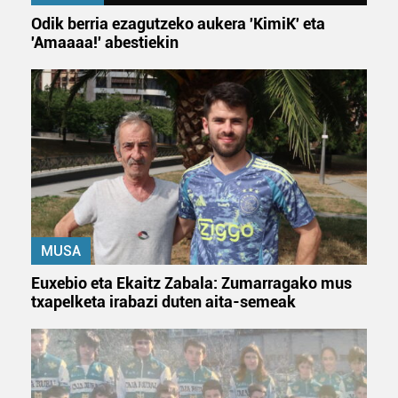
Odik berria ezagutzeko aukera 'KimiK' eta
'Amaaaa!' abestiekin
MUSA
Euxebio eta Ekaitz Zabala: Zumarragako mus
txapelketa irabazi duten aita-semeak