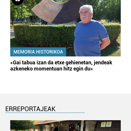
MEMORIA HISTORIKOA
«Gai tabua izan da etxe gehienetan, jendeak
azkeneko momentuan hitz egin du»
ERREPORTAJEAK