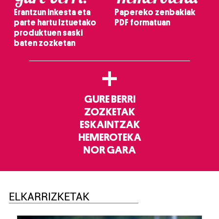
Erantzun inkesta eta
Papereko zenbakiak
parte hartu Iztuetako
PDF formatuan
produktuen saski
baten zozketan
+
GURE BERRI
ZOZKETAK
ESKAINTZAK
HEMEROTEKA
NOR GARA
ELKARRIZKETAK