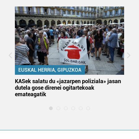
EUSKAL HERRIA, GIPUZKOA
KASek salatu du «jazarpen poliziala» jasan
Pa
dutela gose direnei ogitartekoak
da
emateagatik
«s