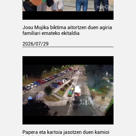
Josu Mujika biktima aitortzen duen agiria
familiari emateko ekitaldia
2026/07/29
Papera eta kartoia jasotzen duen kamioi