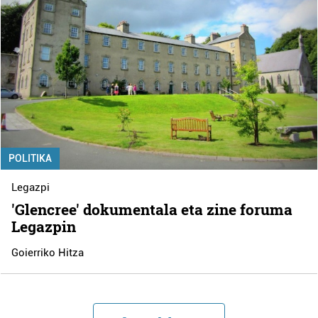
POLITIKA
Legazpi
'Glencree' dokumentala eta zine foruma
Legazpin
Goierriko Hitza