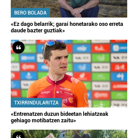
BERO BOLADA
«Ez dago belarrik; garai honetarako oso erreta
daude bazter guztiak»
TXIRRINDULARITZA
«Entrenatzen duzun bideetan lehiatzeak
gehiago motibatzen zaitu»