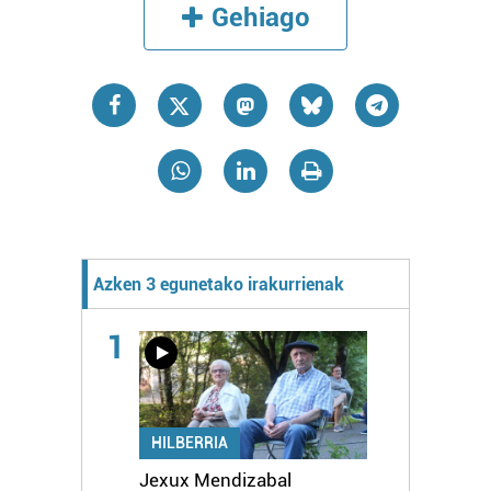
Gehiago
Azken 3 egunetako irakurrienak
1
HILBERRIA
Jexux Mendizabal