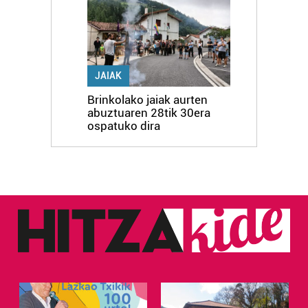
JAIAK
Brinkolako jaiak aurten
abuztuaren 28tik 30era
ospatuko dira