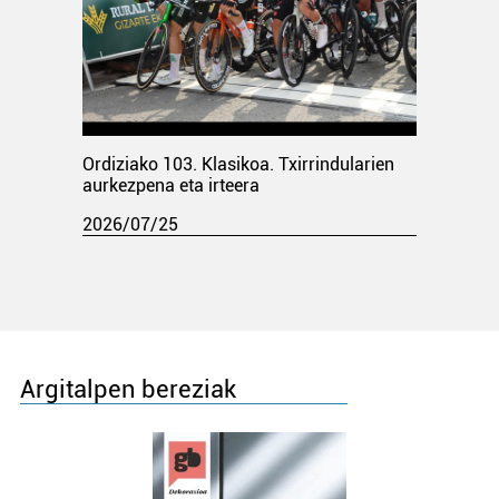
Ordiziako 103. Klasikoa. Txirrindularien
aurkezpena eta irteera
2026/07/25
Argitalpen bereziak