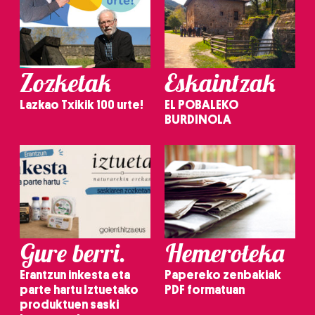
Zozketak
Eskaintzak
Lazkao Txikik 100 urte!
EL POBALEKO
BURDINOLA
Gure berri.
Hemeroteka
Erantzun inkesta eta
Papereko zenbakiak
parte hartu Iztuetako
PDF formatuan
produktuen saski