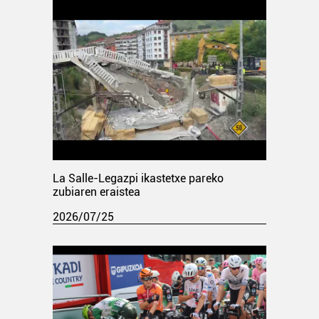
La Salle-Legazpi ikastetxe pareko
zubiaren eraistea
2026/07/25