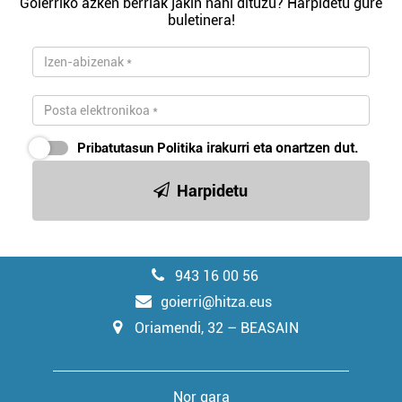
Goierriko azken berriak jakin nahi dituzu? Harpidetu gure
buletinera!
Pribatutasun Politika
irakurri eta onartzen dut.
Harpidetu
943 16 00 56
goierri@hitza.eus
Oriamendi, 32 – BEASAIN
Nor gara