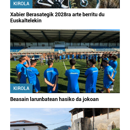
KIROLA
irakurri
Xabier Berasategik 2028ra arte berritu du
Euskaltelekin
KIROLA
Beasain larunbatean hasiko da jokoan