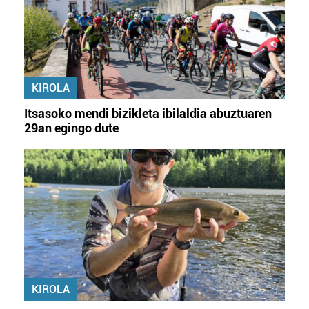
KIROLA
Itsasoko mendi bizikleta ibilaldia abuztuaren
29an egingo dute
KIROLA