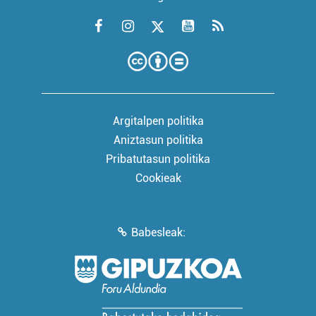
Argitalpen politika
Aniztasun politika
Pribatutasun politika
Cookieak
Babesleak: