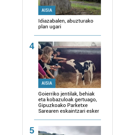
AISIA
Idiazabalen, abuzturako
plan ugari
4
AISIA
Goierriko jentilak, behiak
eta kobazuloak gertuago,
Gipuzkoako Parketxe
Sarearen eskaintzari esker
5