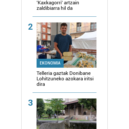
'Kaxkagorri' artzain
zaldibiarra hil da
2
EKONOMIA
Telleria gaztak Donibane
Lohitzuneko azokara iritsi
dira
3