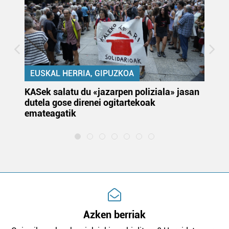
EUSKAL HERRIA, GIPUZKOA
KASek salatu du «jazarpen poliziala» jasan
Pa
dutela gose direnei ogitartekoak
da
emateagatik
«s
Azken berriak