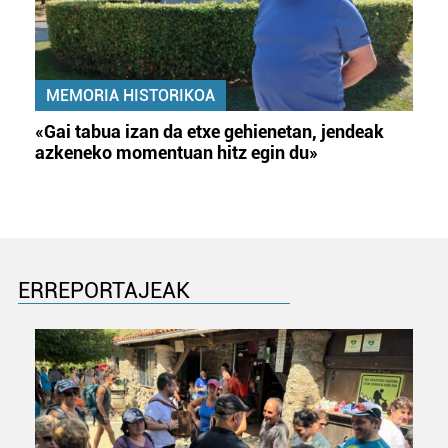
MEMORIA HISTORIKOA
«Gai tabua izan da etxe gehienetan, jendeak
azkeneko momentuan hitz egin du»
ERREPORTAJEAK