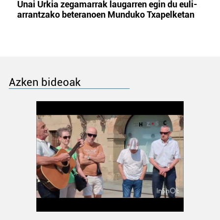
Unai Urkia zegamarrak laugarren egin du euli-
arrantzako beteranoen Munduko Txapelketan
Azken bideoak