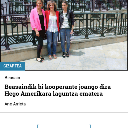
GIZARTEA
Beasain
Beasaindik bi kooperante joango dira
Hego Amerikara laguntza ematera
Ane Arrieta