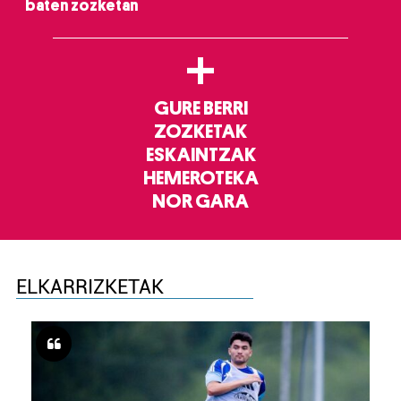
baten zozketan
+
GURE BERRI
ZOZKETAK
ESKAINTZAK
HEMEROTEKA
NOR GARA
ELKARRIZKETAK