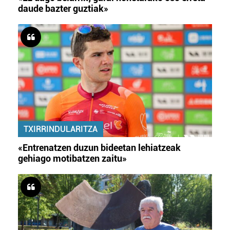
daude bazter guztiak»
TXIRRINDULARITZA
«Entrenatzen duzun bideetan lehiatzeak
gehiago motibatzen zaitu»