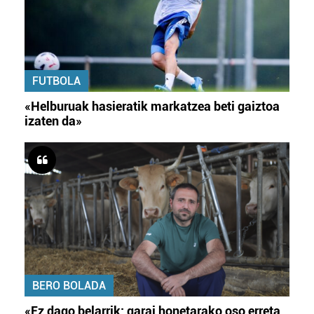
FUTBOLA
«Helburuak hasieratik markatzea beti gaiztoa
izaten da»
BERO BOLADA
«Ez dago belarrik; garai honetarako oso erreta