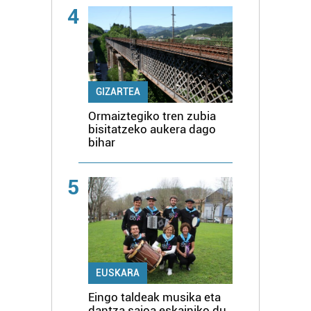
4
GIZARTEA
Ormaiztegiko tren zubia
bisitatzeko aukera dago
bihar
5
EUSKARA
Eingo taldeak musika eta
dantza saioa eskainiko du