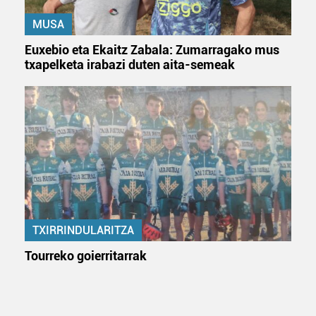
MUSA
Euxebio eta Ekaitz Zabala: Zumarragako mus
txapelketa irabazi duten aita-semeak
TXIRRINDULARITZA
Tourreko goierritarrak