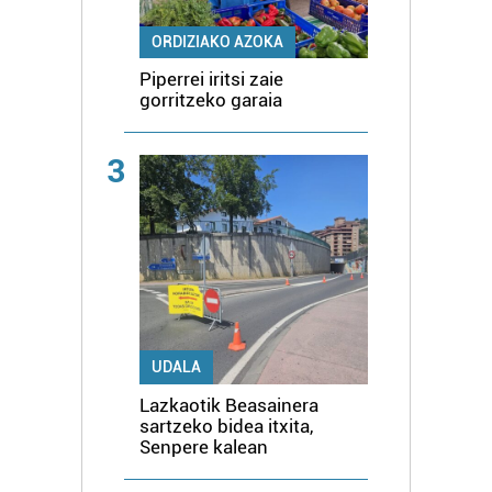
ORDIZIAKO AZOKA
Piperrei iritsi zaie
gorritzeko garaia
3
UDALA
Lazkaotik Beasainera
sartzeko bidea itxita,
Senpere kalean