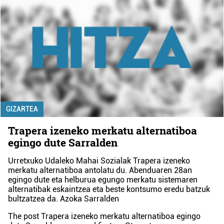
GIZARTEA
Trapera izeneko merkatu alternatiboa
egingo dute Sarralden
Urretxuko Udaleko Mahai Sozialak Trapera izeneko
merkatu alternatiboa antolatu du. Abenduaren 28an
egingo dute eta helburua egungo merkatu sistemaren
alternatibak eskaintzea eta beste kontsumo eredu batzuk
bultzatzea da. Azoka Sarralden
The post
Trapera izeneko merkatu alternatiboa egingo