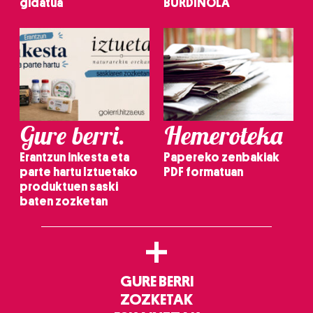
gidatua
BURDINOLA
Gure berri.
Hemeroteka
Erantzun inkesta eta
Papereko zenbakiak
parte hartu Iztuetako
PDF formatuan
produktuen saski
baten zozketan
+
GURE BERRI
ZOZKETAK