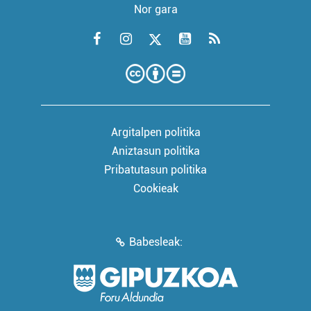
Nor gara
Argitalpen politika
Aniztasun politika
Pribatutasun politika
Cookieak
Babesleak: