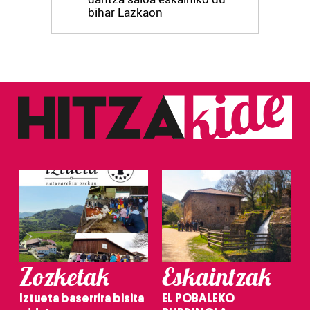
bihar Lazkaon
Zozketak
Eskaintzak
Iztueta baserrira bisita
EL POBALEKO