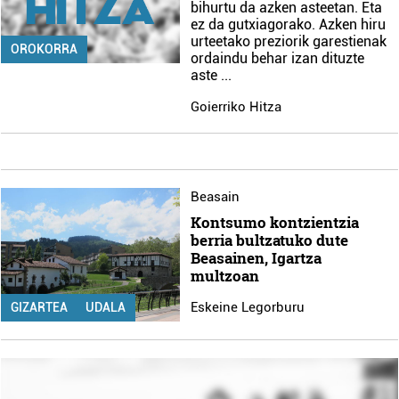
bihurtu da azken asteetan. Eta
ez da gutxiagorako. Azken hiru
urteetako preziorik garestienak
OROKORRA
ordaindu behar izan dituzte
aste
...
Goierriko Hitza
Beasain
Kontsumo kontzientzia
berria bultzatuko dute
Beasainen, Igartza
multzoan
Eskeine Legorburu
GIZARTEA
UDALA