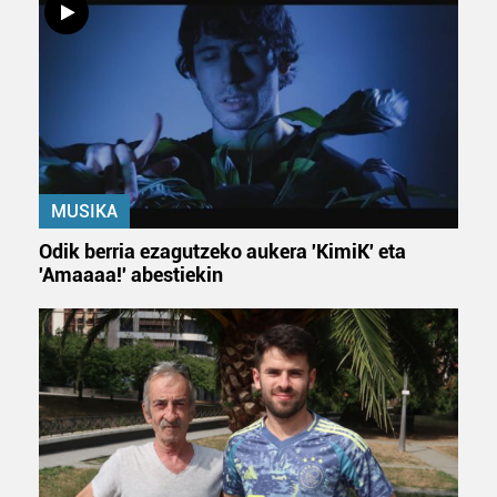
MUSIKA
Odik berria ezagutzeko aukera 'KimiK' eta
'Amaaaa!' abestiekin