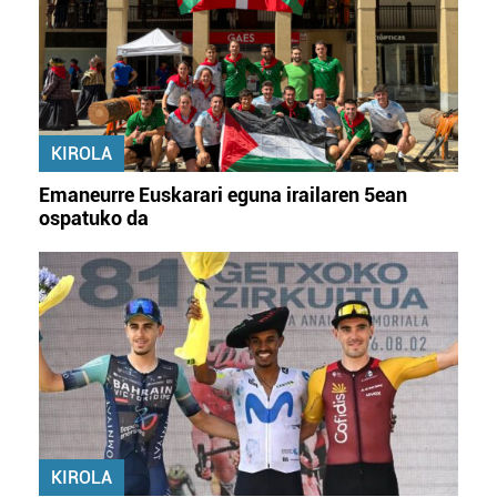
KIROLA
Emaneurre Euskarari eguna irailaren 5ean
ospatuko da
KIROLA