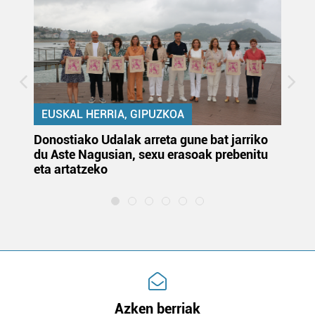
EUSKAL HERRIA, GIPUZKOA
Donostiako Udalak arreta gune bat jarriko
Ur
du Aste Nagusian, sexu erasoak prebenitu
es
eta artatzeko
lu
Azken berriak