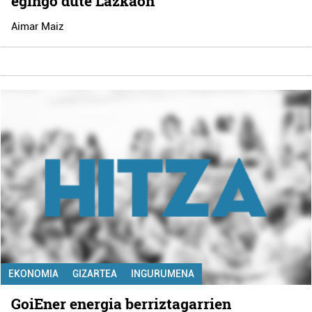
egingo dute Lazkaon
Aimar Maiz
EKONOMIA
GIZARTEA
INGURUMENA
GoiEner energia berriztagarrien