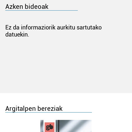
Azken bideoak
Ez da informaziorik aurkitu sartutako
datuekin.
Argitalpen bereziak