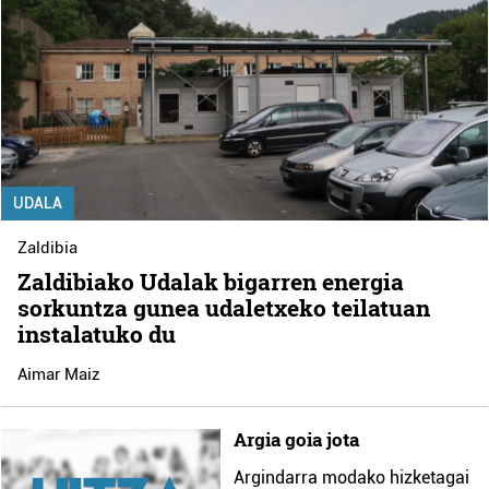
UDALA
Zaldibia
Zaldibiako Udalak bigarren energia
sorkuntza gunea udaletxeko teilatuan
instalatuko du
Aimar Maiz
Argia goia jota
Argindarra modako hizketagai