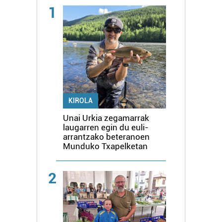
1
KIROLA
Unai Urkia zegamarrak
laugarren egin du euli-
arrantzako beteranoen
Munduko Txapelketan
2