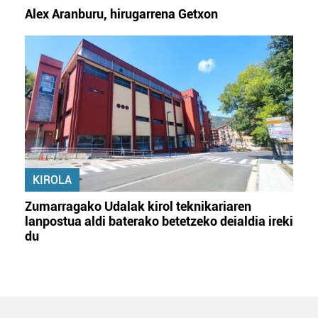
Alex Aranburu, hirugarrena Getxon
KIROLA
Zumarragako Udalak kirol teknikariaren
lanpostua aldi baterako betetzeko deialdia ireki
du