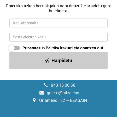
Goierriko azken berriak jakin nahi dituzu? Harpidetu gure
buletinera!
Pribatutasun Politika
irakurri eta onartzen dut.
Harpidetu
943 16 00 56
goierri@hitza.eus
Oriamendi, 32 – BEASAIN