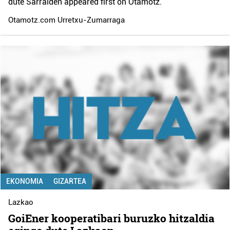
dute Sarralden
appeared first on
Otamotz
.
Otamotz.com Urretxu-Zumarraga
EKONOMIA
GIZARTEA
Lazkao
GoiEner kooperatibari buruzko hitzaldia