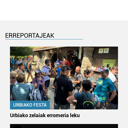
erabiltzeko baimen esplizitua ematen diguzu.
Gehiago
irakurri
ERREPORTAJEAK
URBIAKO FESTA
Urbiako zelaiak erromeria leku