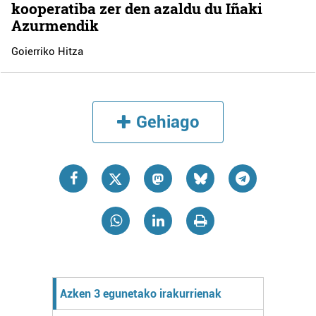
kooperatiba zer den azaldu du Iñaki
Azurmendik
Goierriko Hitza
Gehiago
Azken 3 egunetako irakurrienak