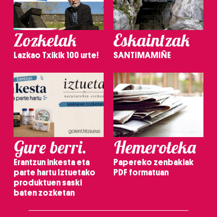
Zozketak
Eskaintzak
Lazkao Txikik 100 urte!
SANTIMAMIÑE
Gure berri.
Hemeroteka
Erantzun inkesta eta
Papereko zenbakiak
parte hartu Iztuetako
PDF formatuan
produktuen saski
baten zozketan