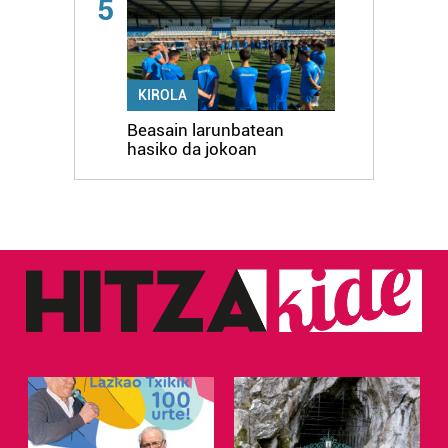
5
KIROLA
Beasain larunbatean
hasiko da jokoan