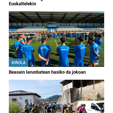
Euskaltelekin
KIROLA
Beasain larunbatean hasiko da jokoan