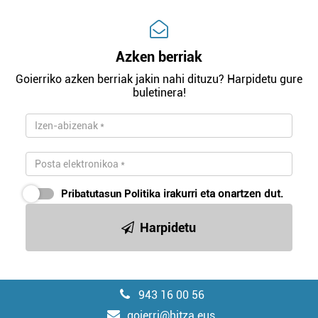
Azken berriak
Goierriko azken berriak jakin nahi dituzu? Harpidetu gure
buletinera!
Pribatutasun Politika
irakurri eta onartzen dut.
Harpidetu
943 16 00 56
goierri@hitza.eus