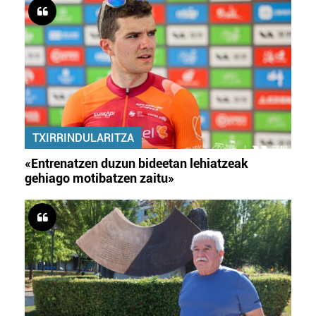
TXIRRINDULARITZA
«Entrenatzen duzun bideetan lehiatzeak
gehiago motibatzen zaitu»