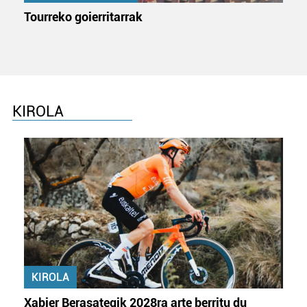
Tourreko goierritarrak
KIROLA
KIROLA
Xabier Berasategik 2028ra arte berritu du