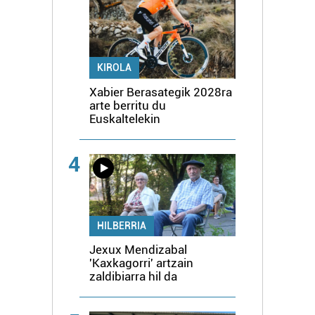
KIROLA
Xabier Berasategik 2028ra
arte berritu du
Euskaltelekin
4
HILBERRIA
Jexux Mendizabal
'Kaxkagorri' artzain
zaldibiarra hil da