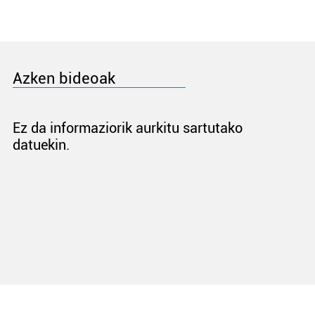
Azken bideoak
Ez da informaziorik aurkitu sartutako
datuekin.