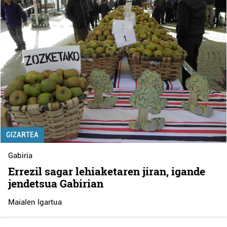
GIZARTEA
Gabiria
Errezil sagar lehiaketaren jiran, igande
jendetsua Gabirian
Maialen Igartua