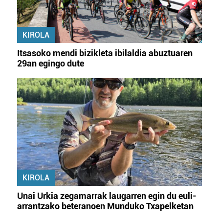
KIROLA
Itsasoko mendi bizikleta ibilaldia abuztuaren
29an egingo dute
KIROLA
Unai Urkia zegamarrak laugarren egin du euli-
arrantzako beteranoen Munduko Txapelketan