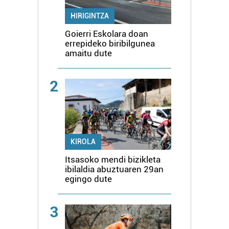
HIRIGINTZA
Goierri Eskolara doan
errepideko biribilgunea
amaitu dute
2
KIROLA
Itsasoko mendi bizikleta
ibilaldia abuztuaren 29an
egingo dute
3