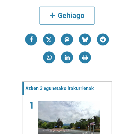
Gehiago
Azken 3 egunetako irakurrienak
1