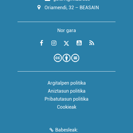
Oriamendi, 32 – BEASAIN
Nor gara
Argitalpen politika
Aniztasun politika
Pribatutasun politika
Cookieak
Babesleak: