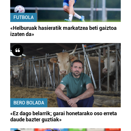
FUTBOLA
«Helburuak hasieratik markatzea beti gaiztoa
izaten da»
BERO BOLADA
«Ez dago belarrik; garai honetarako oso erreta
daude bazter guztiak»