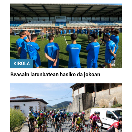
KIROLA
Beasain larunbatean hasiko da jokoan