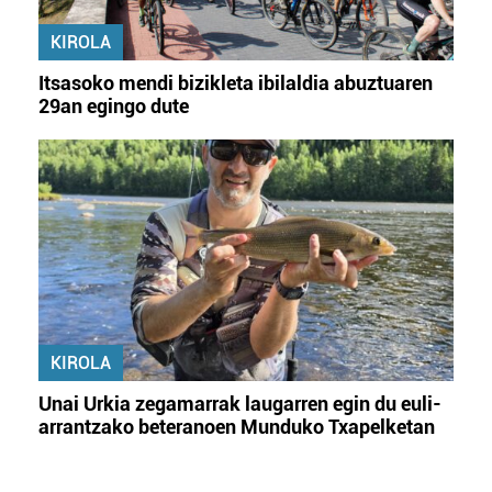
KIROLA
Itsasoko mendi bizikleta ibilaldia abuztuaren
29an egingo dute
KIROLA
Unai Urkia zegamarrak laugarren egin du euli-
arrantzako beteranoen Munduko Txapelketan