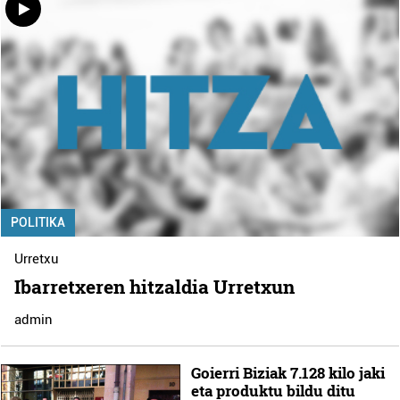
POLITIKA
Urretxu
Ibarretxeren hitzaldia Urretxun
admin
Goierri Biziak 7.128 kilo jaki
eta produktu bildu ditu