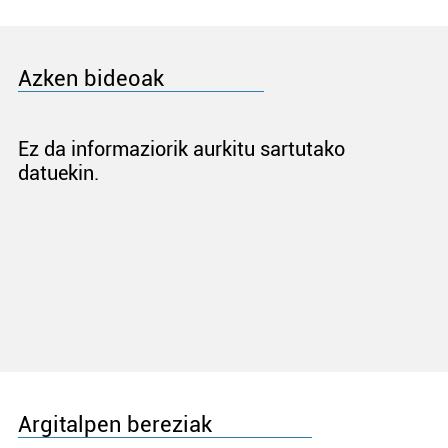
Azken bideoak
Ez da informaziorik aurkitu sartutako
datuekin.
Argitalpen bereziak