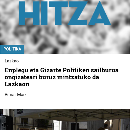
POLITIKA
Lazkao
Enplegu eta Gizarte Politiken sailburua
ongizateari buruz mintzatuko da
Lazkaon
Aimar Maiz