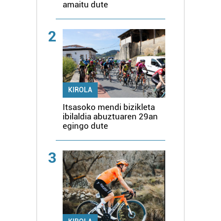
amaitu dute
2
KIROLA
Itsasoko mendi bizikleta
ibilaldia abuztuaren 29an
egingo dute
3