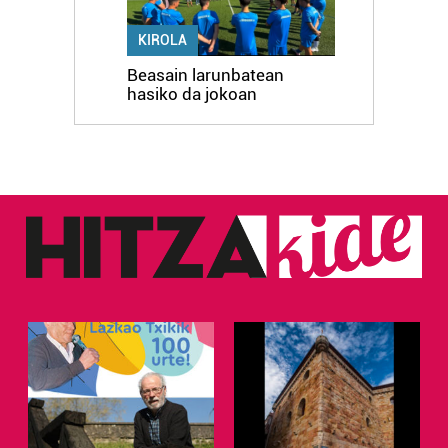
KIROLA
Beasain larunbatean
hasiko da jokoan