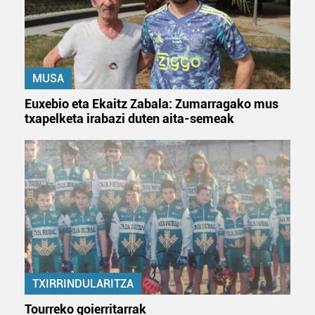
MUSA
Euxebio eta Ekaitz Zabala: Zumarragako mus
txapelketa irabazi duten aita-semeak
TXIRRINDULARITZA
Tourreko goierritarrak