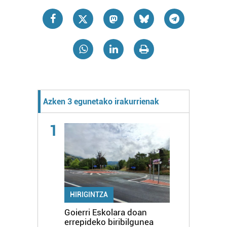
Azken 3 egunetako irakurrienak
1
HIRIGINTZA
Goierri Eskolara doan
errepideko biribilgunea