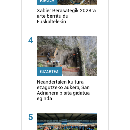
KIROLA
Xabier Berasategik 2028ra
arte berritu du
Euskaltelekin
4
GIZARTEA
Neandertalen kultura
ezagutzeko aukera, San
Adrianera bisita gidatua
eginda
5