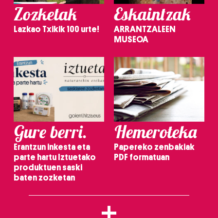
Zozketak
Eskaintzak
Lazkao Txikik 100 urte!
ARRANTZALEEN
MUSEOA
Gure berri.
Hemeroteka
Erantzun inkesta eta
Papereko zenbakiak
parte hartu Iztuetako
PDF formatuan
produktuen saski
baten zozketan
+