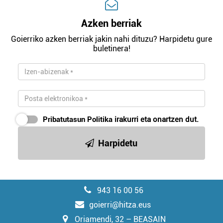
Azken berriak
Goierriko azken berriak jakin nahi dituzu? Harpidetu gure
buletinera!
Pribatutasun Politika
irakurri eta onartzen dut.
Harpidetu
943 16 00 56
goierri@hitza.eus
Oriamendi, 32 – BEASAIN