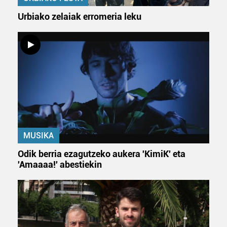
Urbiako zelaiak erromeria leku
MUSIKA
Odik berria ezagutzeko aukera 'KimiK' eta
'Amaaaa!' abestiekin