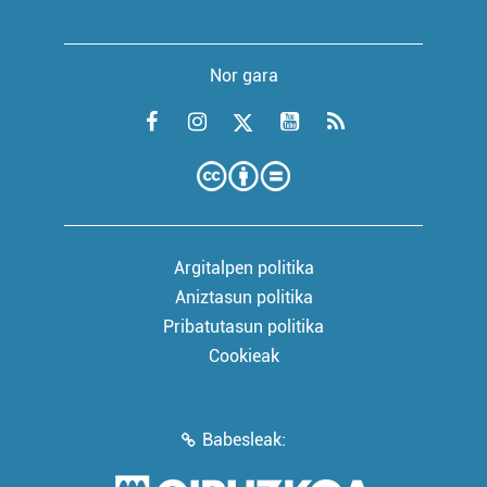
Nor gara
Argitalpen politika
Aniztasun politika
Pribatutasun politika
Cookieak
Babesleak: