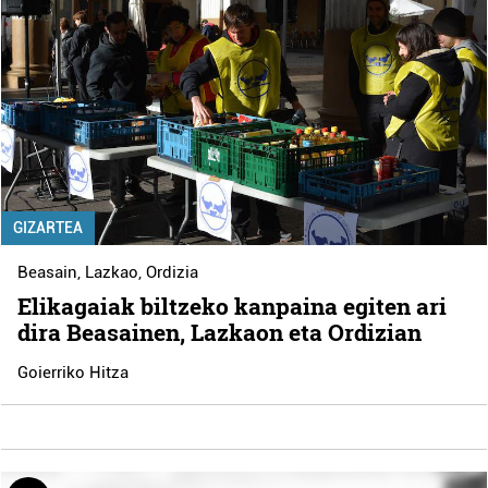
GIZARTEA
Beasain
,
Lazkao
,
Ordizia
Elikagaiak biltzeko kanpaina egiten ari
dira Beasainen, Lazkaon eta Ordizian
Goierriko Hitza