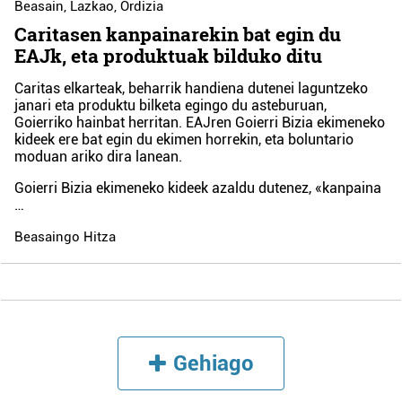
Beasain
,
Lazkao
,
Ordizia
Caritasen kanpainarekin bat egin du
EAJk, eta produktuak bilduko ditu
Caritas elkarteak, beharrik handiena dutenei laguntzeko
janari eta produktu bilketa egingo du asteburuan,
Goierriko hainbat herritan. EAJren Goierri Bizia ekimeneko
kideek ere bat egin du ekimen horrekin, eta boluntario
moduan ariko dira lanean.
Goierri Bizia ekimeneko kideek azaldu dutenez, «kanpaina
…
Beasaingo Hitza
Gehiago