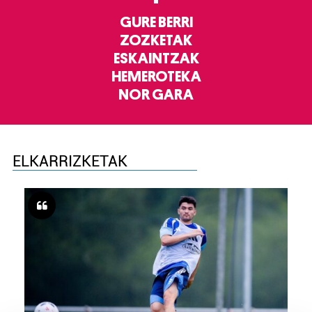
GURE BERRI
ZOZKETAK
ESKAINTZAK
HEMEROTEKA
NOR GARA
ELKARRIZKETAK