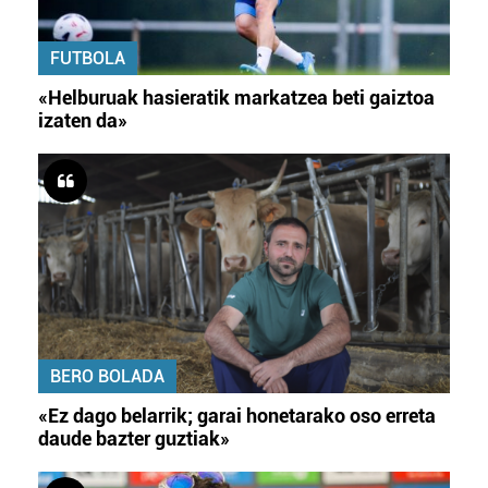
FUTBOLA
«Helburuak hasieratik markatzea beti gaiztoa
izaten da»
BERO BOLADA
«Ez dago belarrik; garai honetarako oso erreta
daude bazter guztiak»