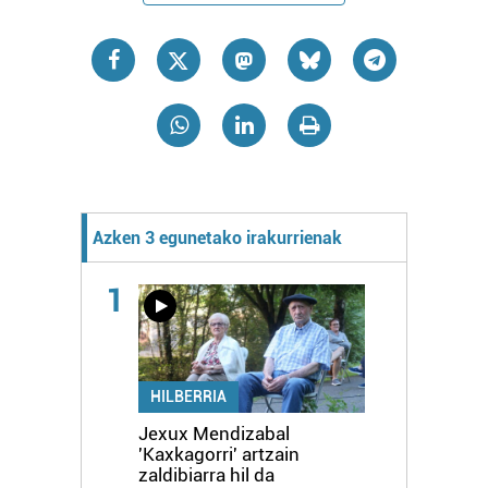
Azken 3 egunetako irakurrienak
1
HILBERRIA
Jexux Mendizabal
'Kaxkagorri' artzain
zaldibiarra hil da