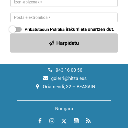
Pribatutasun Politika
irakurri eta onartzen dut.
Harpidetu
943 16 00 56
goierri@hitza.eus
Oriamendi, 32 – BEASAIN
Nor gara