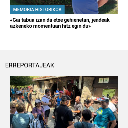
MEMORIA HISTORIKOA
«Gai tabua izan da etxe gehienetan, jendeak
azkeneko momentuan hitz egin du»
ERREPORTAJEAK