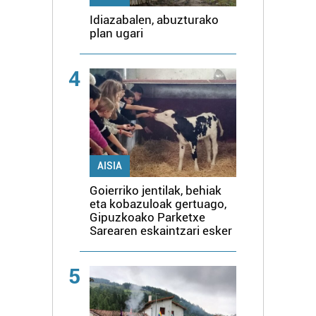
Idiazabalen, abuzturako
plan ugari
4
AISIA
Goierriko jentilak, behiak
eta kobazuloak gertuago,
Gipuzkoako Parketxe
Sarearen eskaintzari esker
5