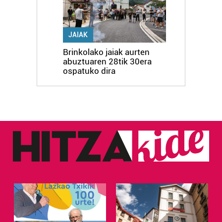
JAIAK
Brinkolako jaiak aurten
abuztuaren 28tik 30era
ospatuko dira