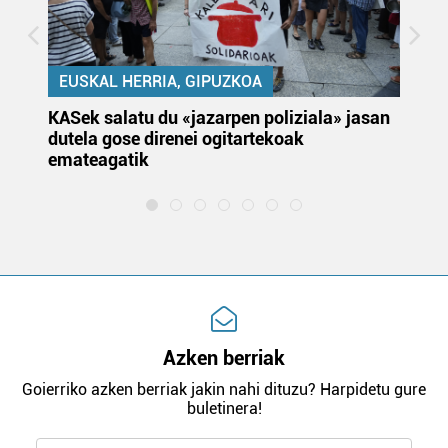
EUSKAL HERRIA, GIPUZKOA
KASek salatu du «jazarpen poliziala» jasan
Pa
dutela gose direnei ogitartekoak
da
emateagatik
«s
Azken berriak
Goierriko azken berriak jakin nahi dituzu? Harpidetu gure
buletinera!