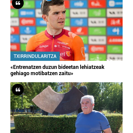
TXIRRINDULARITZA
«Entrenatzen duzun bideetan lehiatzeak
gehiago motibatzen zaitu»