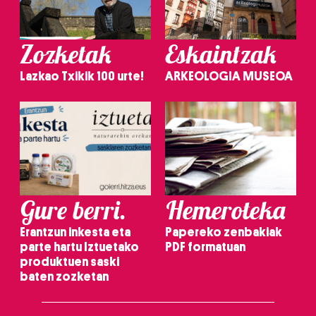
Zozketak
Eskaintzak
Lazkao Txikik 100 urte!
ARKEOLOGIA MUSEOA
Gure berri.
Hemeroteka
Erantzun inkesta eta
Papereko zenbakiak
parte hartu Iztuetako
PDF formatuan
produktuen saski
baten zozketan