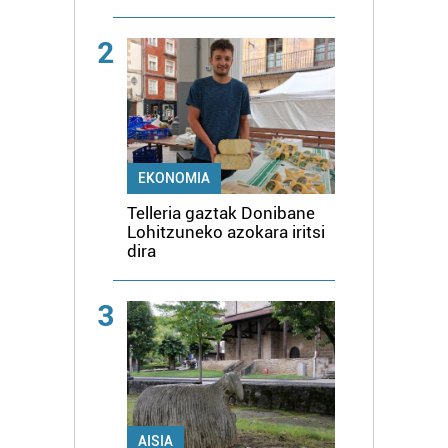
2
EKONOMIA
Telleria gaztak Donibane
Lohitzuneko azokara iritsi
dira
3
AISIA