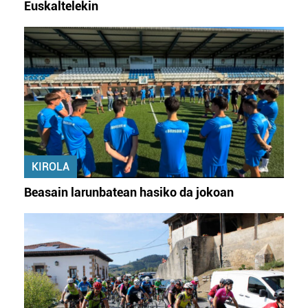
Euskaltelekin
KIROLA
Beasain larunbatean hasiko da jokoan