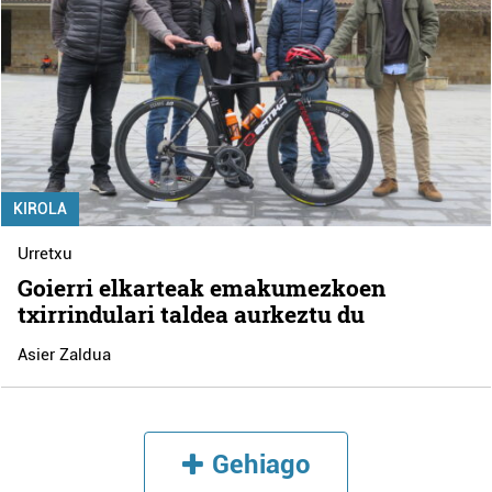
KIROLA
Urretxu
Goierri elkarteak emakumezkoen
txirrindulari taldea aurkeztu du
Asier Zaldua
Gehiago