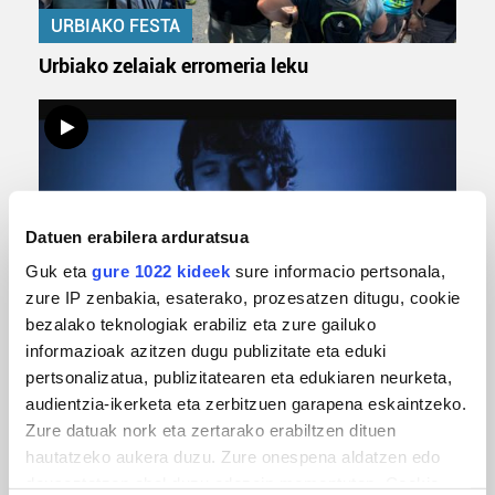
URBIAKO FESTA
Urbiako zelaiak erromeria leku
Datuen erabilera arduratsua
Guk eta
gure 1022 kideek
sure informacio pertsonala,
zure IP zenbakia, esaterako, prozesatzen ditugu, cookie
bezalako teknologiak erabiliz eta zure gailuko
MUSIKA
informazioak azitzen dugu publizitate eta eduki
Odik berria ezagutzeko aukera 'KimiK' eta
pertsonalizatua, publizitatearen eta edukiaren neurketa,
'Amaaaa!' abestiekin
audientzia-ikerketa eta zerbitzuen garapena eskaintzeko.
Zure datuak nork eta zertarako erabiltzen dituen
hautatzeko aukera duzu. Zure onespena aldatzen edo
deuseztatzen ahal duzu edozein momentutan, Cookie