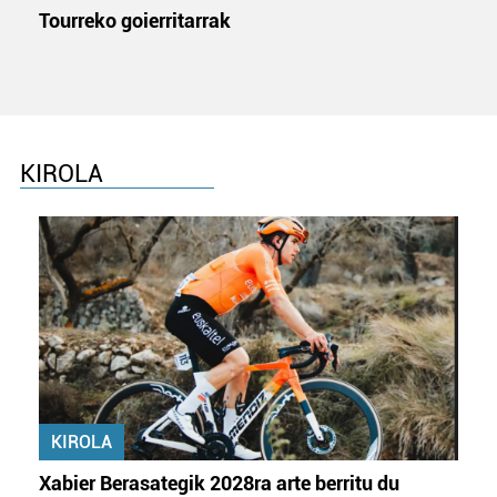
Tourreko goierritarrak
Bazkide batzuek ez dizute baimenik eskatzen, eta beren
interes komertzial legitimoetan babesten dira. Ikusi gure
bazkideen zerrenda, beren ustez zein helburutarako
duten interes legitimoa eta horren aurka nola egin
dezakezun ikusteko.
KIROLA
Lortu zure datu pertsonalak prozesatzeko moduari
buruzko informazio gehiago eta ezarri zure lehentasunak
datuen atalean. Edozein unetan alda edo ken dezakezu
zure baimena Cookieen adierazpenean.
Webgune honek cookie propioak eta hirugarrenen cookie-
fitxategiak erabiltzen ditu. Zure esperientzia eta
zerbitzuak hobetzeko asmoz, cookie teknologiaz
baliatzen gara. Ohar hau onartuz gero, teknologia hori
erabiltzeko baimen esplizitua ematen diguzu.
Gehiago
KIROLA
irakurri
Xabier Berasategik 2028ra arte berritu du