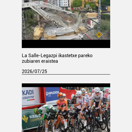
La Salle-Legazpi ikastetxe pareko
zubiaren eraistea
2026/07/25