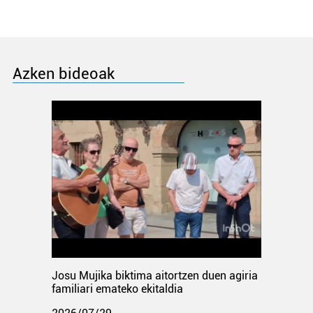
Azken bideoak
Josu Mujika biktima aitortzen duen agiria
familiari emateko ekitaldia