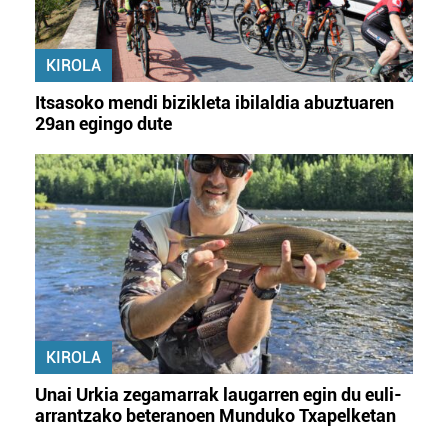
KIROLA
Itsasoko mendi bizikleta ibilaldia abuztuaren
29an egingo dute
KIROLA
Unai Urkia zegamarrak laugarren egin du euli-
arrantzako beteranoen Munduko Txapelketan