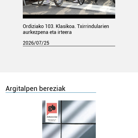
Ordiziako 103. Klasikoa. Txirrindularien
aurkezpena eta irteera
2026/07/25
Argitalpen bereziak