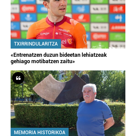
TXIRRINDULARITZA
«Entrenatzen duzun bideetan lehiatzeak
gehiago motibatzen zaitu»
MEMORIA HISTORIKOA