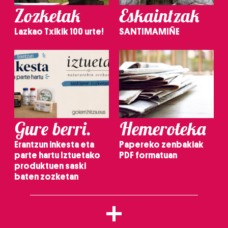
Zozketak
Eskaintzak
Lazkao Txikik 100 urte!
SANTIMAMIÑE
Gure berri.
Hemeroteka
Erantzun inkesta eta
Papereko zenbakiak
parte hartu Iztuetako
PDF formatuan
produktuen saski
baten zozketan
+