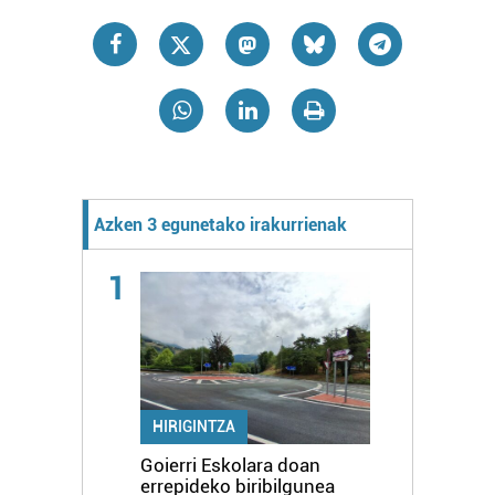
Azken 3 egunetako irakurrienak
1
HIRIGINTZA
Goierri Eskolara doan
errepideko biribilgunea