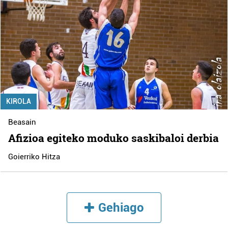
KIROLA
Beasain
Afizioa egiteko moduko saskibaloi derbia
Goierriko Hitza
Gehiago