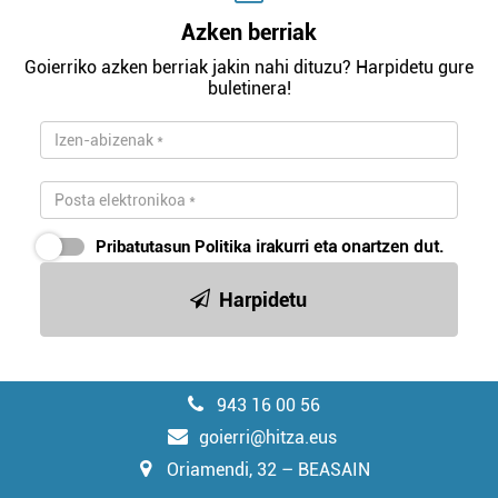
Azken berriak
Goierriko azken berriak jakin nahi dituzu? Harpidetu gure
buletinera!
Pribatutasun Politika
irakurri eta onartzen dut.
Harpidetu
943 16 00 56
goierri@hitza.eus
Oriamendi, 32 – BEASAIN