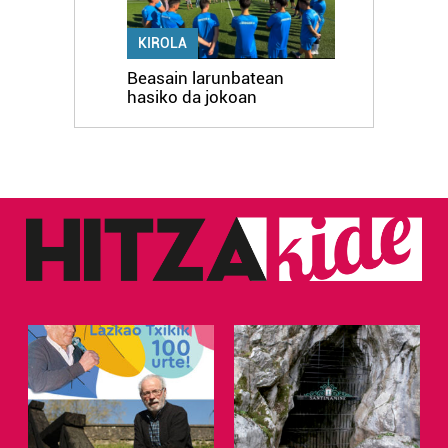
KIROLA
Beasain larunbatean
hasiko da jokoan