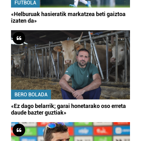
FUTBOLA
«Helburuak hasieratik markatzea beti gaiztoa
izaten da»
BERO BOLADA
«Ez dago belarrik; garai honetarako oso erreta
daude bazter guztiak»