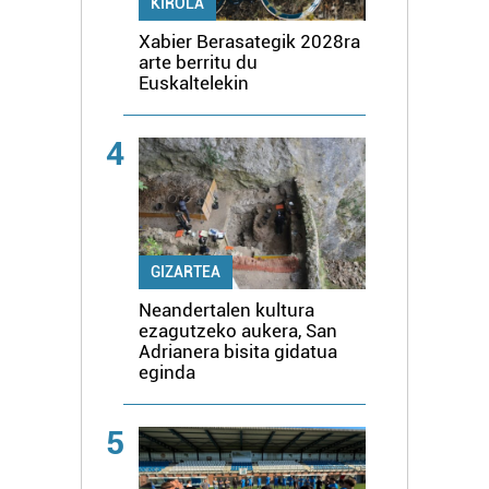
KIROLA
Xabier Berasategik 2028ra
arte berritu du
Euskaltelekin
4
GIZARTEA
Neandertalen kultura
ezagutzeko aukera, San
Adrianera bisita gidatua
eginda
5