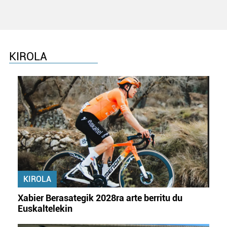
KIROLA
KIROLA
Xabier Berasategik 2028ra arte berritu du
Euskaltelekin