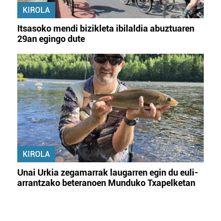
KIROLA
Itsasoko mendi bizikleta ibilaldia abuztuaren
29an egingo dute
KIROLA
Unai Urkia zegamarrak laugarren egin du euli-
arrantzako beteranoen Munduko Txapelketan