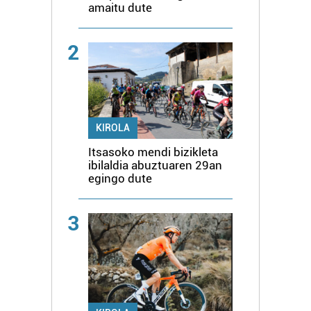
amaitu dute
2
KIROLA
Itsasoko mendi bizikleta
ibilaldia abuztuaren 29an
egingo dute
3