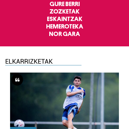
GURE BERRI
ZOZKETAK
ESKAINTZAK
HEMEROTEKA
NOR GARA
ELKARRIZKETAK