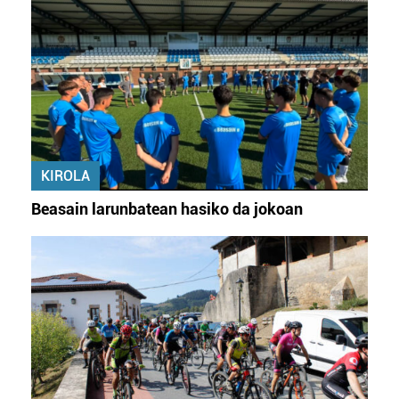
KIROLA
Beasain larunbatean hasiko da jokoan