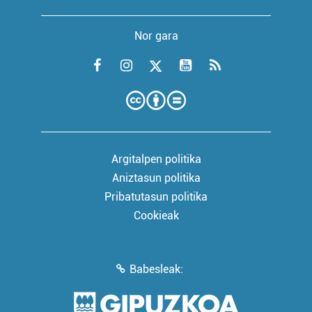
Nor gara
Argitalpen politika
Aniztasun politika
Pribatutasun politika
Cookieak
Babesleak: