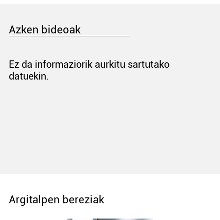
Azken bideoak
Ez da informaziorik aurkitu sartutako
datuekin.
Argitalpen bereziak