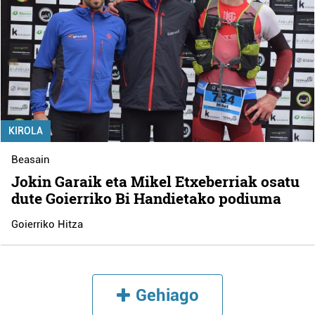
KIROLA
Beasain
Jokin Garaik eta Mikel Etxeberriak osatu
dute Goierriko Bi Handietako podiuma
Goierriko Hitza
Gehiago