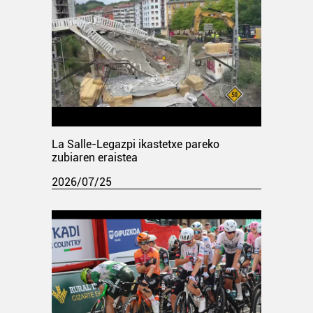
La Salle-Legazpi ikastetxe pareko
zubiaren eraistea
2026/07/25