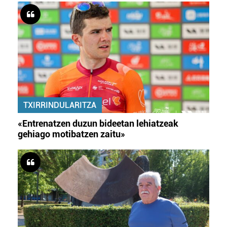
TXIRRINDULARITZA
«Entrenatzen duzun bideetan lehiatzeak
gehiago motibatzen zaitu»