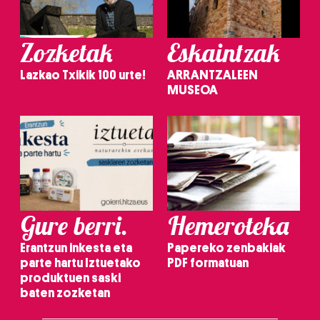
Zozketak
Eskaintzak
Lazkao Txikik 100 urte!
ARRANTZALEEN
MUSEOA
Gure berri.
Hemeroteka
Erantzun inkesta eta
Papereko zenbakiak
parte hartu Iztuetako
PDF formatuan
produktuen saski
baten zozketan