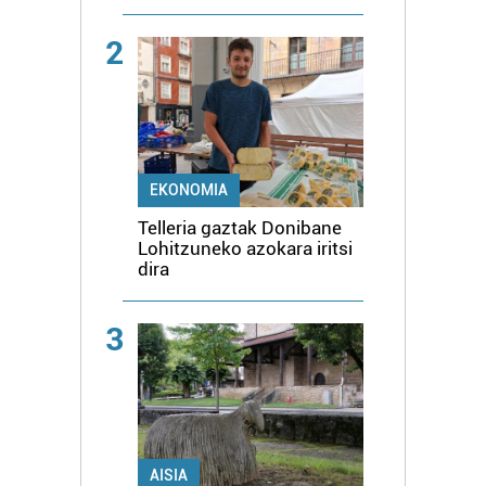
2
EKONOMIA
Telleria gaztak Donibane
Lohitzuneko azokara iritsi
dira
3
AISIA