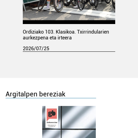
Ordiziako 103. Klasikoa. Txirrindularien
aurkezpena eta irteera
2026/07/25
Argitalpen bereziak