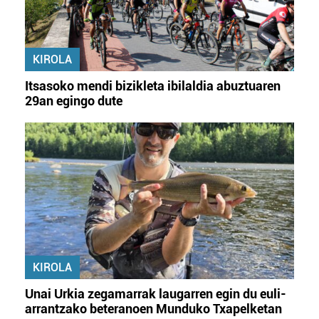
KIROLA
Itsasoko mendi bizikleta ibilaldia abuztuaren
29an egingo dute
KIROLA
Unai Urkia zegamarrak laugarren egin du euli-
arrantzako beteranoen Munduko Txapelketan