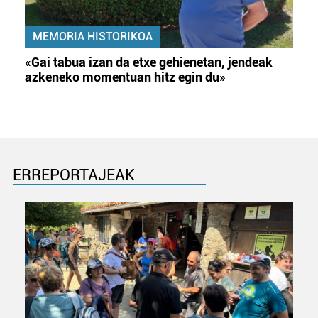
MEMORIA HISTORIKOA
«Gai tabua izan da etxe gehienetan, jendeak
azkeneko momentuan hitz egin du»
ERREPORTAJEAK