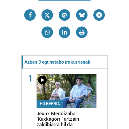
Azken 3 egunetako irakurrienak
1
HILBERRIA
Jexux Mendizabal
'Kaxkagorri' artzain
zaldibiarra hil da