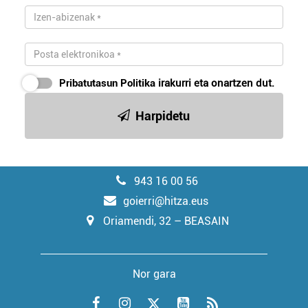
Pribatutasun Politika
irakurri eta onartzen dut.
Harpidetu
943 16 00 56
goierri@hitza.eus
Oriamendi, 32 – BEASAIN
Nor gara