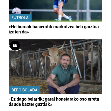
FUTBOLA
«Helburuak hasieratik markatzea beti gaiztoa
izaten da»
BERO BOLADA
«Ez dago belarrik; garai honetarako oso erreta
daude bazter guztiak»