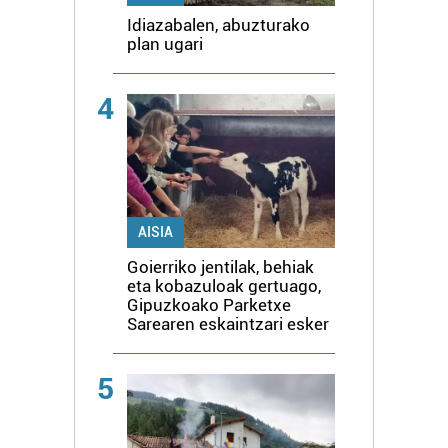
Idiazabalen, abuzturako
plan ugari
4
AISIA
Goierriko jentilak, behiak
eta kobazuloak gertuago,
Gipuzkoako Parketxe
Sarearen eskaintzari esker
5