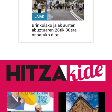
JAIAK
Brinkolako jaiak aurten
abuztuaren 28tik 30era
ospatuko dira