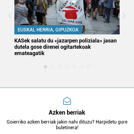
EUSKAL HERRIA, GIPUZKOA
KASek salatu du «jazarpen poliziala» jasan
Pa
dutela gose direnei ogitartekoak
da
emateagatik
«s
Azken berriak
Goierriko azken berriak jakin nahi dituzu? Harpidetu gure
buletinera!