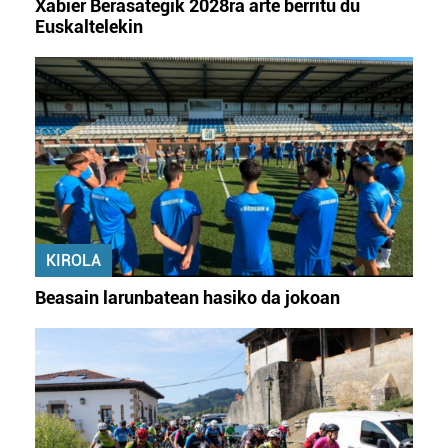
Xabier Berasategik 2028ra arte berritu du
Euskaltelekin
KIROLA
Beasain larunbatean hasiko da jokoan