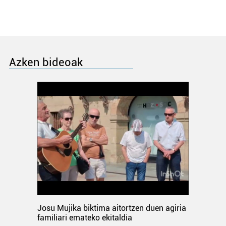
Azken bideoak
Josu Mujika biktima aitortzen duen agiria
familiari emateko ekitaldia