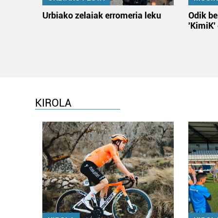
Urbiako zelaiak erromeria leku
Odik be
'KimiK'
KIROLA