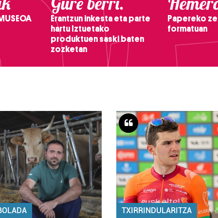
ak
Gure berri.
Hemero
 MUSEOA
Erantzun inkesta eta parte
Papereko ze
hartu Iztuetako
formatuan
produktuen saski baten
zozketan
BOLADA
TXIRRINDULARITZA