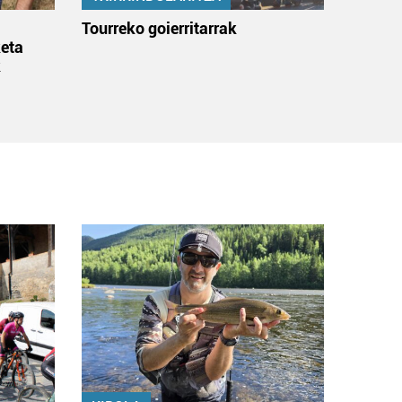
:
Tourreko goierritarrak
eta
k