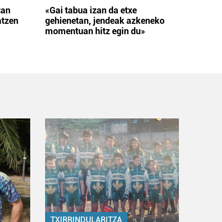
tan
«Gai tabua izan da etxe
atzen
gehienetan, jendeak azkeneko
momentuan hitz egin du»
TXIRRINDULARITZA