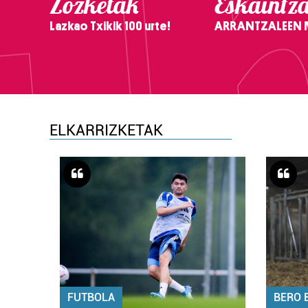
Zozketak
Eskaintz
Lazkao Txikik 100 urte!
ARRANTZALEEN
ELKARRIZKETAK
FUTBOLA
BERO 