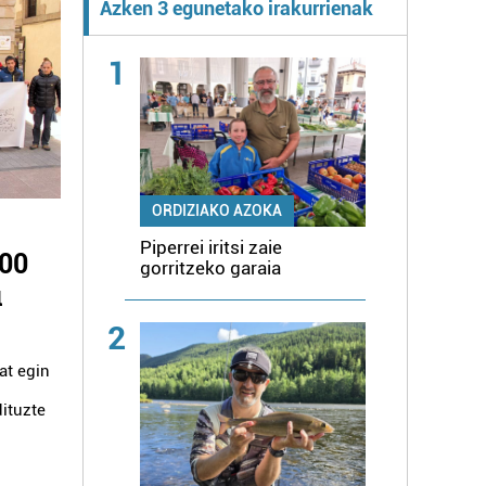
Azken 3 egunetako irakurrienak
1
ORDIZIAKO AZOKA
Piperrei iritsi zaie
000
gorritzeko garaia
u
2
at egin
dituzte