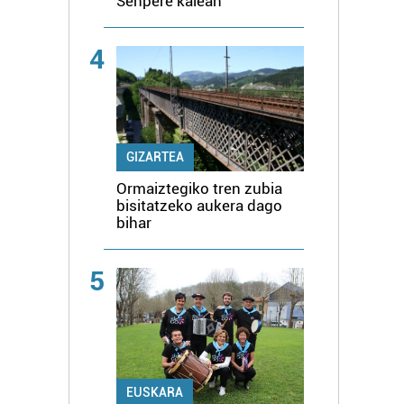
Senpere kalean
4
GIZARTEA
Ormaiztegiko tren zubia
bisitatzeko aukera dago
bihar
5
EUSKARA