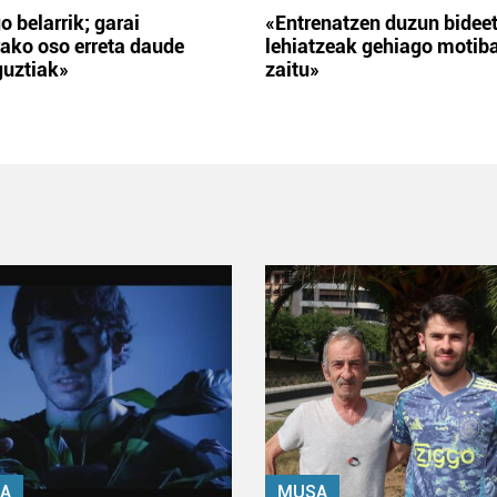
o belarrik; garai
«Entrenatzen duzun bidee
ako oso erreta daude
lehiatzeak gehiago motib
guztiak»
zaitu»
A
MUSA