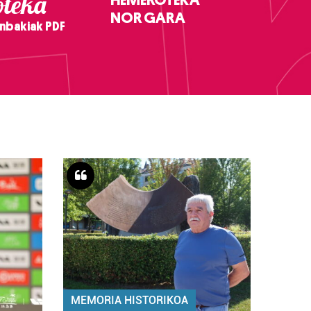
teka
NOR GARA
nbakiak PDF
MEMORIA HISTORIKOA