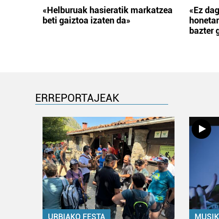
«Helburuak hasieratik markatzea
«Ez dag
beti gaiztoa izaten da»
honetar
bazter 
ERREPORTAJEAK
URBIAKO FESTA
MUSIK