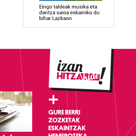
Eingo taldeak musika eta
dantza saioa eskainiko du
bihar Lazkaon
+
GURE BERRI
ZOZKETAK
ESKAINTZAK
HEMEROTEKA