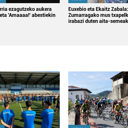
rria ezagutzeko aukera
Euxebio eta Ekaitz Zabala
 eta 'Amaaaa!' abestiekin
Zumarragako mus txapelk
irabazi duten aita-semea