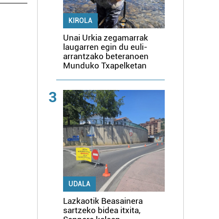
KIROLA
Unai Urkia zegamarrak
laugarren egin du euli-
arrantzako beteranoen
Munduko Txapelketan
3
UDALA
Lazkaotik Beasainera
sartzeko bidea itxita,