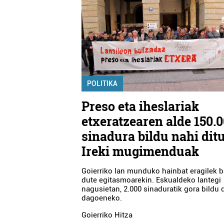
POLITIKA
Preso eta iheslariak
etxeratzearen alde 150.
sinadura bildu nahi dit
Ireki mugimenduak
Goierriko lan munduko hainbat eragilek b
dute egitasmoarekin. Eskualdeko lantegi
nagusietan, 2.000 sinaduratik gora bildu 
dagoeneko.
Goierriko Hitza