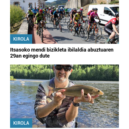
KIROLA
Itsasoko mendi bizikleta ibilaldia abuztuaren
29an egingo dute
KIROLA