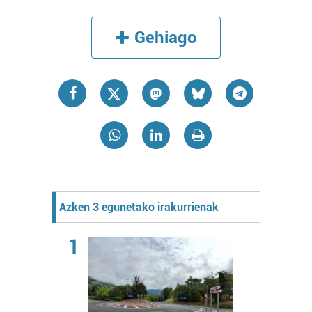
Gehiago
Azken 3 egunetako irakurrienak
1