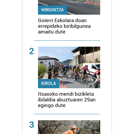
HIRIGINTZA
Goierri Eskolara doan
errepideko biribilgunea
amaitu dute
2
KIROLA
Itsasoko mendi bizikleta
ibilaldia abuztuaren 29an
egingo dute
3