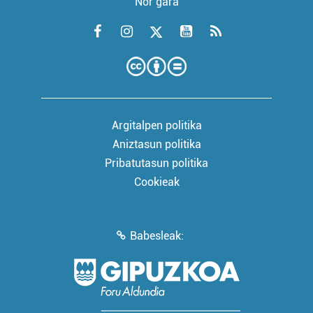
Nor gara
Argitalpen politika
Aniztasun politika
Pribatutasun politika
Cookieak
Babesleak: