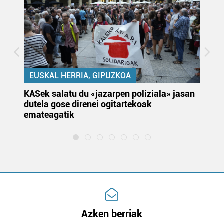
EUSKAL HERRIA, GIPUZKOA
KASek salatu du «jazarpen poliziala» jasan
Pa
dutela gose direnei ogitartekoak
da
emateagatik
«s
Azken berriak