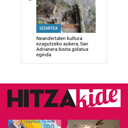
GIZARTEA
Neandertalen kultura
ezagutzeko aukera, San
Adrianera bisita gidatua
eginda