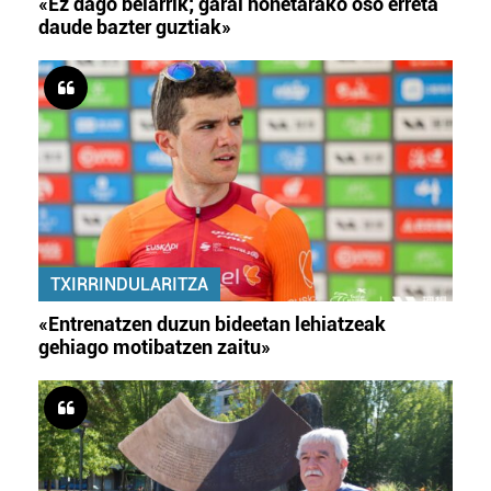
«Ez dago belarrik; garai honetarako oso erreta
daude bazter guztiak»
TXIRRINDULARITZA
«Entrenatzen duzun bideetan lehiatzeak
gehiago motibatzen zaitu»