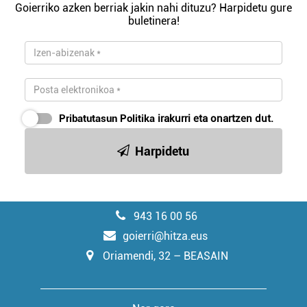
Goierriko azken berriak jakin nahi dituzu? Harpidetu gure
buletinera!
Pribatutasun Politika
irakurri eta onartzen dut.
Harpidetu
943 16 00 56
goierri@hitza.eus
Oriamendi, 32 – BEASAIN