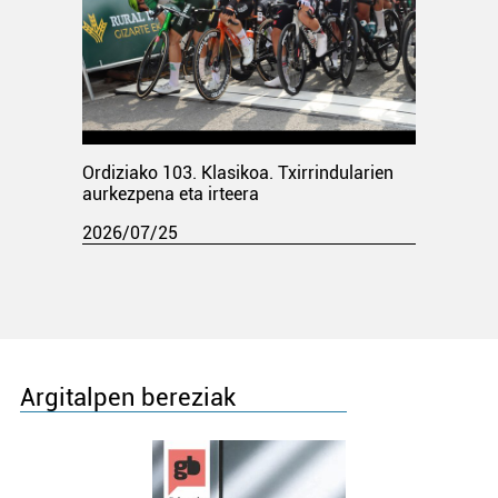
Ordiziako 103. Klasikoa. Txirrindularien
aurkezpena eta irteera
2026/07/25
Argitalpen bereziak