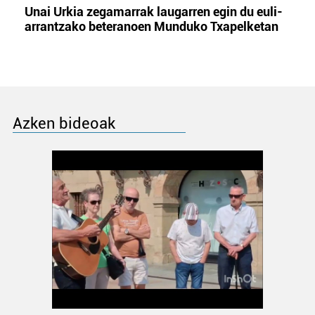
Unai Urkia zegamarrak laugarren egin du euli-
arrantzako beteranoen Munduko Txapelketan
Azken bideoak