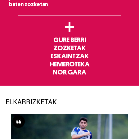
baten zozketan
+
GURE BERRI
ZOZKETAK
ESKAINTZAK
HEMEROTEKA
NOR GARA
ELKARRIZKETAK