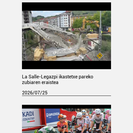
La Salle-Legazpi ikastetxe pareko
zubiaren eraistea
2026/07/25