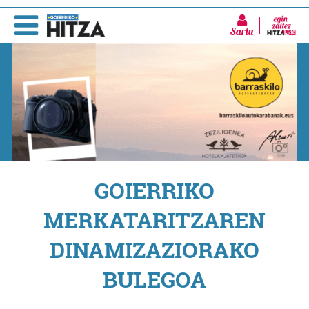
Sartu
GOIERRIKO
MERKATARITZAREN
DINAMIZAZIORAKO
BULEGOA