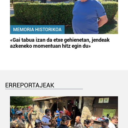
MEMORIA HISTORIKOA
«Gai tabua izan da etxe gehienetan, jendeak
azkeneko momentuan hitz egin du»
ERREPORTAJEAK