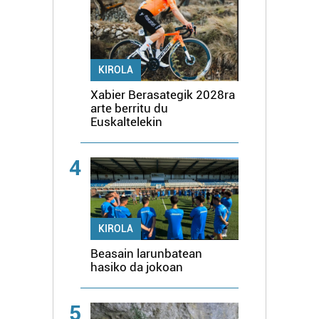
KIROLA
Xabier Berasategik 2028ra
arte berritu du
Euskaltelekin
4
KIROLA
Beasain larunbatean
hasiko da jokoan
5