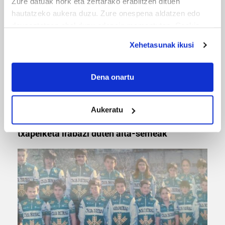
Zure datuak nork eta zertarako erabiltzen dituen
hautatzeko aukera duzu. Zure onespena aldatzen edo
deuseztatzen ahal duzu edozein momentutan, Cookie
deklaraziotik edo Privacy triggerean klikatuz.
Xehetasunak ikusi
If you allow, we would also like to:
Collect information about your geographical
Dena onartu
location which can be accurate to within several
meters
MUSA
Aukeratu
Identify your device by actively scanning it for
Euxebio eta Ekaitz Zabala: Zumarragako mus
specific characteristics (fingerprinting)
txapelketa irabazi duten aita-semeak
Find out more about how your personal data is processed
and set your preferences in the
details section
.
Guk eta gure bazkideek zure datu pertsonalak
prozesatzen ditugu, zure IP zenbakia, besteak beste,
teknologia erabiliz, cookieak adibidez, iragarki eta eduki
pertsonalizatuak eskaintzeko, iragarkiak eta edukia
neurtzeko, jendeari buruzko informazioa biltzeko eta