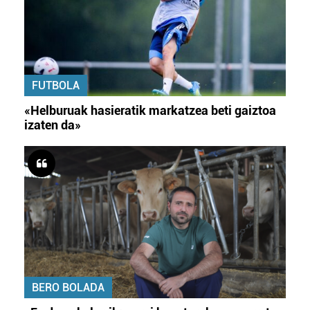
FUTBOLA
«Helburuak hasieratik markatzea beti gaiztoa
izaten da»
BERO BOLADA