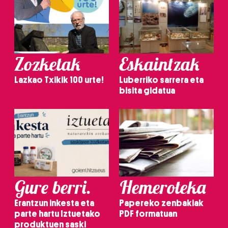
Zozketak
Eskaintzak
Lazkao Txikik 100 urte!
Luberriko sarrera eta
bisita gidatua
Gure berri.
Hemeroteka
Erantzun inkesta eta
Papereko zenbakiak
parte hartu Iztuetako
PDF formatuan
produktuen saski