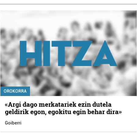
OROKORRA
«Argi dago merkatariek ezin dutela
geldirik egon, egokitu egin behar dira»
Goiberri