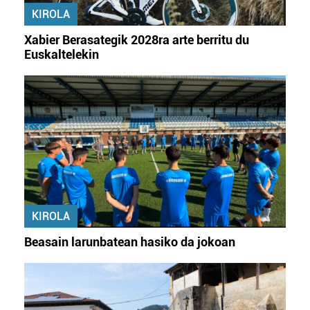
erabiltzeko baimen esplizitua ematen diguzu.
Gehiago
KIROLA
irakurri
Xabier Berasategik 2028ra arte berritu du
Euskaltelekin
KIROLA
Beasain larunbatean hasiko da jokoan