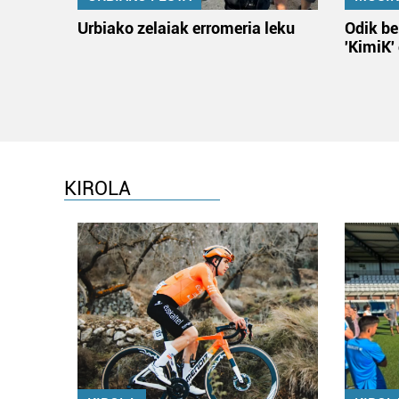
Urbiako zelaiak erromeria leku
Odik be
'KimiK'
KIROLA