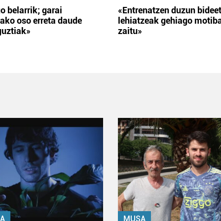
o belarrik; garai
«Entrenatzen duzun bidee
ako oso erreta daude
lehiatzeak gehiago motib
guztiak»
zaitu»
A
MUSA