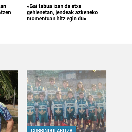
tan
«Gai tabua izan da etxe
atzen
gehienetan, jendeak azkeneko
momentuan hitz egin du»
TXIRRINDULARITZA