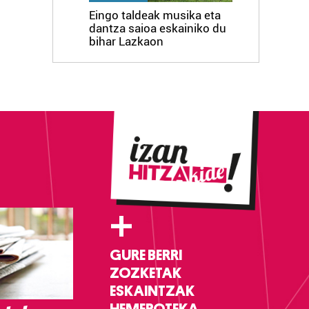
Eingo taldeak musika eta
dantza saioa eskainiko du
bihar Lazkaon
+
GURE BERRI
ZOZKETAK
ESKAINTZAK
HEMEROTEKA