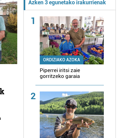
Azken 3 egunetako irakurrienak
1
ORDIZIAKO AZOKA
Piperrei iritsi zaie
gorritzeko garaia
ak
2
a