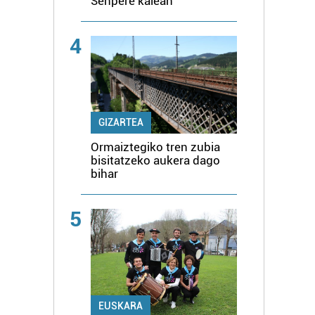
Senpere kalean
4
GIZARTEA
Ormaiztegiko tren zubia
bisitatzeko aukera dago
bihar
5
EUSKARA