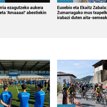
rria ezagutzeko aukera
Euxebio eta Ekaitz Zabala
 eta 'Amaaaa!' abestiekin
Zumarragako mus txapelk
irabazi duten aita-semea