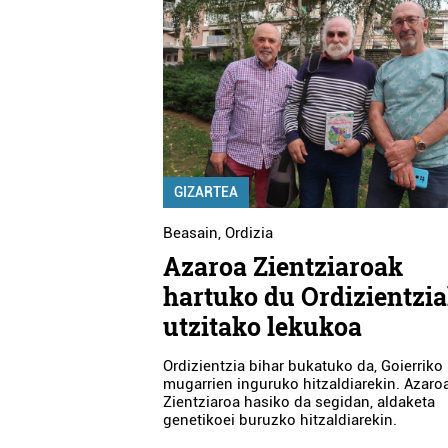
GIZARTEA
Beasain
,
Ordizia
Azaroa Zientziaroak
hartuko du Ordizientzi
utzitako lekukoa
Ordizientzia bihar bukatuko da, Goierriko
mugarrien inguruko hitzaldiarekin. Azaro
Zientziaroa hasiko da segidan, aldaketa
genetikoei buruzko hitzaldiarekin.