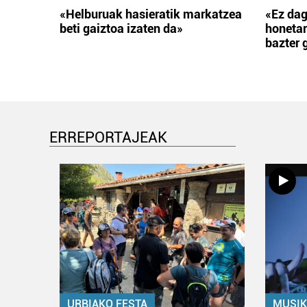
«Helburuak hasieratik markatzea
«Ez dag
beti gaiztoa izaten da»
honetar
bazter 
ERREPORTAJEAK
URBIAKO FESTA
MUSIK