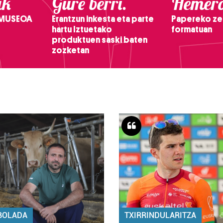
ak
Gure berri.
Hemero
 MUSEOA
Erantzun inkesta eta parte
Papereko ze
hartu Iztuetako
formatuan
produktuen saski baten
zozketan
BOLADA
TXIRRINDULARITZA