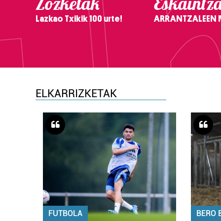
Zozketak
Eskaintz
Lazkao Txikik 100 urte!
ARRANTZALEEN
ELKARRIZKETAK
FUTBOLA
BERO 