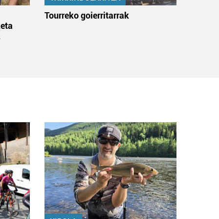
:
Tourreko goierritarrak
eta
k