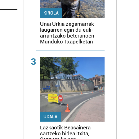
KIROLA
Unai Urkia zegamarrak
laugarren egin du euli-
arrantzako beteranoen
Munduko Txapelketan
3
UDALA
Lazkaotik Beasainera
sartzeko bidea itxita,