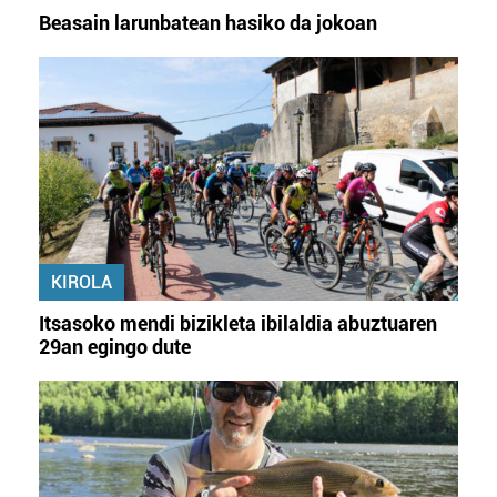
Beasain larunbatean hasiko da jokoan
KIROLA
Itsasoko mendi bizikleta ibilaldia abuztuaren
29an egingo dute