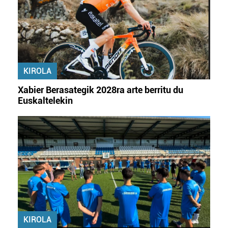
KIROLA
Xabier Berasategik 2028ra arte berritu du
Euskaltelekin
KIROLA