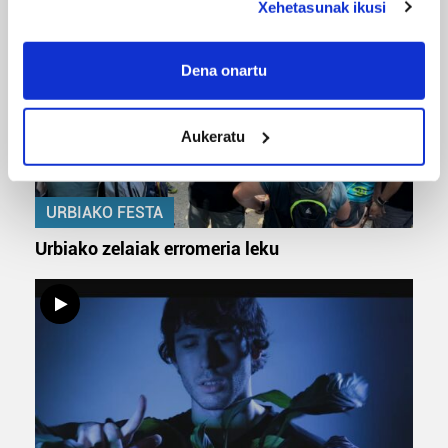
Xehetasunak ikusi
If you allow, we would also like to:
Collect information about your geographical
Dena onartu
location which can be accurate to within several
meters
Aukeratu
Identify your device by actively scanning it for
specific characteristics (fingerprinting)
Find out more about how your personal data is processed
URBIAKO FESTA
and set your preferences in the
details section
.
Urbiako zelaiak erromeria leku
Guk eta gure bazkideek zure datu pertsonalak
prozesatzen ditugu, zure IP zenbakia, besteak beste,
teknologia erabiliz, cookieak adibidez, iragarki eta eduki
pertsonalizatuak eskaintzeko, iragarkiak eta edukia
neurtzeko, jendeari buruzko informazioa biltzeko eta
produktuak garatzeko. Zure datuak nork eta zertarako
erabiltzen dituen hauta dezakezu.