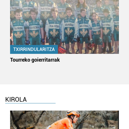
TXIRRINDULARITZA
Tourreko goierritarrak
KIROLA