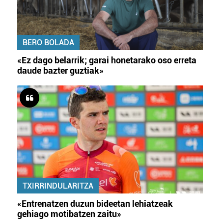
BERO BOLADA
«Ez dago belarrik; garai honetarako oso erreta
daude bazter guztiak»
TXIRRINDULARITZA
«Entrenatzen duzun bideetan lehiatzeak
gehiago motibatzen zaitu»