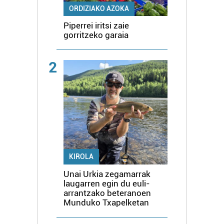
ORDIZIAKO AZOKA
Piperrei iritsi zaie
gorritzeko garaia
2
KIROLA
Unai Urkia zegamarrak
laugarren egin du euli-
arrantzako beteranoen
Munduko Txapelketan