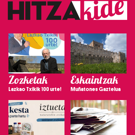
Zozketak
Eskaintzak
Lazkao Txikik 100 urte!
Muñatones Gaztelua