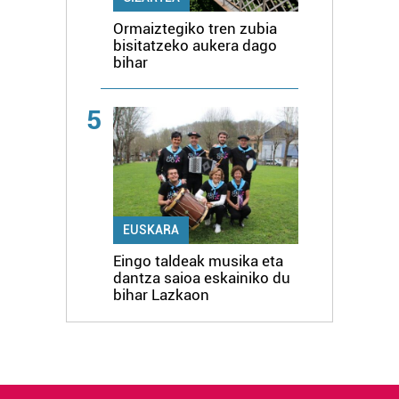
Ormaiztegiko tren zubia
bisitatzeko aukera dago
bihar
5
EUSKARA
Eingo taldeak musika eta
dantza saioa eskainiko du
bihar Lazkaon