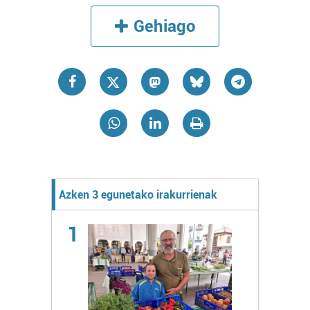
Gehiago
Azken 3 egunetako irakurrienak
1