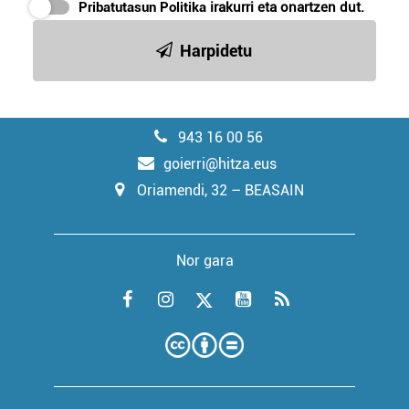
Pribatutasun Politika
irakurri eta onartzen dut.
Harpidetu
943 16 00 56
goierri@hitza.eus
Oriamendi, 32 – BEASAIN
Nor gara