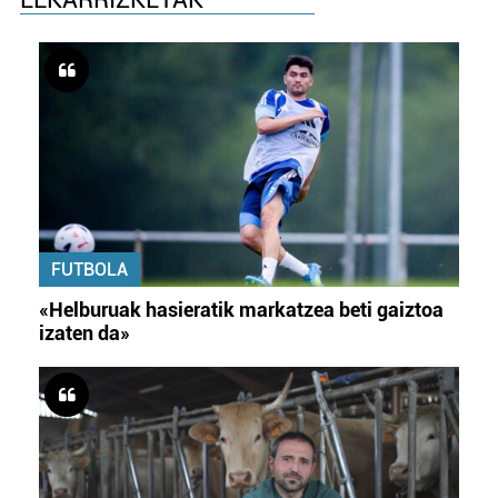
FUTBOLA
«Helburuak hasieratik markatzea beti gaiztoa
izaten da»