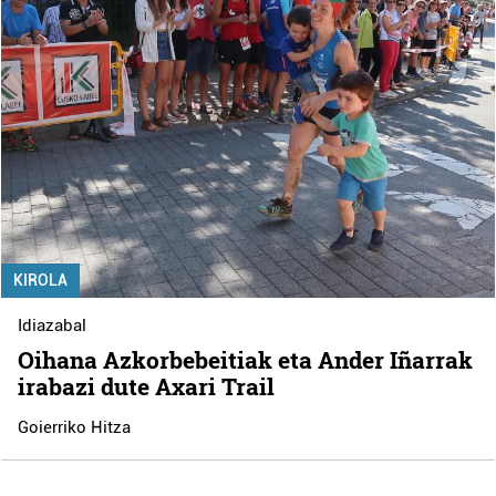
KIROLA
Idiazabal
Oihana Azkorbebeitiak eta Ander Iñarrak
irabazi dute Axari Trail
Goierriko Hitza