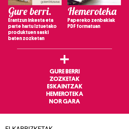
Gure berri.
Hemeroteka
Erantzun inkesta eta
Papereko zenbakiak
parte hartu Iztuetako
PDF formatuan
produktuen saski
baten zozketan
+
GURE BERRI
ZOZKETAK
ESKAINTZAK
HEMEROTEKA
NOR GARA
ELKARRIZKETAK