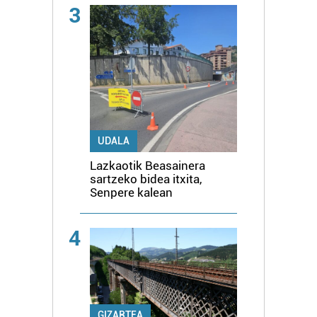
3
UDALA
Lazkaotik Beasainera
sartzeko bidea itxita,
Senpere kalean
4
GIZARTEA