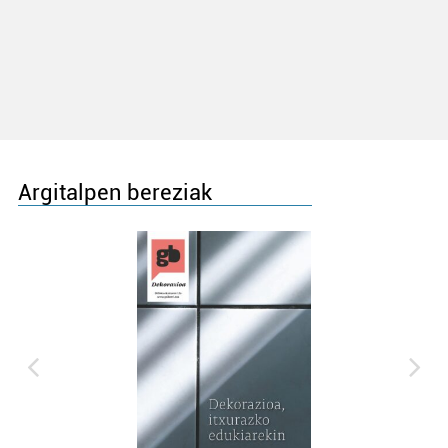
Argitalpen bereziak