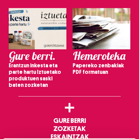
Gure berri.
Hemeroteka
Erantzun inkesta eta
Papereko zenbakiak
parte hartu Iztuetako
PDF formatuan
produktuen saski
baten zozketan
+
GURE BERRI
ZOZKETAK
ESKAINTZAK