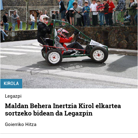
KIROLA
Legazpi
Maldan Behera Inertzia Kirol elkartea
sortzeko bidean da Legazpin
Goierriko Hitza