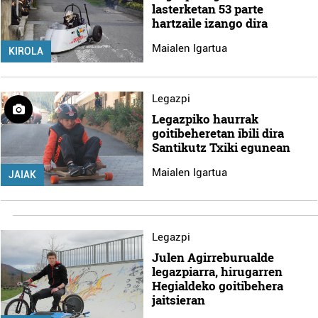
lasterketan 53 parte
hartzaile izango dira
Maialen Igartua
KIROLA
Legazpi
Legazpiko haurrak
goitibeheretan ibili dira
Santikutz Txiki egunean
Maialen Igartua
JAIAK
Legazpi
Julen Agirreburualde
legazpiarra, hirugarren
Hegialdeko goitibehera
jaitsieran