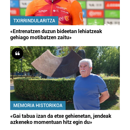
buruzko informazio gehiago eta ezarri zure lehentasunak
datuen atalean. Edozein unetan alda edo ken dezakezu
zure baimena Cookieen adierazpenean.
TXIRRINDULARITZA
«Entrenatzen duzun bideetan lehiatzeak
Webgune honek cookie propioak eta hirugarrenen cookie-
gehiago motibatzen zaitu»
fitxategiak erabiltzen ditu. Zure esperientzia eta
zerbitzuak hobetzeko asmoz, cookie teknologiaz
baliatzen gara. Ohar hau onartuz gero, teknologia hori
erabiltzeko baimen esplizitua ematen diguzu.
Gehiago
irakurri
MEMORIA HISTORIKOA
«Gai tabua izan da etxe gehienetan, jendeak
azkeneko momentuan hitz egin du»