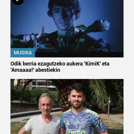
MUSIKA
Odik berria ezagutzeko aukera 'KimiK' eta
'Amaaaa!' abestiekin