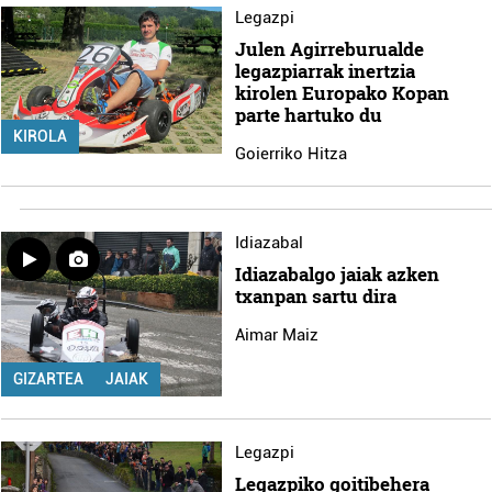
Legazpi
Julen Agirreburualde
legazpiarrak inertzia
kirolen Europako Kopan
parte hartuko du
KIROLA
Goierriko Hitza
Idiazabal
Idiazabalgo jaiak azken
txanpan sartu dira
Aimar Maiz
GIZARTEA
JAIAK
Legazpi
Legazpiko goitibehera