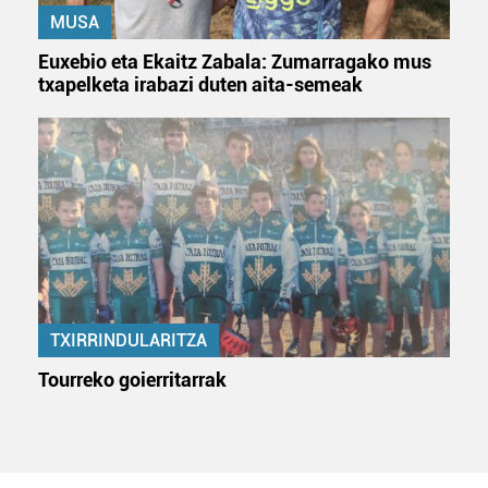
MUSA
Euxebio eta Ekaitz Zabala: Zumarragako mus
txapelketa irabazi duten aita-semeak
TXIRRINDULARITZA
Tourreko goierritarrak