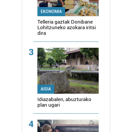
EKONOMIA
Telleria gaztak Donibane
Lohitzuneko azokara iritsi
dira
3
AISIA
Idiazabalen, abuzturako
plan ugari
4