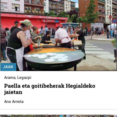
JAIAK
Arama
,
Legazpi
Paella eta goitibeherak Hegialdeko
jaietan
Ane Arrieta