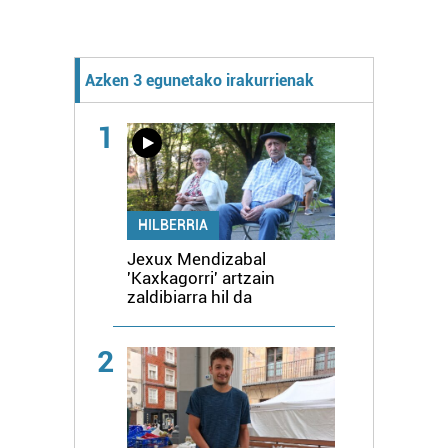
Azken 3 egunetako irakurrienak
1
HILBERRIA
Jexux Mendizabal
'Kaxkagorri' artzain
zaldibiarra hil da
2