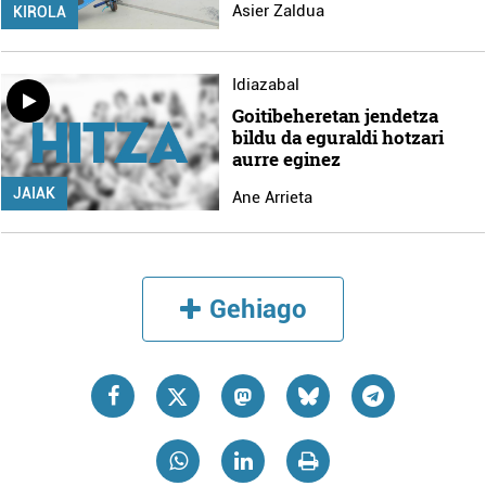
Asier Zaldua
KIROLA
Idiazabal
Goitibeheretan jendetza
bildu da eguraldi hotzari
aurre eginez
JAIAK
Ane Arrieta
Gehiago