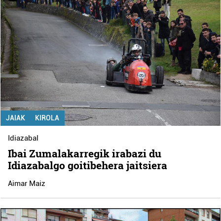
JAIAK
KIROLA
Idiazabal
Ibai Zumalakarregik irabazi du
Idiazabalgo goitibehera jaitsiera
Aimar Maiz