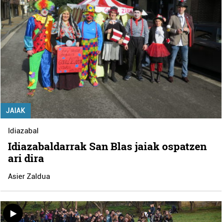
JAIAK
Idiazabal
Idiazabaldarrak San Blas jaiak ospatzen
ari dira
Asier Zaldua