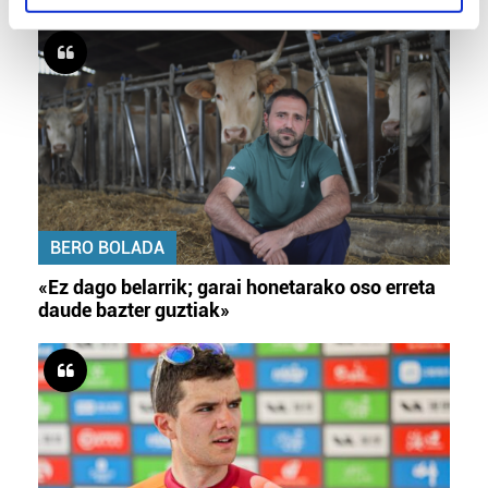
specific characteristics (fingerprinting)
Find out more about how your personal data is processed
and set your preferences in the
details section
.
Guk eta gure bazkideek zure datu pertsonalak
prozesatzen ditugu, zure IP zenbakia, besteak beste,
teknologia erabiliz, cookieak adibidez, iragarki eta eduki
pertsonalizatuak eskaintzeko, iragarkiak eta edukia
neurtzeko, jendeari buruzko informazioa biltzeko eta
BERO BOLADA
produktuak garatzeko. Zure datuak nork eta zertarako
erabiltzen dituen hauta dezakezu.
«Ez dago belarrik; garai honetarako oso erreta
daude bazter guztiak»
Bazkide batzuek ez dizute baimenik eskatzen, eta beren
interes komertzial legitimoetan babesten dira. Ikusi gure
bazkideen zerrenda, beren ustez zein helburutarako
duten interes legitimoa eta horren aurka nola egin
dezakezun ikusteko.
Lortu zure datu pertsonalak prozesatzeko moduari