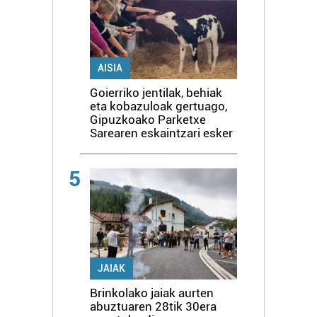
AISIA
Goierriko jentilak, behiak
eta kobazuloak gertuago,
Gipuzkoako Parketxe
Sarearen eskaintzari esker
5
JAIAK
Brinkolako jaiak aurten
abuztuaren 28tik 30era