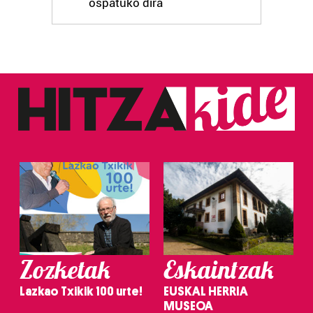
ospatuko dira
Zozketak
Eskaintzak
Lazkao Txikik 100 urte!
EUSKAL HERRIA
MUSEOA