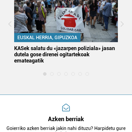
EUSKAL HERRIA, GIPUZKOA
KASek salatu du «jazarpen poliziala» jasan
Pa
dutela gose direnei ogitartekoak
da
emateagatik
«s
Azken berriak
Goierriko azken berriak jakin nahi dituzu? Harpidetu gure