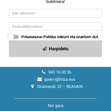
buletinera!
Pribatutasun Politika
irakurri eta onartzen dut.
Harpidetu
943 16 00 56
goierri@hitza.eus
Oriamendi, 32 – BEASAIN
Nor gara