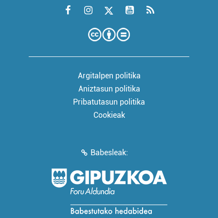
Argitalpen politika
Aniztasun politika
Pribatutasun politika
Cookieak
Babesleak: