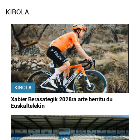
KIROLA
KIROLA
Xabier Berasategik 2028ra arte berritu du
Euskaltelekin