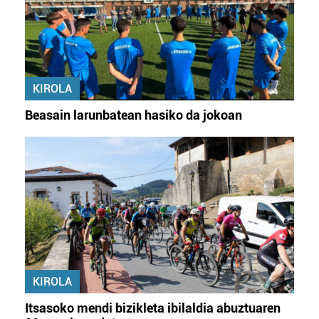
KIROLA
Beasain larunbatean hasiko da jokoan
KIROLA
Itsasoko mendi bizikleta ibilaldia abuztuaren