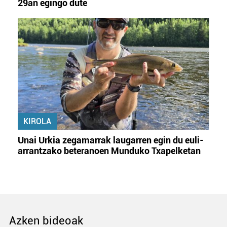
29an egingo dute
KIROLA
Unai Urkia zegamarrak laugarren egin du euli-
arrantzako beteranoen Munduko Txapelketan
Azken bideoak