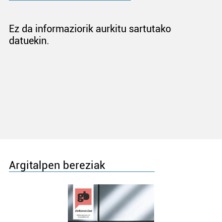
Ez da informaziorik aurkitu sartutako
datuekin.
Argitalpen bereziak