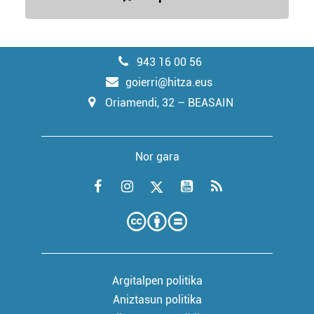
943 16 00 56
goierri@hitza.eus
Oriamendi, 32 – BEASAIN
Nor gara
Argitalpen politika
Aniztasun politika