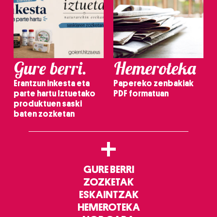
Gure berri.
Hemeroteka
Erantzun inkesta eta
Papereko zenbakiak
parte hartu Iztuetako
PDF formatuan
produktuen saski
baten zozketan
+
GURE BERRI
ZOZKETAK
ESKAINTZAK
HEMEROTEKA