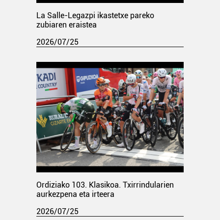
La Salle-Legazpi ikastetxe pareko
zubiaren eraistea
2026/07/25
Ordiziako 103. Klasikoa. Txirrindularien
aurkezpena eta irteera
2026/07/25