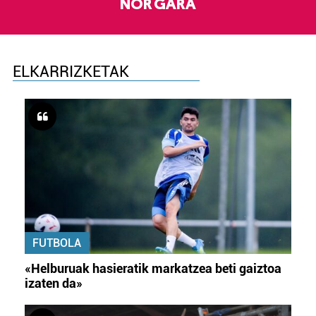
NOR GARA
ELKARRIZKETAK
FUTBOLA
«Helburuak hasieratik markatzea beti gaiztoa
izaten da»