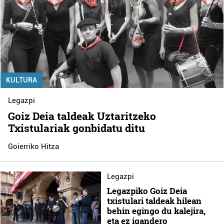
KULTURA
Legazpi
Goiz Deia taldeak Uztaritzeko
Txistulariak gonbidatu ditu
Goierriko Hitza
Legazpi
Legazpiko Goiz Deia
txistulari taldeak hilean
behin egingo du kalejira,
eta ez igandero