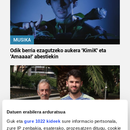
MUSIKA
Odik berria ezagutzeko aukera 'KimiK' eta
'Amaaaa!' abestiekin
Datuen erabilera arduratsua
Guk eta
gure 1022 kideek
sure informacio pertsonala,
MUSA
zure IP zenbakia, esaterako, prozesatzen ditugu, cookie