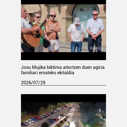
Josu Mujika biktima aitortzen duen agiria
familiari emateko ekitaldia
2026/07/29