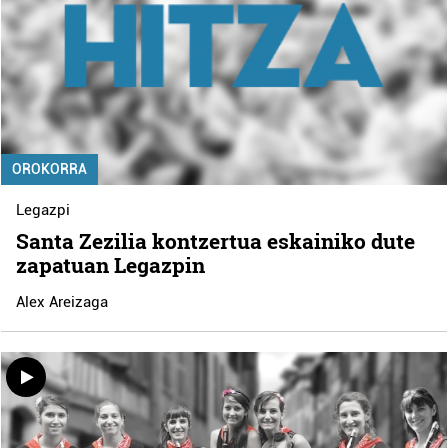
OROKORRA
Legazpi
Santa Zezilia kontzertua eskainiko dute
zapatuan Legazpin
Alex Areizaga