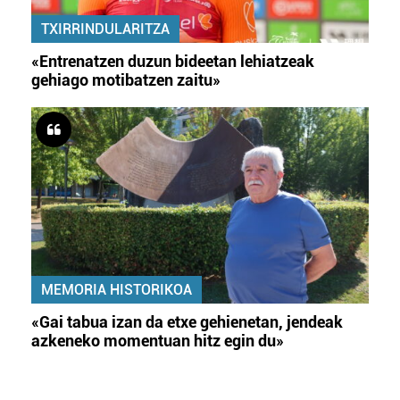
TXIRRINDULARITZA
«Entrenatzen duzun bideetan lehiatzeak
gehiago motibatzen zaitu»
MEMORIA HISTORIKOA
«Gai tabua izan da etxe gehienetan, jendeak
azkeneko momentuan hitz egin du»