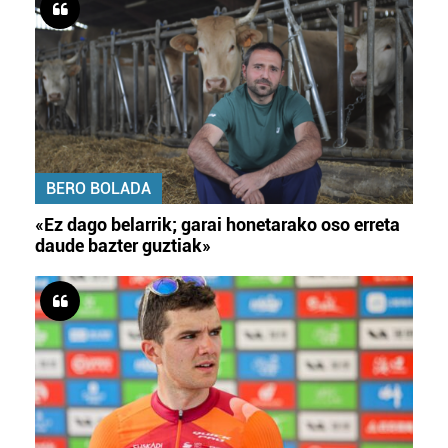
BERO BOLADA
«Ez dago belarrik; garai honetarako oso erreta
daude bazter guztiak»