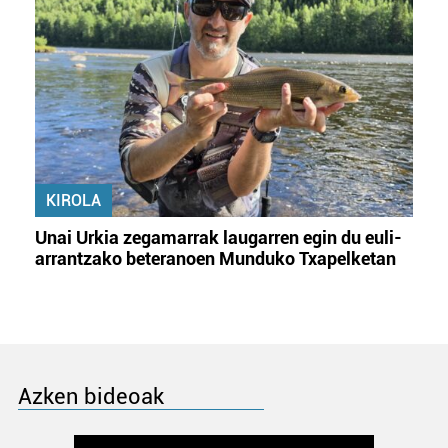
KIROLA
Unai Urkia zegamarrak laugarren egin du euli-
arrantzako beteranoen Munduko Txapelketan
Azken bideoak