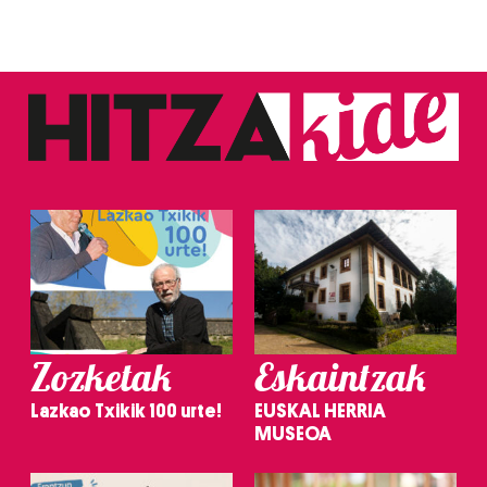
Zozketak
Eskaintzak
Lazkao Txikik 100 urte!
EUSKAL HERRIA
MUSEOA