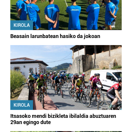
Webgune honek cookie propioak eta hirugarrenen cookie-
fitxategiak erabiltzen ditu. Zure esperientzia eta
zerbitzuak hobetzeko asmoz, cookie teknologiaz
KIROLA
baliatzen gara. Ohar hau onartuz gero, teknologia hori
erabiltzeko baimen esplizitua ematen diguzu.
Gehiago
Beasain larunbatean hasiko da jokoan
irakurri
KIROLA
Itsasoko mendi bizikleta ibilaldia abuztuaren
29an egingo dute