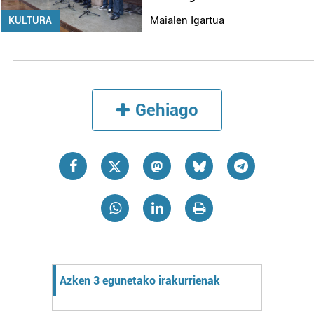
Maialen Igartua
KULTURA
Gehiago
Azken 3 egunetako irakurrienak