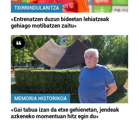
TXIRRINDULARITZA
«Entrenatzen duzun bideetan lehiatzeak
gehiago motibatzen zaitu»
MEMORIA HISTORIKOA
«Gai tabua izan da etxe gehienetan, jendeak
azkeneko momentuan hitz egin du»