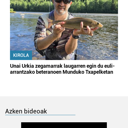
KIROLA
Unai Urkia zegamarrak laugarren egin du euli-
arrantzako beteranoen Munduko Txapelketan
Azken bideoak