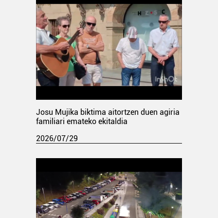
Josu Mujika biktima aitortzen duen agiria
familiari emateko ekitaldia
2026/07/29