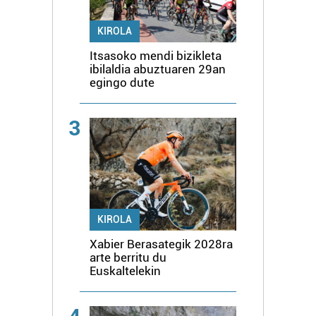
KIROLA
Itsasoko mendi bizikleta
ibilaldia abuztuaren 29an
egingo dute
3
KIROLA
Xabier Berasategik 2028ra
arte berritu du
Euskaltelekin