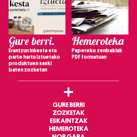
Gure berri.
Hemeroteka
Erantzun inkesta eta
Papereko zenbakiak
parte hartu Iztuetako
PDF formatuan
produktuen saski
baten zozketan
+
GURE BERRI
ZOZKETAK
ESKAINTZAK
HEMEROTEKA
NOR GARA