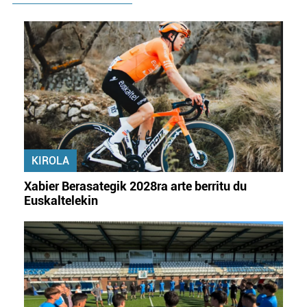
Webgune honek cookie propioak eta hirugarrenen cookie-
fitxategiak erabiltzen ditu. Zure esperientzia eta
zerbitzuak hobetzeko asmoz, cookie teknologiaz
baliatzen gara. Ohar hau onartuz gero, teknologia hori
erabiltzeko baimen esplizitua ematen diguzu.
Gehiago
irakurri
KIROLA
Xabier Berasategik 2028ra arte berritu du
Euskaltelekin