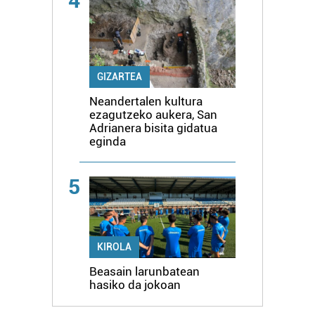
4
GIZARTEA
Neandertalen kultura
ezagutzeko aukera, San
Adrianera bisita gidatua
eginda
5
KIROLA
Beasain larunbatean
hasiko da jokoan