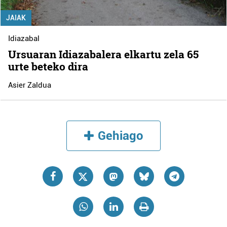
JAIAK
Idiazabal
Ursuaran Idiazabalera elkartu zela 65
urte beteko dira
Asier Zaldua
Gehiago