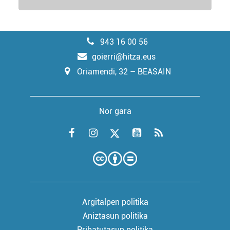
943 16 00 56
goierri@hitza.eus
Oriamendi, 32 – BEASAIN
Nor gara
Argitalpen politika
Aniztasun politika
Pribatutasun politika