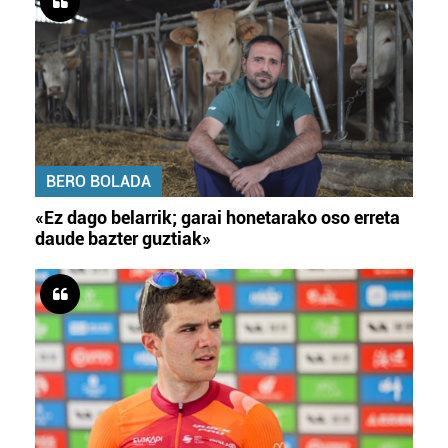
BERO BOLADA
«Ez dago belarrik; garai honetarako oso erreta
daude bazter guztiak»