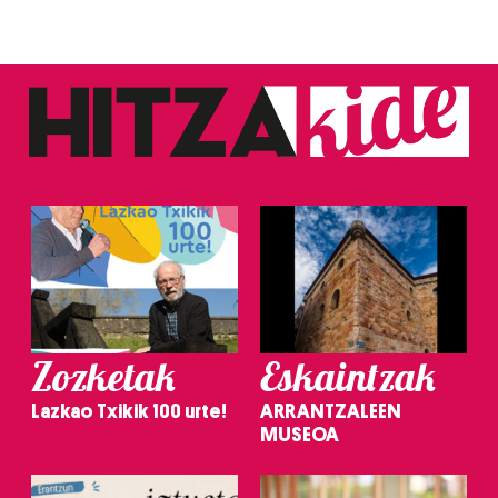
Zozketak
Eskaintzak
Lazkao Txikik 100 urte!
ARRANTZALEEN
MUSEOA