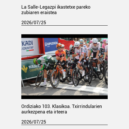
La Salle-Legazpi ikastetxe pareko
zubiaren eraistea
2026/07/25
Ordiziako 103. Klasikoa. Txirrindularien
aurkezpena eta irteera
2026/07/25