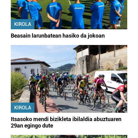
KIROLA
Beasain larunbatean hasiko da jokoan
KIROLA
Itsasoko mendi bizikleta ibilaldia abuztuaren
29an egingo dute