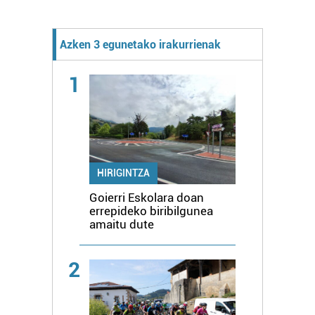
Azken 3 egunetako irakurrienak
1
HIRIGINTZA
Goierri Eskolara doan
errepideko biribilgunea
amaitu dute
2