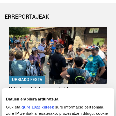
ERREPORTAJEAK
URBIAKO FESTA
Urbiako zelaiak erromeria leku
Datuen erabilera arduratsua
Guk eta
gure 1022 kideek
sure informacio pertsonala,
zure IP zenbakia, esaterako, prozesatzen ditugu, cookie