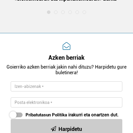
Azken berriak
Goierriko azken berriak jakin nahi dituzu? Harpidetu gure
buletinera!
Pribatutasun Politika
irakurri eta onartzen dut.
Harpidetu