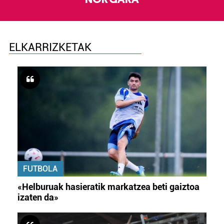
ELKARRIZKETAK
FUTBOLA
«Helburuak hasieratik markatzea beti gaiztoa
izaten da»