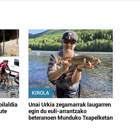
KIROLA
bilaldia
Unai Urkia zegamarrak laugarren
ute
egin du euli-arrantzako
beteranoen Munduko Txapelketan