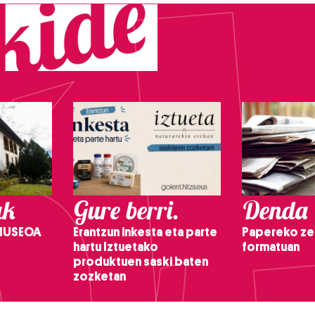
ak
Gure berri.
Denda
 MUSEOA
Erantzun inkesta eta parte
Papereko ze
hartu Iztuetako
formatuan
produktuen saski baten
zozketan