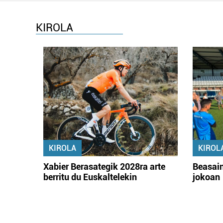
KIROLA
KIROLA
KIROL
Xabier Berasategik 2028ra arte
Beasain
berritu du Euskaltelekin
jokoan