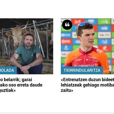
BOLADA
TXIRRINDULARITZA
o belarrik; garai
«Entrenatzen duzun bidee
ako oso erreta daude
lehiatzeak gehiago motib
guztiak»
zaitu»