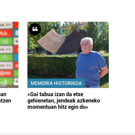
MEMORIA HISTORIKOA
tan
«Gai tabua izan da etxe
atzen
gehienetan, jendeak azkeneko
momentuan hitz egin du»