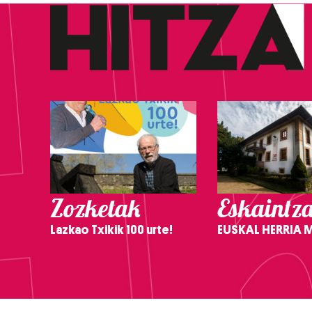
Zozketak
Eskaintz
Lazkao Txikik 100 urte!
EUSKAL HERRIA