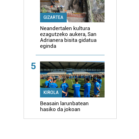
GIZARTEA
Neandertalen kultura
ezagutzeko aukera, San
Adrianera bisita gidatua
eginda
5
KIROLA
Beasain larunbatean
hasiko da jokoan