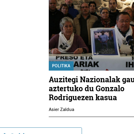
POLITIKA
Auzitegi Nazionalak ga
aztertuko du Gonzalo
Rodriguezen kasua
Asier Zaldua