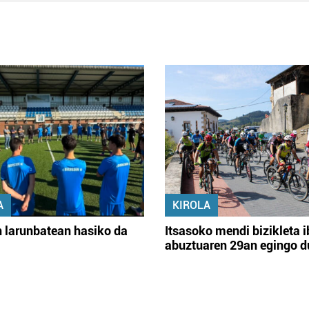
A
KIROLA
 larunbatean hasiko da
Itsasoko mendi bizikleta i
abuztuaren 29an egingo d