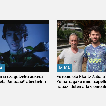
A
MUSA
rria ezagutzeko aukera
Euxebio eta Ekaitz Zabala
 eta 'Amaaaa!' abestiekin
Zumarragako mus txapelk
irabazi duten aita-semea