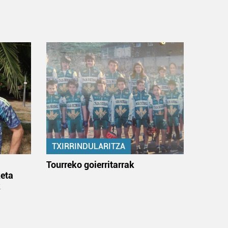
TXIRRINDULARITZA
:
Tourreko goierritarrak
eta
k