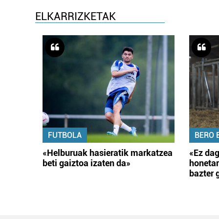
ELKARRIZKETAK
FUTBOLA
BERO 
«Helburuak hasieratik markatzea
«Ez dag
beti gaiztoa izaten da»
honetar
bazter 