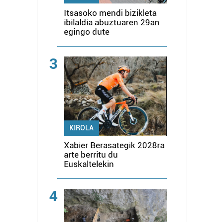
Itsasoko mendi bizikleta
ibilaldia abuztuaren 29an
egingo dute
3
KIROLA
Xabier Berasategik 2028ra
arte berritu du
Euskaltelekin
4