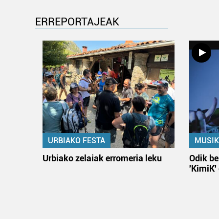
ERREPORTAJEAK
URBIAKO FESTA
MUSIK
Urbiako zelaiak erromeria leku
Odik be
'KimiK'