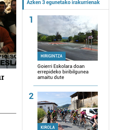
Azken 3 egunetako irakurrienak
1
HIRIGINTZA
Goierri Eskolara doan
errepideko biribilgunea
ur
amaitu dute
2
KIROLA