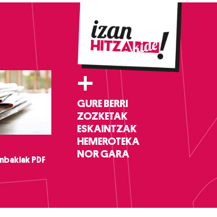
+
GURE BERRI
ZOZKETAK
ESKAINTZAK
HEMEROTEKA
NOR GARA
nbakiak PDF