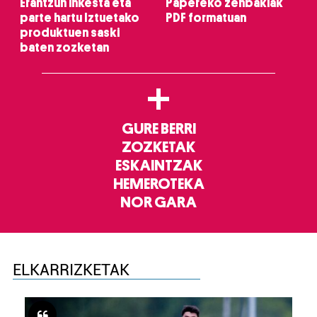
Erantzun inkesta eta
Papereko zenbakiak
parte hartu Iztuetako
PDF formatuan
produktuen saski
baten zozketan
+
GURE BERRI
ZOZKETAK
ESKAINTZAK
HEMEROTEKA
NOR GARA
ELKARRIZKETAK