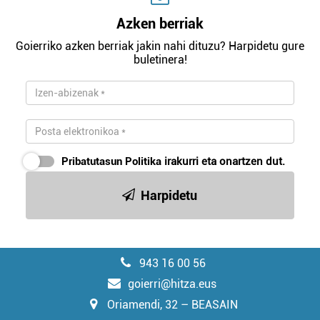
Azken berriak
Goierriko azken berriak jakin nahi dituzu? Harpidetu gure
buletinera!
Pribatutasun Politika
irakurri eta onartzen dut.
Harpidetu
943 16 00 56
goierri@hitza.eus
Oriamendi, 32 – BEASAIN