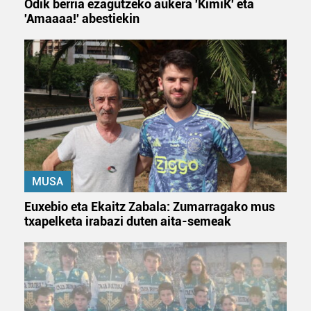
Odik berria ezagutzeko aukera 'KimiK' eta
'Amaaaa!' abestiekin
MUSA
Euxebio eta Ekaitz Zabala: Zumarragako mus
txapelketa irabazi duten aita-semeak