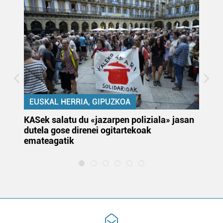
EUSKAL HERRIA, GIPUZKOA
KASek salatu du «jazarpen poliziala» jasan
Pa
dutela gose direnei ogitartekoak
da
emateagatik
«s