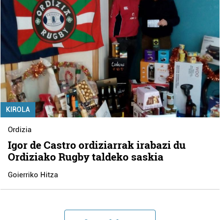
KIROLA
Ordizia
Igor de Castro ordiziarrak irabazi du
Ordiziako Rugby taldeko saskia
Goierriko Hitza