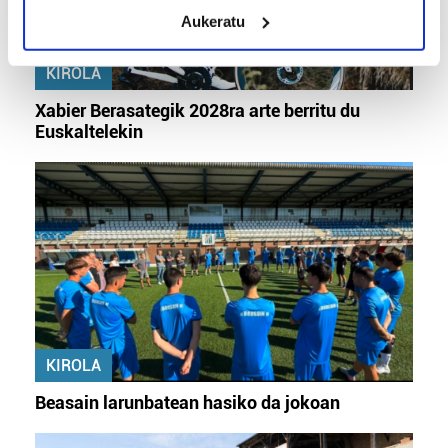
meters
Aukeratu
Identify your device by actively scanning it for
specific characteristics (fingerprinting)
KIROLA
Find out more about how your personal data is processed
and set your preferences in the
details section
.
Xabier Berasategik 2028ra arte berritu du
Euskaltelekin
Guk eta gure bazkideek zure datu pertsonalak
prozesatzen ditugu, zure IP zenbakia, besteak beste,
teknologia erabiliz, cookieak adibidez, iragarki eta eduki
pertsonalizatuak eskaintzeko, iragarkiak eta edukia
neurtzeko, jendeari buruzko informazioa biltzeko eta
produktuak garatzeko. Zure datuak nork eta zertarako
erabiltzen dituen hauta dezakezu.
Bazkide batzuek ez dizute baimenik eskatzen, eta beren
interes komertzial legitimoetan babesten dira. Ikusi gure
KIROLA
bazkideen zerrenda, beren ustez zein helburutarako
Beasain larunbatean hasiko da jokoan
duten interes legitimoa eta horren aurka nola egin
dezakezun ikusteko.