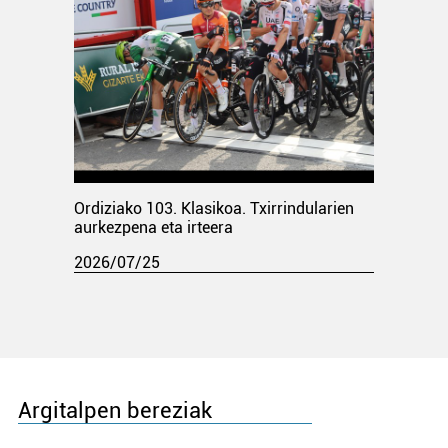
Ordiziako 103. Klasikoa. Txirrindularien
aurkezpena eta irteera
2026/07/25
Argitalpen bereziak