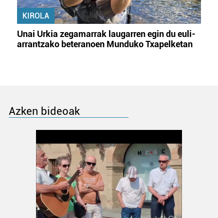
KIROLA
Unai Urkia zegamarrak laugarren egin du euli-
arrantzako beteranoen Munduko Txapelketan
Azken bideoak