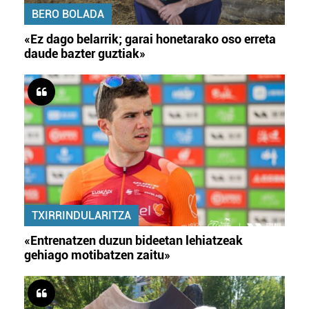
BERO BOLADA
«Ez dago belarrik; garai honetarako oso erreta
daude bazter guztiak»
TXIRRINDULARITZA
«Entrenatzen duzun bideetan lehiatzeak
gehiago motibatzen zaitu»