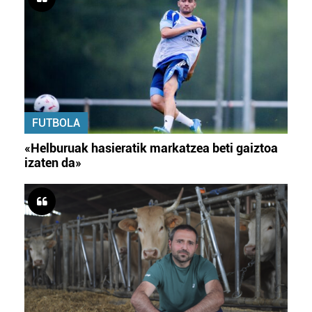
FUTBOLA
«Helburuak hasieratik markatzea beti gaiztoa
izaten da»