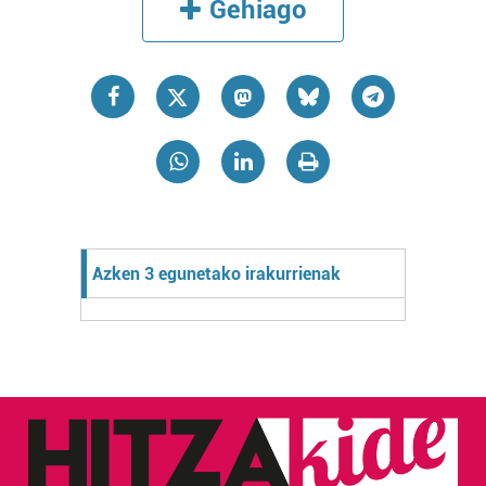
Gehiago
Azken 3 egunetako irakurrienak