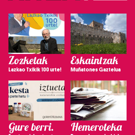
Zozketak
Eskaintzak
Lazkao Txikik 100 urte!
Muñatones Gaztelua
Gure berri.
Hemeroteka