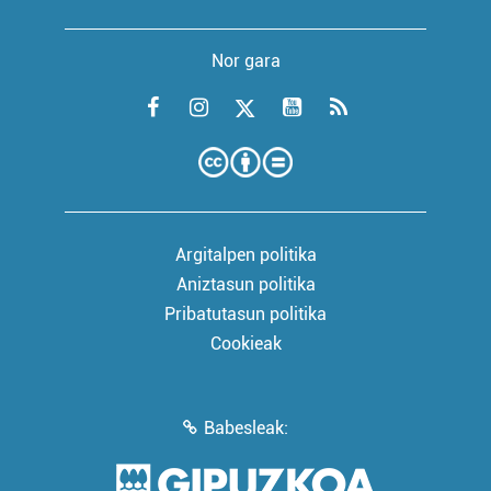
Nor gara
Argitalpen politika
Aniztasun politika
Pribatutasun politika
Cookieak
Babesleak: