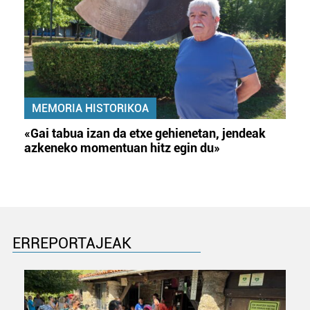
MEMORIA HISTORIKOA
«Gai tabua izan da etxe gehienetan, jendeak
azkeneko momentuan hitz egin du»
ERREPORTAJEAK