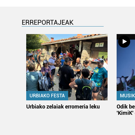
ERREPORTAJEAK
URBIAKO FESTA
MUSIK
Urbiako zelaiak erromeria leku
Odik be
'KimiK'