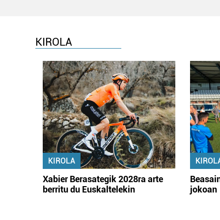
KIROLA
KIROLA
KIROL
Xabier Berasategik 2028ra arte
Beasain
berritu du Euskaltelekin
jokoan