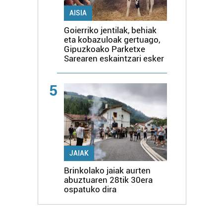
AISIA
Goierriko jentilak, behiak
eta kobazuloak gertuago,
Gipuzkoako Parketxe
Sarearen eskaintzari esker
5
JAIAK
Brinkolako jaiak aurten
abuztuaren 28tik 30era
ospatuko dira