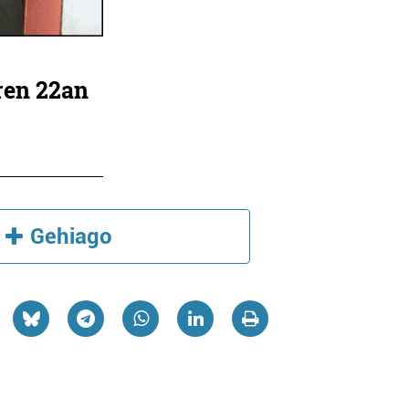
ren 22an
Gehiago