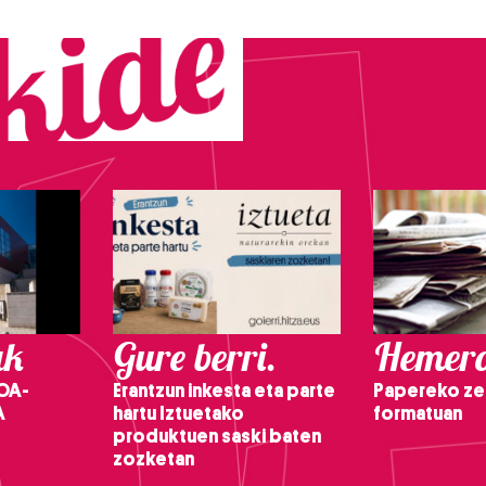
ak
Gure berri.
Hemero
OA-
Erantzun inkesta eta parte
Papereko ze
A
hartu Iztuetako
formatuan
produktuen saski baten
zozketan