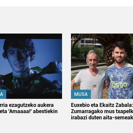
A
MUSA
rria ezagutzeko aukera
Euxebio eta Ekaitz Zabala
 eta 'Amaaaa!' abestiekin
Zumarragako mus txapelk
irabazi duten aita-semea