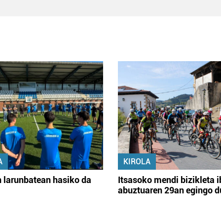
A
KIROLA
 larunbatean hasiko da
Itsasoko mendi bizikleta i
abuztuaren 29an egingo d