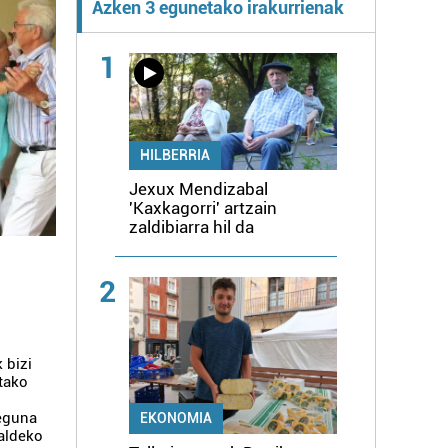
Azken 3 egunetako irakurrienak
1
HILBERRIA
Jexux Mendizabal
'Kaxkagorri' artzain
zaldibiarra hil da
2
 bizi
utako
 eguna
EKONOMIA
 aldeko