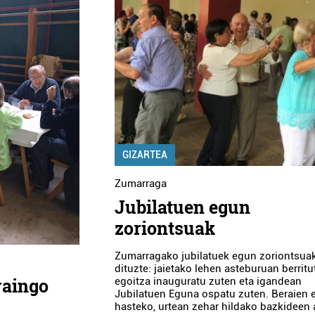
GIZARTEA
Zumarraga
Jubilatuen egun
zoriontsuak
Zumarragako jubilatuek egun zoriontsuak
dituzte: jaietako lehen asteburuan berrit
raingo
egoitza inauguratu zuten eta igandean
Jubilatuen Eguna ospatu zuten. Beraien
hasteko, urtean zehar hildako bazkideen