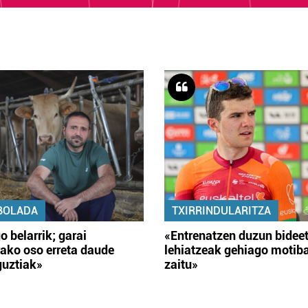
BOLADA
TXIRRINDULARITZA
o belarrik; garai
«Entrenatzen duzun bidee
ako oso erreta daude
lehiatzeak gehiago motib
guztiak»
zaitu»