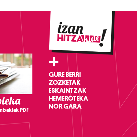
+
GURE BERRI
ZOZKETAK
ESKAINTZAK
teka
HEMEROTEKA
NOR GARA
nbakiak PDF