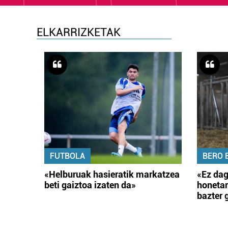
ELKARRIZKETAK
FUTBOLA
BERO 
«Helburuak hasieratik markatzea
«Ez dag
beti gaiztoa izaten da»
honetar
bazter 