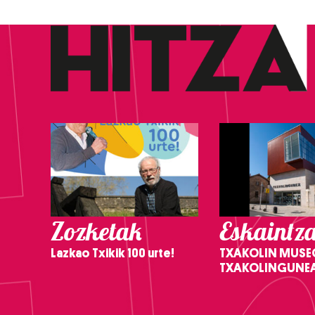
Zozketak
Eskaintz
Lazkao Txikik 100 urte!
TXAKOLIN MUSE
TXAKOLINGUNE