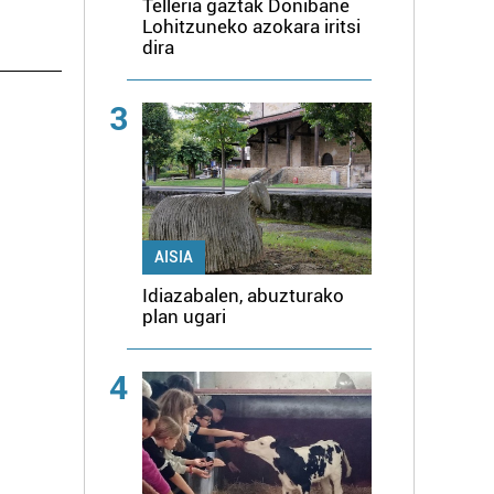
Telleria gaztak Donibane
Lohitzuneko azokara iritsi
dira
3
AISIA
Idiazabalen, abuzturako
plan ugari
4