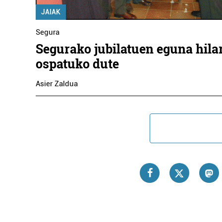
JAIAK
Segura
Segurako jubilatuen eguna hila
ospatuko dute
Asier Zaldua