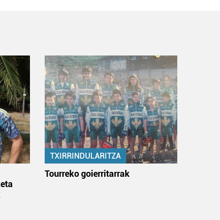
TXIRRINDULARITZA
:
Tourreko goierritarrak
eta
k