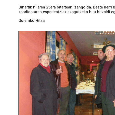
Bihartik hilaren 25era bitartean izango da. Beste herri 
kandidaturen esperientziak ezagutzeko hiru hitzaldi e
Goierriko Hitza