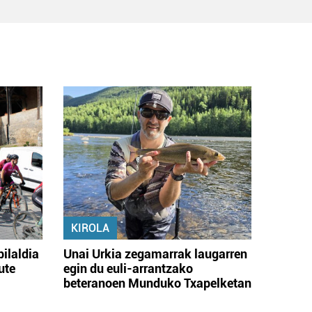
KIROLA
bilaldia
Unai Urkia zegamarrak laugarren
ute
egin du euli-arrantzako
beteranoen Munduko Txapelketan