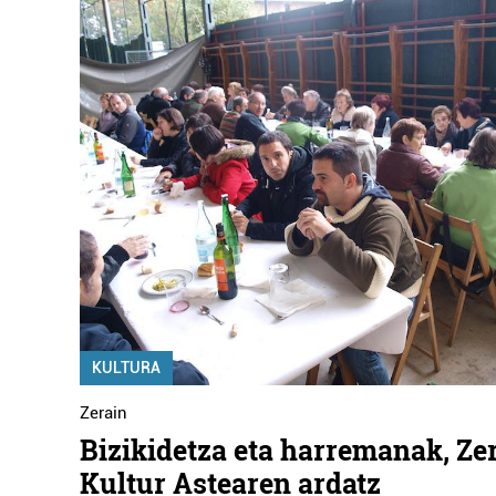
KULTURA
Zerain
Bizikidetza eta harremanak, Ze
Kultur Astearen ardatz