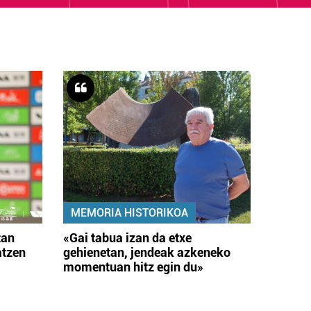
MEMORIA HISTORIKOA
tan
«Gai tabua izan da etxe
atzen
gehienetan, jendeak azkeneko
momentuan hitz egin du»