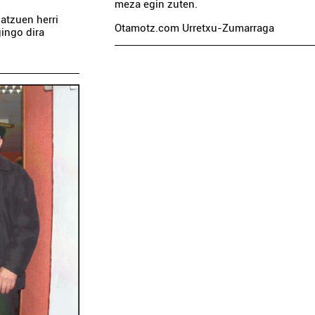
meza egin zuten.
batzuen herri
Otamotz.com Urretxu-Zumarraga
gingo dira