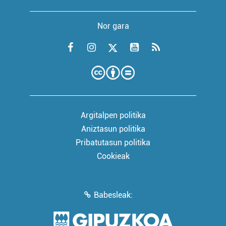
Nor gara
Argitalpen politika
Aniztasun politika
Pribatutasun politika
Cookieak
Babesleak: