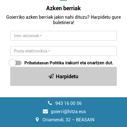
Azken berriak
Goierriko azken berriak jakin nahi dituzu? Harpidetu gure
buletinera!
Pribatutasun Politika
irakurri eta onartzen dut.
Harpidetu
943 16 00 56
goierri@hitza.eus
Oriamendi, 32 – BEASAIN