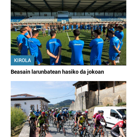
KIROLA
Beasain larunbatean hasiko da jokoan