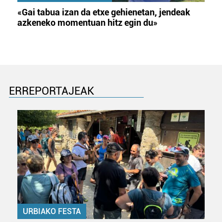
«Gai tabua izan da etxe gehienetan, jendeak
azkeneko momentuan hitz egin du»
ERREPORTAJEAK
URBIAKO FESTA