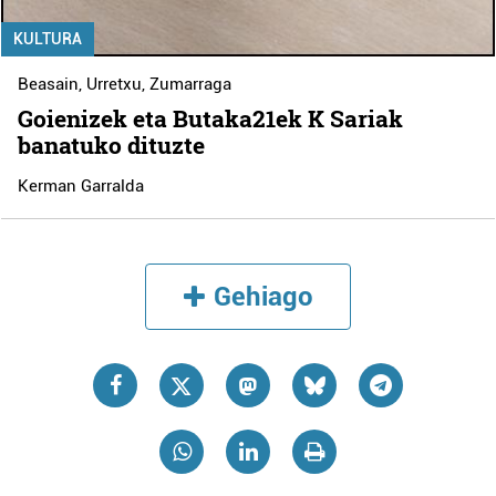
KULTURA
Beasain
,
Urretxu
,
Zumarraga
Goienizek eta Butaka21ek K Sariak
banatuko dituzte
Kerman Garralda
Gehiago