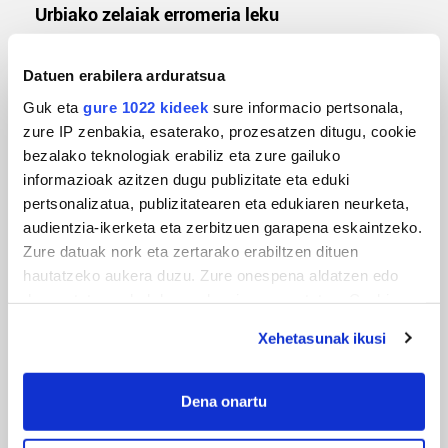
Urbiako zelaiak erromeria leku
Datuen erabilera arduratsua
Guk eta
gure 1022 kideek
sure informacio pertsonala,
zure IP zenbakia, esaterako, prozesatzen ditugu, cookie
bezalako teknologiak erabiliz eta zure gailuko
informazioak azitzen dugu publizitate eta eduki
pertsonalizatua, publizitatearen eta edukiaren neurketa,
audientzia-ikerketa eta zerbitzuen garapena eskaintzeko.
MUSIKA
Zure datuak nork eta zertarako erabiltzen dituen
hautatzeko aukera duzu. Zure onespena aldatzen edo
Odik berria ezagutzeko aukera 'KimiK' eta
deuseztatzen ahal duzu edozein momentutan, Cookie
'Amaaaa!' abestiekin
deklaraziotik edo Privacy triggerean klikatuz.
Xehetasunak ikusi
If you allow, we would also like to:
Collect information about your geographical
Dena onartu
location which can be accurate to within several
meters