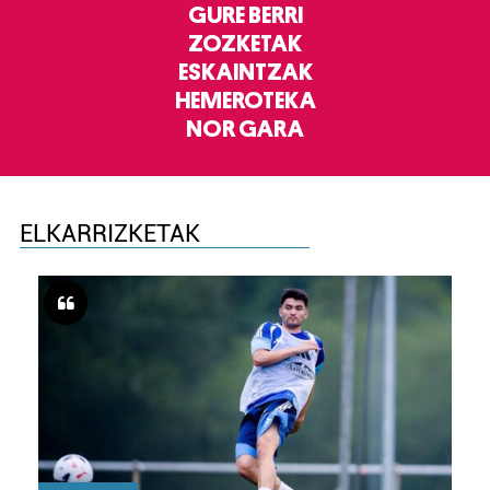
GURE BERRI
ZOZKETAK
ESKAINTZAK
HEMEROTEKA
NOR GARA
ELKARRIZKETAK