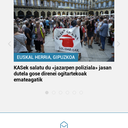
EUSKAL HERRIA, GIPUZKOA
KASek salatu du «jazarpen poliziala» jasan
Pa
dutela gose direnei ogitartekoak
da
emateagatik
«s