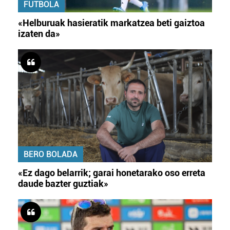
FUTBOLA
«Helburuak hasieratik markatzea beti gaiztoa
izaten da»
BERO BOLADA
«Ez dago belarrik; garai honetarako oso erreta
daude bazter guztiak»