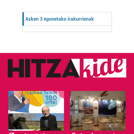
Azken 3 egunetako irakurrienak