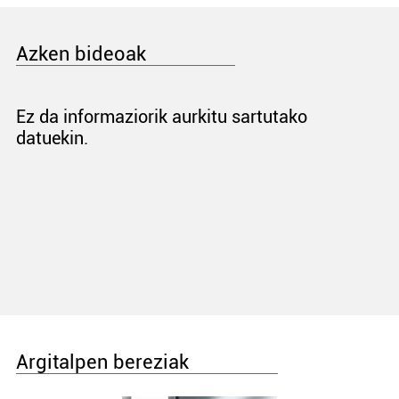
Azken bideoak
Ez da informaziorik aurkitu sartutako
datuekin.
Argitalpen bereziak