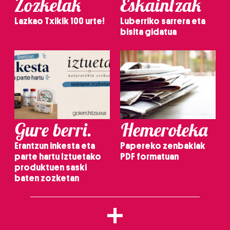
Zozketak
Eskaintzak
Lazkao Txikik 100 urte!
Luberriko sarrera eta
bisita gidatua
Gure berri.
Hemeroteka
Erantzun inkesta eta
Papereko zenbakiak
parte hartu Iztuetako
PDF formatuan
produktuen saski
baten zozketan
+