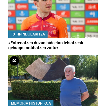
TXIRRINDULARITZA
«Entrenatzen duzun bideetan lehiatzeak
gehiago motibatzen zaitu»
MEMORIA HISTORIKOA