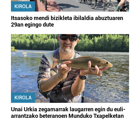
KIROLA
Itsasoko mendi bizikleta ibilaldia abuztuaren
29an egingo dute
KIROLA
Unai Urkia zegamarrak laugarren egin du euli-
arrantzako beteranoen Munduko Txapelketan