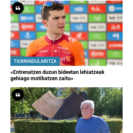
TXIRRINDULARITZA
«Entrenatzen duzun bideetan lehiatzeak
gehiago motibatzen zaitu»