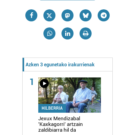
Azken 3 egunetako irakurrienak
1
HILBERRIA
Jexux Mendizabal
'Kaxkagorri' artzain
zaldibiarra hil da