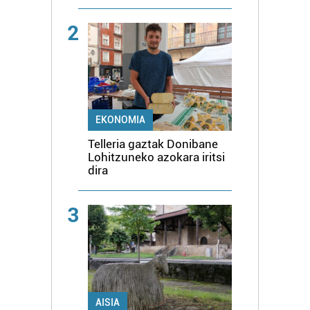
2
EKONOMIA
Telleria gaztak Donibane
Lohitzuneko azokara iritsi
dira
3
AISIA