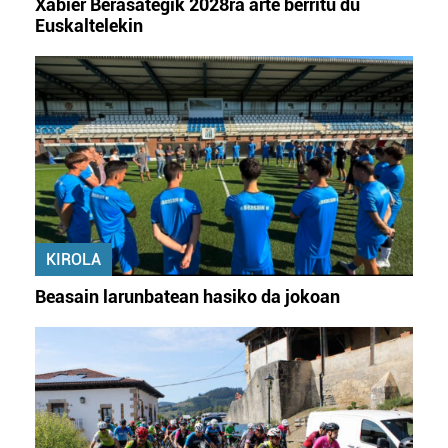
Xabier Berasategik 2028ra arte berritu du
Euskaltelekin
KIROLA
Beasain larunbatean hasiko da jokoan