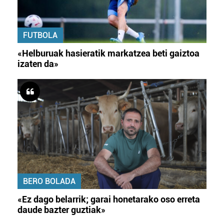
FUTBOLA
«Helburuak hasieratik markatzea beti gaiztoa
izaten da»
BERO BOLADA
«Ez dago belarrik; garai honetarako oso erreta
daude bazter guztiak»