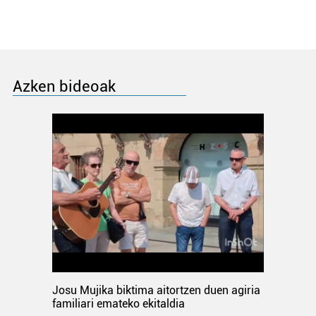
Azken bideoak
Josu Mujika biktima aitortzen duen agiria
familiari emateko ekitaldia