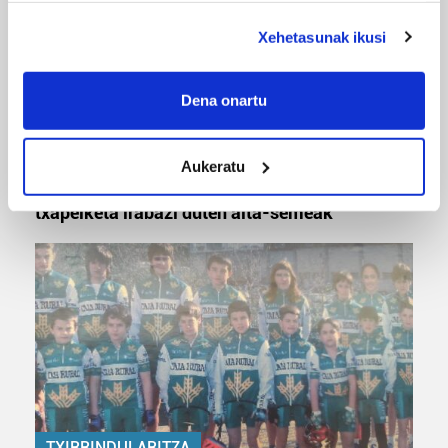
deklaraziotik edo Privacy triggerean klikatuz.
Xehetasunak ikusi
If you allow, we would also like to:
Collect information about your geographical
Dena onartu
location which can be accurate to within several
meters
MUSA
Aukeratu
Identify your device by actively scanning it for
Euxebio eta Ekaitz Zabala: Zumarragako mus
specific characteristics (fingerprinting)
txapelketa irabazi duten aita-semeak
Find out more about how your personal data is processed
and set your preferences in the
details section
.
Guk eta gure bazkideek zure datu pertsonalak
prozesatzen ditugu, zure IP zenbakia, besteak beste,
teknologia erabiliz, cookieak adibidez, iragarki eta eduki
pertsonalizatuak eskaintzeko, iragarkiak eta edukia
neurtzeko, jendeari buruzko informazioa biltzeko eta
produktuak garatzeko. Zure datuak nork eta zertarako
erabiltzen dituen hauta dezakezu.
TXIRRINDULARITZA