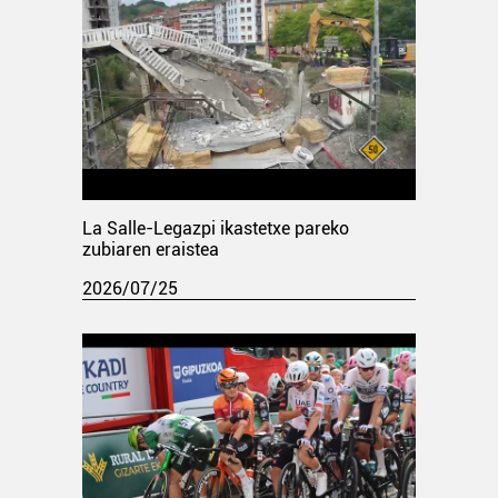
La Salle-Legazpi ikastetxe pareko
zubiaren eraistea
2026/07/25