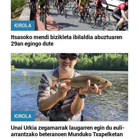
KIROLA
Itsasoko mendi bizikleta ibilaldia abuztuaren
29an egingo dute
KIROLA
Unai Urkia zegamarrak laugarren egin du euli-
arrantzako beteranoen Munduko Txapelketan