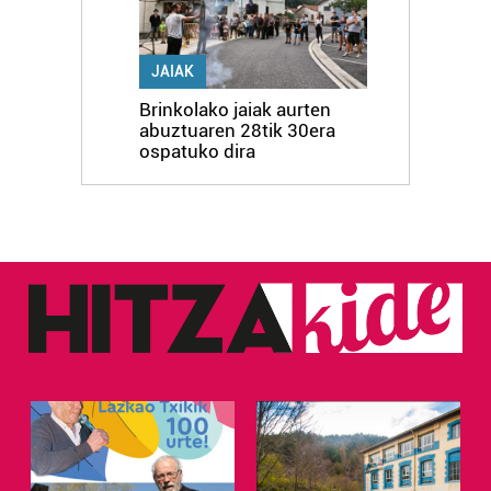
JAIAK
Brinkolako jaiak aurten
abuztuaren 28tik 30era
ospatuko dira