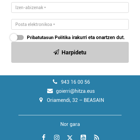
Pribatutasun Politika
irakurri eta onartzen dut.
Harpidetu
943 16 00 56
goierri@hitza.eus
Oriamendi, 32 – BEASAIN
Nor gara