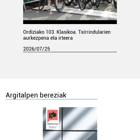
Ordiziako 103. Klasikoa. Txirrindularien
aurkezpena eta irteera
2026/07/25
Argitalpen bereziak