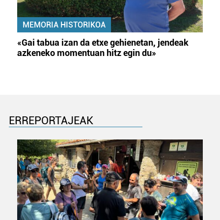
MEMORIA HISTORIKOA
«Gai tabua izan da etxe gehienetan, jendeak
azkeneko momentuan hitz egin du»
ERREPORTAJEAK