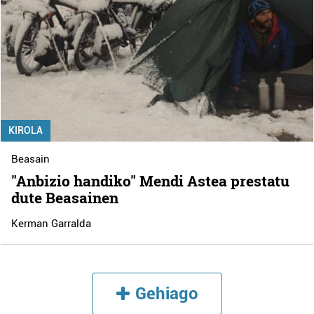
KIROLA
Beasain
"Anbizio handiko" Mendi Astea prestatu
dute Beasainen
Kerman Garralda
Gehiago