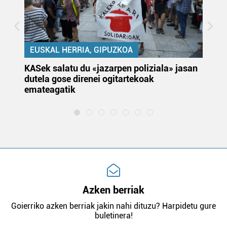
EUSKAL HERRIA, GIPUZKOA
KASek salatu du «jazarpen poliziala» jasan
Pa
dutela gose direnei ogitartekoak
da
emateagatik
«s
Azken berriak
Goierriko azken berriak jakin nahi dituzu? Harpidetu gure
buletinera!