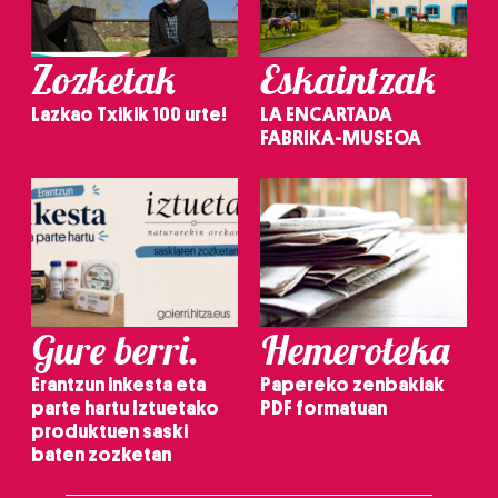
Zozketak
Eskaintzak
Lazkao Txikik 100 urte!
LA ENCARTADA
FABRIKA-MUSEOA
Gure berri.
Hemeroteka
Erantzun inkesta eta
Papereko zenbakiak
parte hartu Iztuetako
PDF formatuan
produktuen saski
baten zozketan