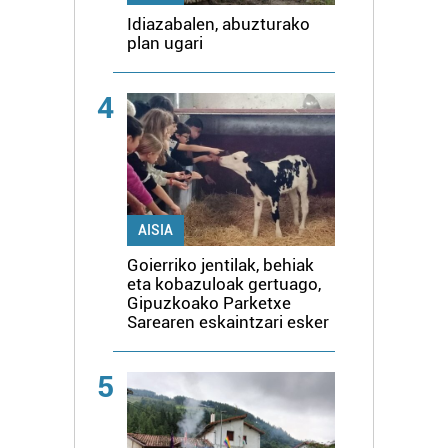
Idiazabalen, abuzturako
plan ugari
4
AISIA
Goierriko jentilak, behiak
eta kobazuloak gertuago,
Gipuzkoako Parketxe
Sarearen eskaintzari esker
5