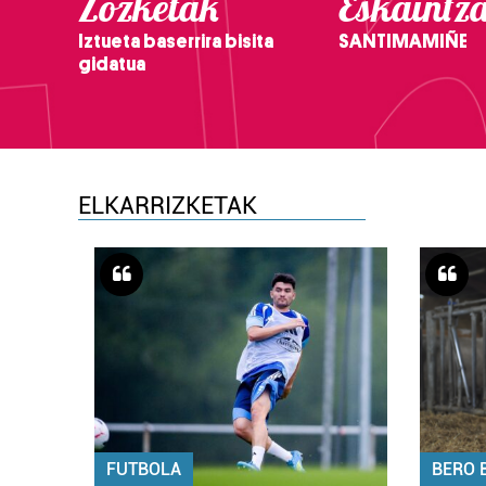
Zozketak
Eskaintz
Iztueta baserrira bisita
SANTIMAMIÑE
gidatua
ELKARRIZKETAK
FUTBOLA
BERO 