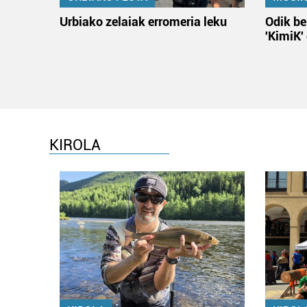
Urbiako zelaiak erromeria leku
Odik be
'KimiK'
KIROLA