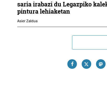
saria irabazi du Legazpiko kale
pintura lehiaketan
Asier Zaldua