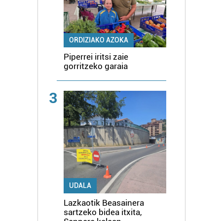
ORDIZIAKO AZOKA
Piperrei iritsi zaie
gorritzeko garaia
3
UDALA
Lazkaotik Beasainera
sartzeko bidea itxita,