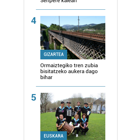
Senpere kalean
4
GIZARTEA
Ormaiztegiko tren zubia
bisitatzeko aukera dago
bihar
5
EUSKARA