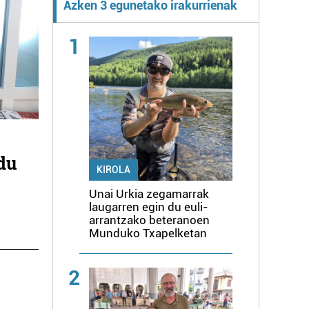
Azken 3 egunetako irakurrienak
1
 du
KIROLA
Unai Urkia zegamarrak
laugarren egin du euli-
arrantzako beteranoen
Munduko Txapelketan
2