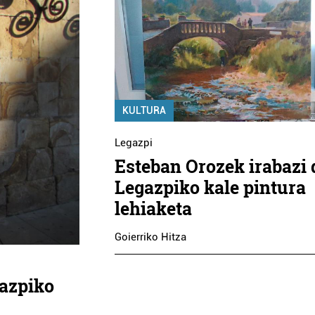
KULTURA
Legazpi
Esteban Orozek irabazi
Legazpiko kale pintura
lehiaketa
Goierriko Hitza
gazpiko