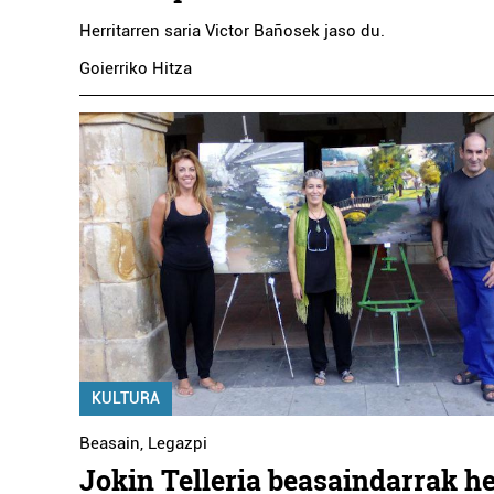
Herritarren saria Victor Bañosek jaso du.
Goierriko Hitza
KULTURA
Beasain
,
Legazpi
Jokin Telleria beasaindarrak he