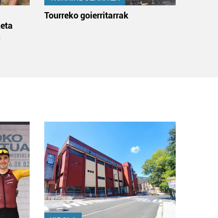
:
Tourreko goierritarrak
eta
k