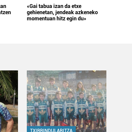
tan
«Gai tabua izan da etxe
atzen
gehienetan, jendeak azkeneko
momentuan hitz egin du»
TXIRRINDULARITZA