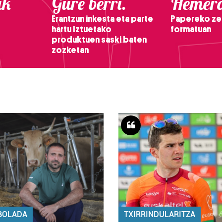
ak
Gure berri.
Hemero
Erantzun inkesta eta parte
Papereko ze
hartu Iztuetako
formatuan
produktuen saski baten
zozketan
BOLADA
TXIRRINDULARITZA