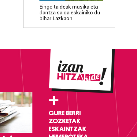
Eingo taldeak musika eta
dantza saioa eskainiko du
bihar Lazkaon
+
GURE BERRI
ZOZKETAK
ESKAINTZAK
HEMEROTEKA