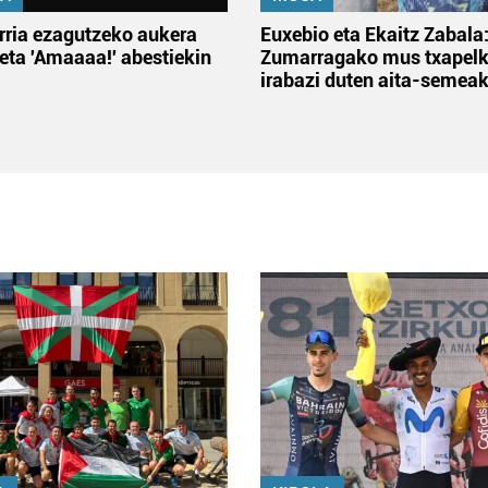
rria ezagutzeko aukera
Euxebio eta Ekaitz Zabala
 eta 'Amaaaa!' abestiekin
Zumarragako mus txapelk
irabazi duten aita-semea