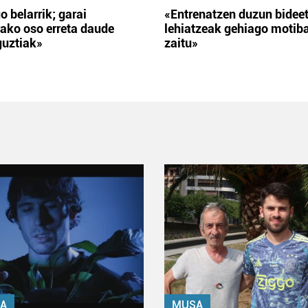
o belarrik; garai
«Entrenatzen duzun bidee
ako oso erreta daude
lehiatzeak gehiago motib
guztiak»
zaitu»
A
MUSA