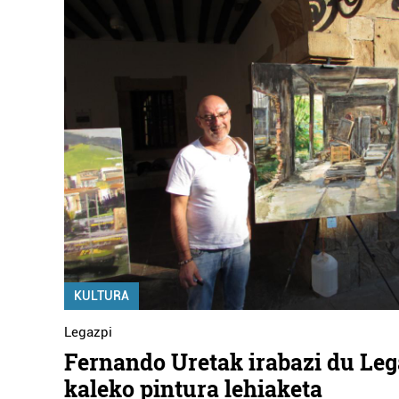
KULTURA
Legazpi
Fernando Uretak irabazi du Le
kaleko pintura lehiaketa