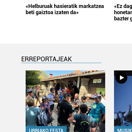
«Helburuak hasieratik markatzea
«Ez dag
beti gaiztoa izaten da»
honetar
bazter 
ERREPORTAJEAK
URBIAKO FESTA
MUSIK