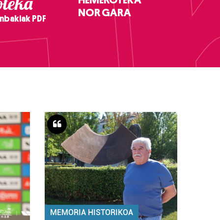
teka
NOR GARA
nbakiak PDF
MEMORIA HISTORIKOA