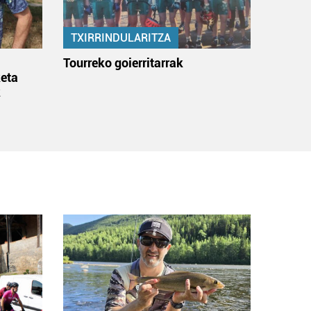
TXIRRINDULARITZA
:
Tourreko goierritarrak
eta
k