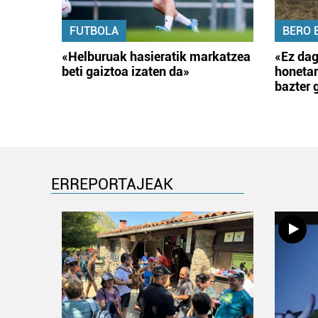
FUTBOLA
BERO 
«Helburuak hasieratik markatzea
«Ez dag
beti gaiztoa izaten da»
honetar
bazter 
ERREPORTAJEAK