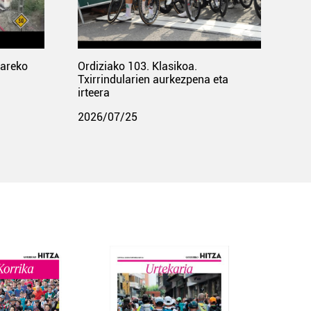
pareko
Ordiziako 103. Klasikoa.
Txirrindularien aurkezpena eta
irteera
2026/07/25