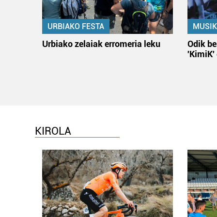
URBIAKO FESTA
MUSIK
Urbiako zelaiak erromeria leku
Odik be
'KimiK'
KIROLA