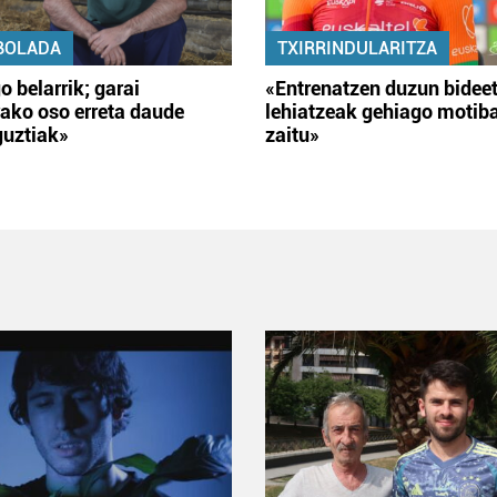
BOLADA
TXIRRINDULARITZA
o belarrik; garai
«Entrenatzen duzun bidee
ako oso erreta daude
lehiatzeak gehiago motib
guztiak»
zaitu»