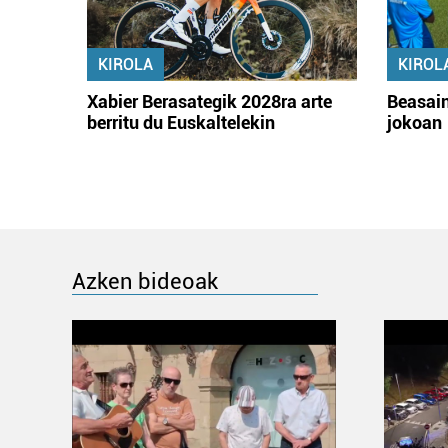
KIROLA
KIROL
Xabier Berasategik 2028ra arte
Beasain
berritu du Euskaltelekin
jokoan
Azken bideoak