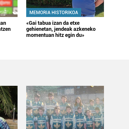
MEMORIA HISTORIKOA
tan
«Gai tabua izan da etxe
atzen
gehienetan, jendeak azkeneko
momentuan hitz egin du»