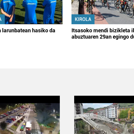
A
KIROLA
 larunbatean hasiko da
Itsasoko mendi bizikleta i
abuztuaren 29an egingo d