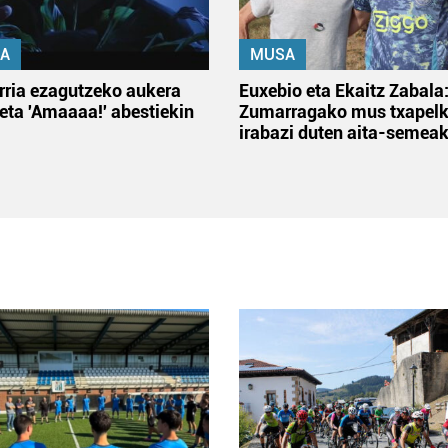
A
MUSA
rria ezagutzeko aukera
Euxebio eta Ekaitz Zabala
 eta 'Amaaaa!' abestiekin
Zumarragako mus txapelk
irabazi duten aita-semea