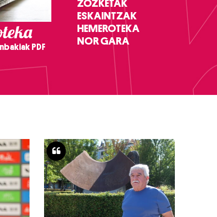
ZOZKETAK
ESKAINTZAK
teka
HEMEROTEKA
NOR GARA
nbakiak PDF