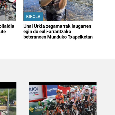
KIROLA
bilaldia
Unai Urkia zegamarrak laugarren
ute
egin du euli-arrantzako
beteranoen Munduko Txapelketan