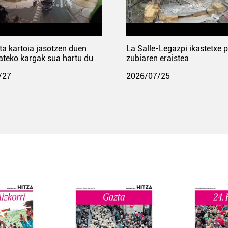
ta kartoia jasotzen duen
La Salle-Legazpi ikastetxe 
ateko kargak sua hartu du
zubiaren eraistea
/27
2026/07/25