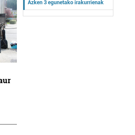
Azken 3 egunetako irakurrienak
gaur