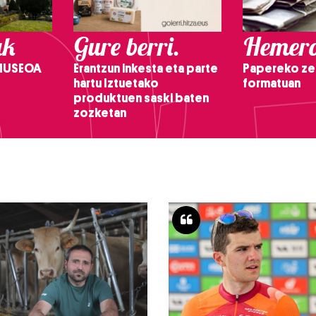
ak
Gure berri.
Hemero
 MUSEOA
Erantzun inkesta eta parte
Papereko ze
hartu Iztuetako
formatuan
produktuen saski baten
zozketan