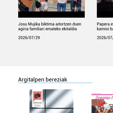
Josu Mujika biktima aitortzen duen
Papera e
agiria familiari emateko ekitaldia
kamioi b
2026/07/29
2026/07
Argitalpen bereziak