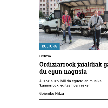
KULTURA
Ordizia
Ordiziarrock jaialdiak 
du egun nagusia
Auzoz auzo ibili da eguerdian musika
'kamiorrock' egitasmoari esker
Goierriko Hitza