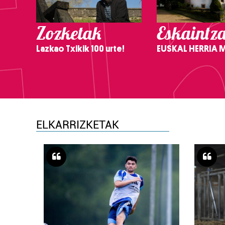
Zozketak
Eskaintz
Lazkao Txikik 100 urte!
EUSKAL HERRIA
ELKARRIZKETAK