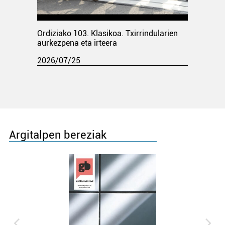
Ordiziako 103. Klasikoa. Txirrindularien
aurkezpena eta irteera
2026/07/25
Argitalpen bereziak