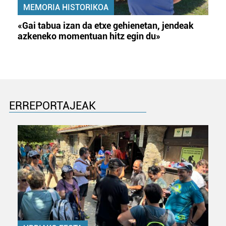
MEMORIA HISTORIKOA
«Gai tabua izan da etxe gehienetan, jendeak
azkeneko momentuan hitz egin du»
ERREPORTAJEAK