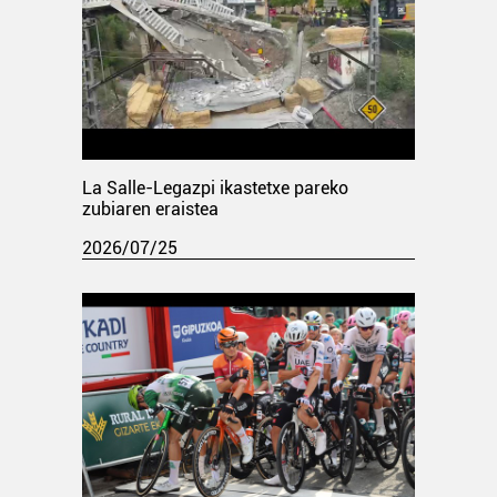
La Salle-Legazpi ikastetxe pareko
zubiaren eraistea
2026/07/25