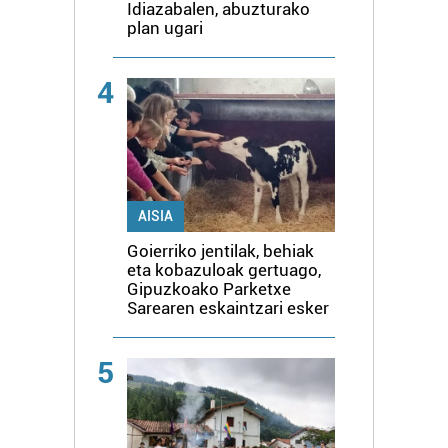
Idiazabalen, abuzturako
plan ugari
4
AISIA
Goierriko jentilak, behiak
eta kobazuloak gertuago,
Gipuzkoako Parketxe
Sarearen eskaintzari esker
5