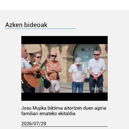
Azken bideoak
Josu Mujika biktima aitortzen duen agiria
familiari emateko ekitaldia
2026/07/29