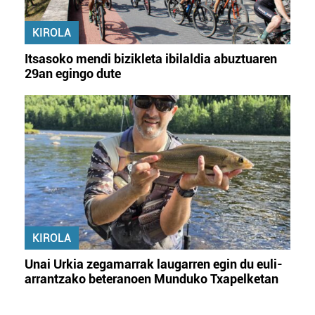
KIROLA
Itsasoko mendi bizikleta ibilaldia abuztuaren
29an egingo dute
KIROLA
Unai Urkia zegamarrak laugarren egin du euli-
arrantzako beteranoen Munduko Txapelketan