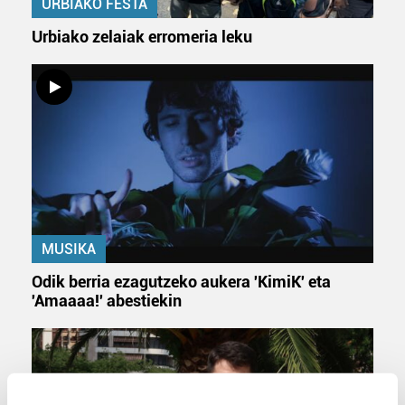
URBIAKO FESTA
Urbiako zelaiak erromeria leku
MUSIKA
Odik berria ezagutzeko aukera 'KimiK' eta
'Amaaaa!' abestiekin