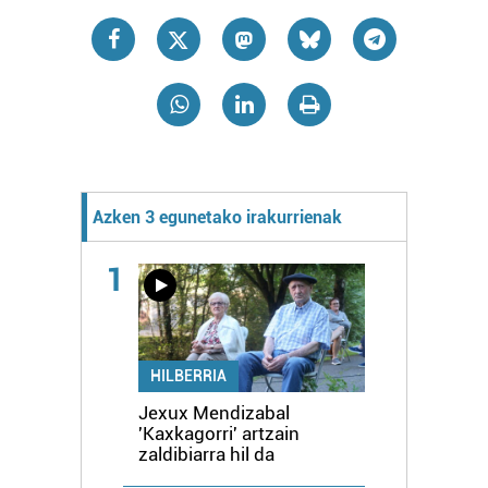
Azken 3 egunetako irakurrienak
1
HILBERRIA
Jexux Mendizabal
'Kaxkagorri' artzain
zaldibiarra hil da