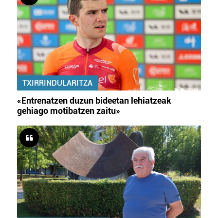
TXIRRINDULARITZA
«Entrenatzen duzun bideetan lehiatzeak
gehiago motibatzen zaitu»