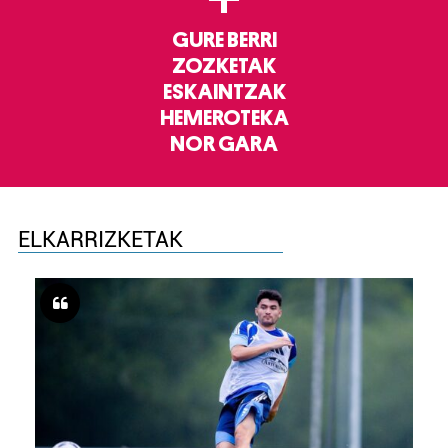
GURE BERRI
ZOZKETAK
ESKAINTZAK
HEMEROTEKA
NOR GARA
ELKARRIZKETAK