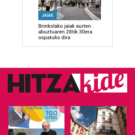
JAIAK
Brinkolako jaiak aurten
abuztuaren 28tik 30era
ospatuko dira