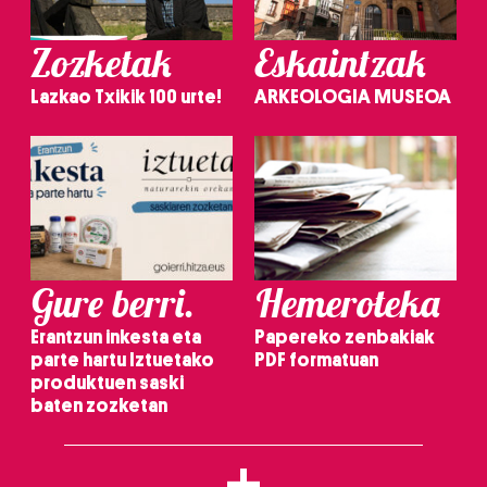
Zozketak
Eskaintzak
Lazkao Txikik 100 urte!
ARKEOLOGIA MUSEOA
Gure berri.
Hemeroteka
Erantzun inkesta eta
Papereko zenbakiak
parte hartu Iztuetako
PDF formatuan
produktuen saski
baten zozketan
+