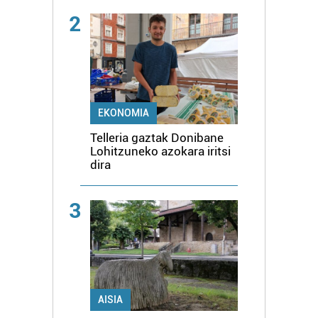
2
EKONOMIA
Telleria gaztak Donibane
Lohitzuneko azokara iritsi
dira
3
AISIA