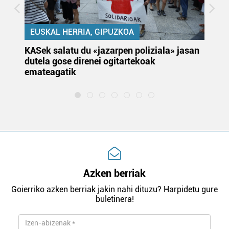
EUSKAL HERRIA, GIPUZKOA
KASek salatu du «jazarpen poliziala» jasan
Pa
dutela gose direnei ogitartekoak
da
emateagatik
«s
Azken berriak
Goierriko azken berriak jakin nahi dituzu? Harpidetu gure
buletinera!