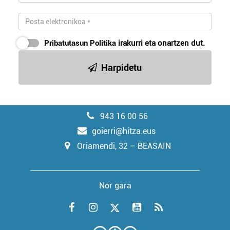
Pribatutasun Politika
irakurri eta onartzen dut.
Harpidetu
943 16 00 56
goierri@hitza.eus
Oriamendi, 32 – BEASAIN
Nor gara