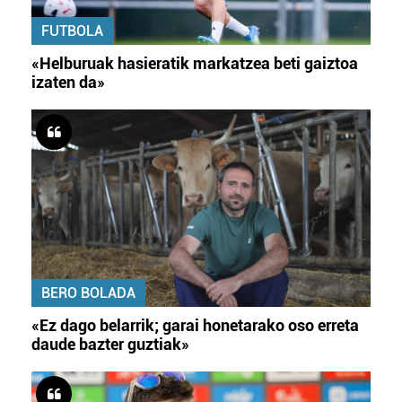
FUTBOLA
«Helburuak hasieratik markatzea beti gaiztoa
izaten da»
BERO BOLADA
«Ez dago belarrik; garai honetarako oso erreta
daude bazter guztiak»