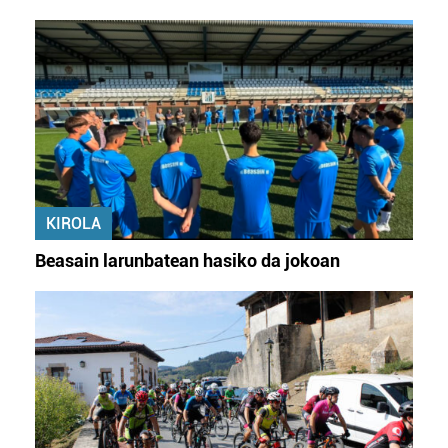
datuen atalean. Edozein unetan alda edo ken dezakezu
zure baimena Cookieen adierazpenean.
Webgune honek cookie propioak eta hirugarrenen cookie-
fitxategiak erabiltzen ditu. Zure esperientzia eta
zerbitzuak hobetzeko asmoz, cookie teknologiaz
baliatzen gara. Ohar hau onartuz gero, teknologia hori
erabiltzeko baimen esplizitua ematen diguzu.
Gehiago
irakurri
KIROLA
Beasain larunbatean hasiko da jokoan