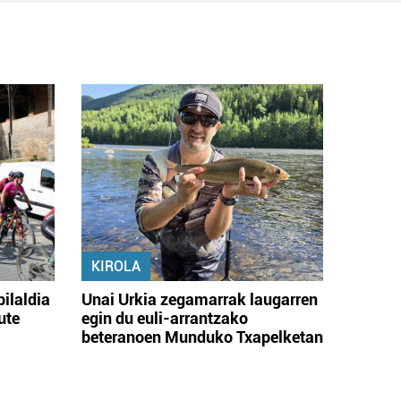
KIROLA
bilaldia
Unai Urkia zegamarrak laugarren
ute
egin du euli-arrantzako
beteranoen Munduko Txapelketan