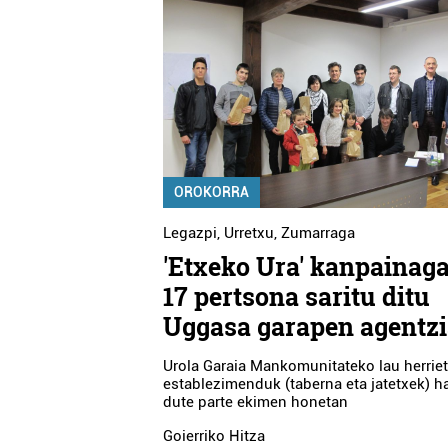
OROKORRA
Legazpi
,
Urretxu
,
Zumarraga
'Etxeko Ura' kanpainaga
17 pertsona saritu ditu
Uggasa garapen agentz
Urola Garaia Mankomunitateko lau herrie
establezimenduk (taberna eta jatetxek) h
dute parte ekimen honetan
Goierriko Hitza