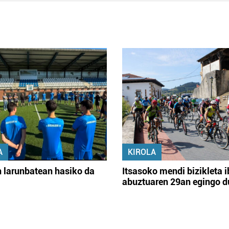
A
KIROLA
 larunbatean hasiko da
Itsasoko mendi bizikleta i
abuztuaren 29an egingo d