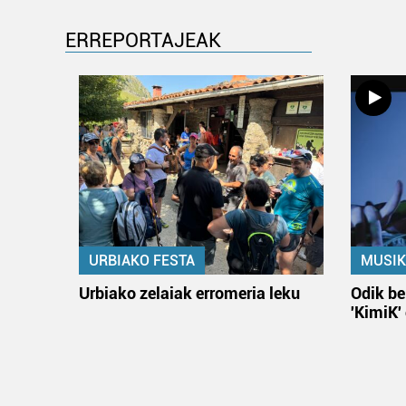
ERREPORTAJEAK
URBIAKO FESTA
MUSIK
Urbiako zelaiak erromeria leku
Odik be
'KimiK'