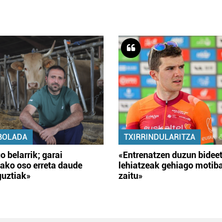
BOLADA
TXIRRINDULARITZA
o belarrik; garai
«Entrenatzen duzun bidee
ako oso erreta daude
lehiatzeak gehiago motib
guztiak»
zaitu»