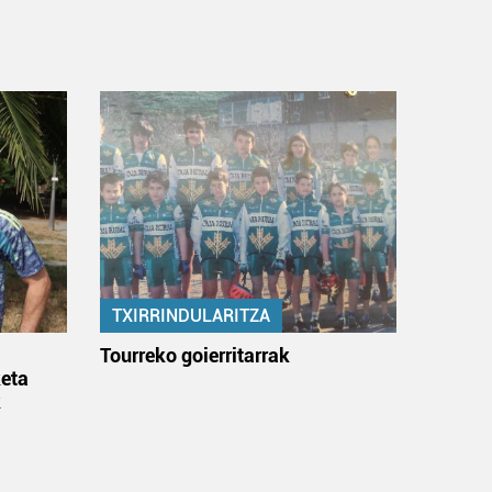
TXIRRINDULARITZA
:
Tourreko goierritarrak
eta
k