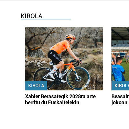
KIROLA
KIROLA
KIROL
Xabier Berasategik 2028ra arte
Beasain
berritu du Euskaltelekin
jokoan