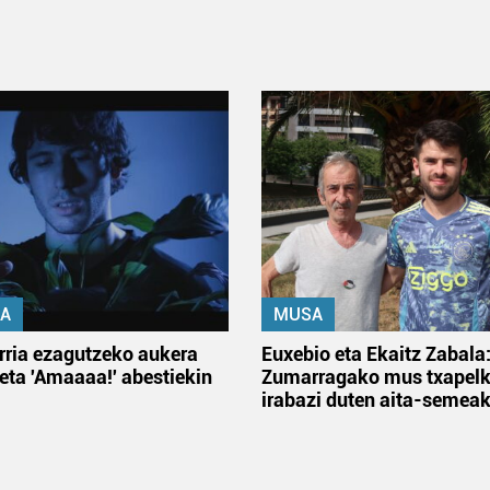
A
MUSA
rria ezagutzeko aukera
Euxebio eta Ekaitz Zabala
 eta 'Amaaaa!' abestiekin
Zumarragako mus txapelk
irabazi duten aita-semea