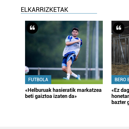
ELKARRIZKETAK
FUTBOLA
BERO 
«Helburuak hasieratik markatzea
«Ez dag
beti gaiztoa izaten da»
honetar
bazter 