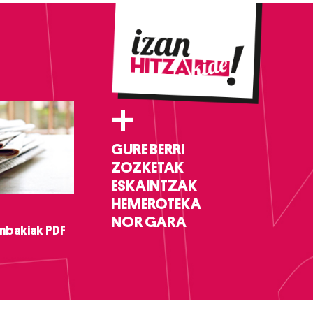
+
GURE BERRI
ZOZKETAK
ESKAINTZAK
HEMEROTEKA
NOR GARA
nbakiak PDF