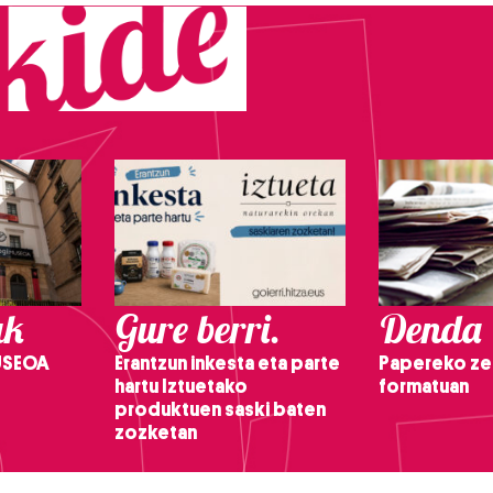
ak
Gure berri.
Denda
USEOA
Erantzun inkesta eta parte
Papereko ze
hartu Iztuetako
formatuan
produktuen saski baten
zozketan