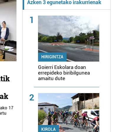
Azken 3 egunetako irakurrienak
1
HIRIGINTZA
Goierri Eskolara doan
errepideko biribilgunea
tik
amaitu dute
iak
2
tako 17
artu
KIROLA