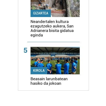
GIZARTEA
Neandertalen kultura
ezagutzeko aukera, San
Adrianera bisita gidatua
eginda
5
KIROLA
Beasain larunbatean
hasiko da jokoan