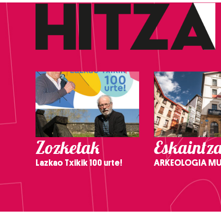
Zozketak
Eskaintz
Lazkao Txikik 100 urte!
ARKEOLOGIA M