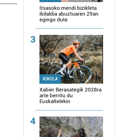
Itsasoko mendi bizikleta
ibilaldia abuztuaren 29an
egingo dute
3
KIROLA
Xabier Berasategik 2028ra
arte berritu du
Euskaltelekin
4