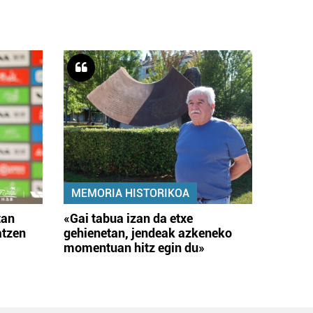
MEMORIA HISTORIKOA
tan
«Gai tabua izan da etxe
atzen
gehienetan, jendeak azkeneko
momentuan hitz egin du»