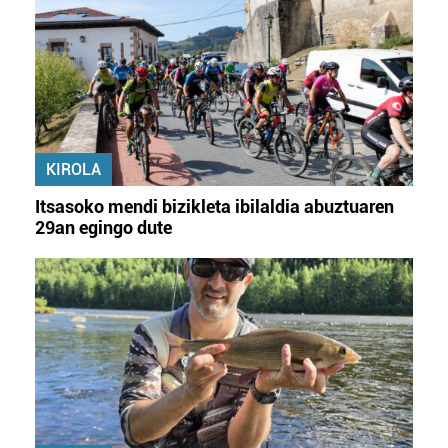
KIROLA
Itsasoko mendi bizikleta ibilaldia abuztuaren
29an egingo dute