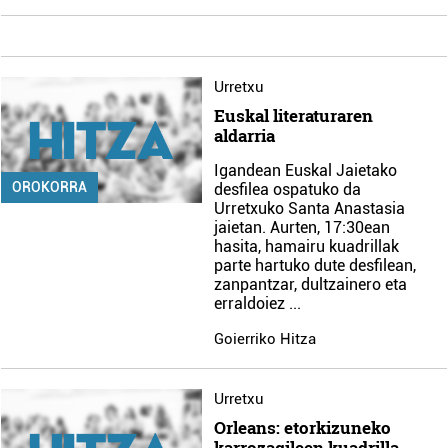
Urretxu
Euskal literaturaren
aldarria
Igandean Euskal Jaietako
OROKORRA
desfilea ospatuko da
Urretxuko Santa Anastasia
jaietan. Aurten, 17:30ean
hasita, hamairu kuadrillak
parte hartuko dute desfilean,
zanpantzar, dultzainero eta
erraldoiez
...
Goierriko Hitza
Urretxu
Orleans: etorkizuneko
karrozagileen kuadrilla