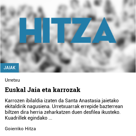
JAIAK
Urretxu
Euskal Jaia eta karrozak
Karrozen ibilaldia izaten da Santa Anastasia jaietako
ekitaldirik nagusiena. Urretxuarrak errepide bazterrean
biltzen dira herria zeharkatzen duen desfilea ikusteko.
Kuadrillek egindako
...
Goierriko Hitza