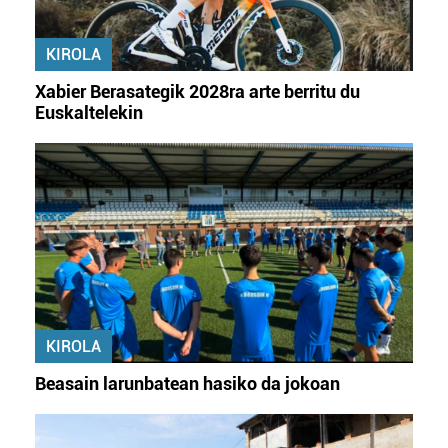
KIROLA
Xabier Berasategik 2028ra arte berritu du
Euskaltelekin
KIROLA
Beasain larunbatean hasiko da jokoan