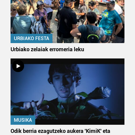
URBIAKO FESTA
Urbiako zelaiak erromeria leku
MUSIKA
Odik berria ezagutzeko aukera 'KimiK' eta