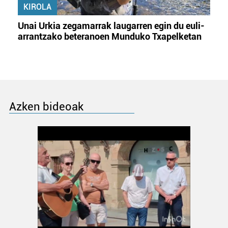
KIROLA
Unai Urkia zegamarrak laugarren egin du euli-
arrantzako beteranoen Munduko Txapelketan
Azken bideoak