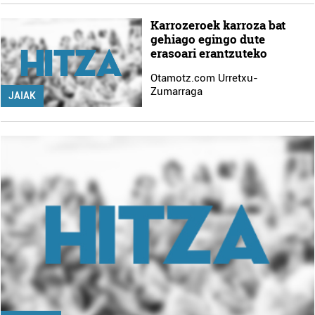
Karrozeroek karroza bat
gehiago egingo dute
erasoari erantzuteko
Otamotz.com Urretxu-
Zumarraga
JAIAK