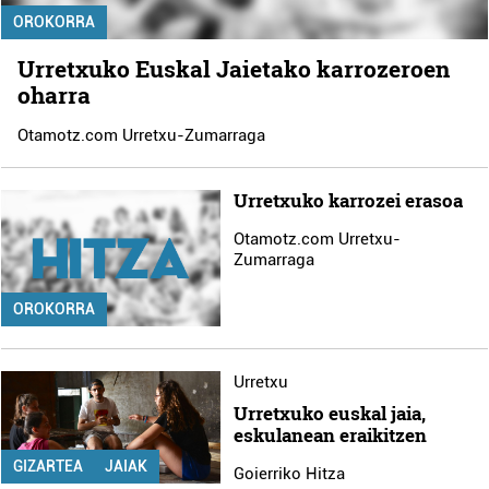
OROKORRA
Urretxuko Euskal Jaietako karrozeroen
oharra
Otamotz.com Urretxu-Zumarraga
Urretxuko karrozei erasoa
Otamotz.com Urretxu-
Zumarraga
OROKORRA
Urretxu
Urretxuko euskal jaia,
eskulanean eraikitzen
GIZARTEA
JAIAK
Goierriko Hitza