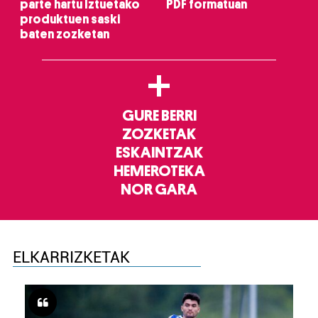
parte hartu Iztuetako
PDF formatuan
produktuen saski
baten zozketan
+
GURE BERRI
ZOZKETAK
ESKAINTZAK
HEMEROTEKA
NOR GARA
ELKARRIZKETAK