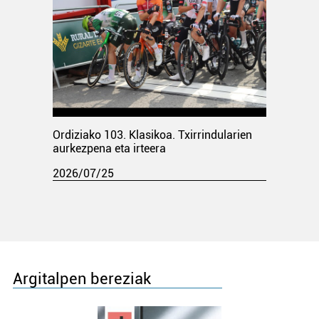
Ordiziako 103. Klasikoa. Txirrindularien
aurkezpena eta irteera
2026/07/25
Argitalpen bereziak