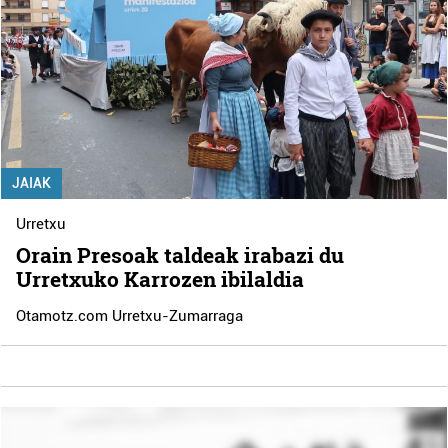
JAIAK
Urretxu
Orain Presoak taldeak irabazi du
Urretxuko Karrozen ibilaldia
Otamotz.com Urretxu-Zumarraga