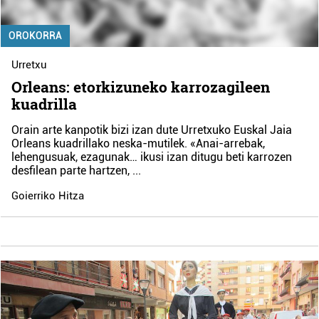
OROKORRA
Urretxu
Orleans: etorkizuneko karrozagileen
kuadrilla
Orain arte kanpotik bizi izan dute Urretxuko Euskal Jaia
Orleans kuadrillako neska-mutilek. «Anai-arrebak,
lehengusuak, ezagunak… ikusi izan ditugu beti karrozen
desfilean parte hartzen,
...
Goierriko Hitza