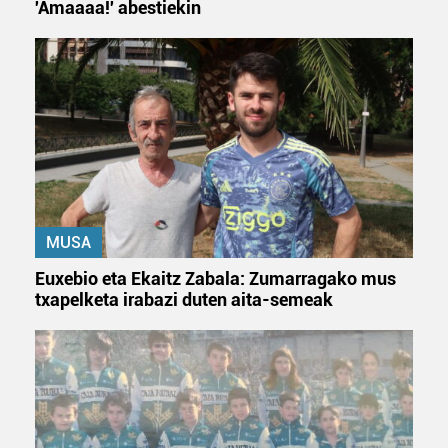
'Amaaaa!' abestiekin
MUSA
Euxebio eta Ekaitz Zabala: Zumarragako mus
txapelketa irabazi duten aita-semeak