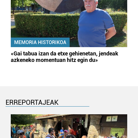
MEMORIA HISTORIKOA
«Gai tabua izan da etxe gehienetan, jendeak
azkeneko momentuan hitz egin du»
ERREPORTAJEAK