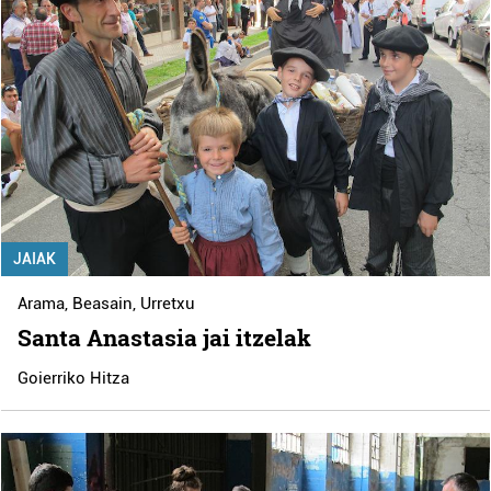
JAIAK
Arama
,
Beasain
,
Urretxu
Santa Anastasia jai itzelak
Goierriko Hitza