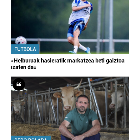
FUTBOLA
«Helburuak hasieratik markatzea beti gaiztoa
izaten da»