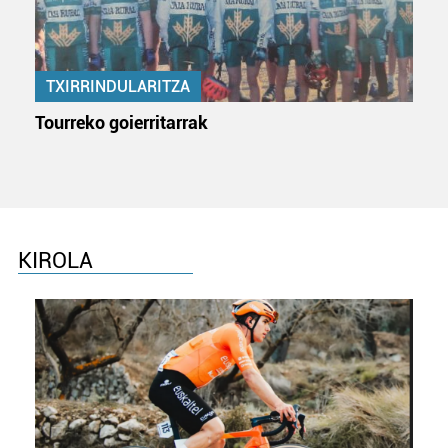
TXIRRINDULARITZA
Tourreko goierritarrak
KIROLA