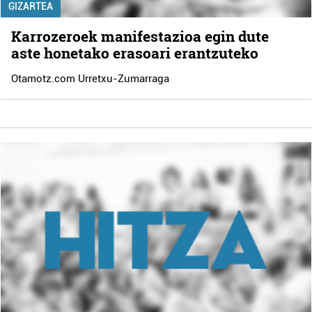
GIZARTEA
Karrozeroek manifestazioa egin dute
aste honetako erasoari erantzuteko
Otamotz.com Urretxu-Zumarraga