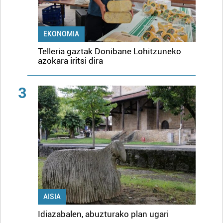
EKONOMIA
Telleria gaztak Donibane Lohitzuneko
azokara iritsi dira
3
AISIA
Idiazabalen, abuzturako plan ugari