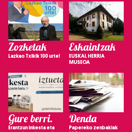
irakurri
Zozketak
Eskaintzak
Lazkao Txikik 100 urte!
EUSKAL HERRIA
MUSEOA
Gure berri.
Denda
Erantzun inkesta eta
Papereko zenbakiak