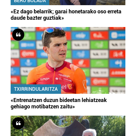
BERO BOLADA
«Ez dago belarrik; garai honetarako oso erreta
daude bazter guztiak»
TXIRRINDULARITZA
«Entrenatzen duzun bideetan lehiatzeak
gehiago motibatzen zaitu»