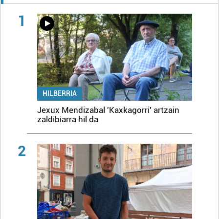
1
HILBERRIA
Jexux Mendizabal 'Kaxkagorri' artzain
zaldibiarra hil da
2