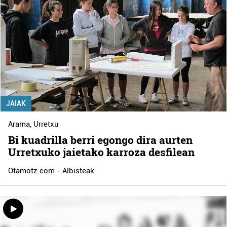
JAIAK
Arama
,
Urretxu
Bi kuadrilla berri egongo dira aurten
Urretxuko jaietako karroza desfilean
Otamotz.com - Albisteak