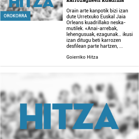
Orain arte kanpotik bizi izan
OROKORRA
dute Urretxuko Euskal Jaia
Orleans kuadrillako neska-
mutilek. «Anai-arrebak,
lehengusuak, ezagunak… ikusi
izan ditugu beti karrozen
desfilean parte hartzen,
...
Goierriko Hitza