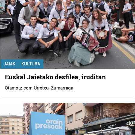
JAIAK
KULTURA
Euskal Jaietako desfilea, iruditan
Otamotz.com Urretxu-Zumarraga