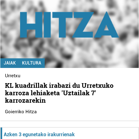
JAIAK
KULTURA
Urretxu
KL kuadrillak irabazi du Urretxuko
karroza lehiaketa 'Uztailak 7'
karrozarekin
Goierriko Hitza
Azken 3 egunetako irakurrienak