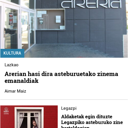
KULTURA
Lazkao
Arerian hasi dira asteburuetako zinema
emanaldiak
Aimar Maiz
Legazpi
Aldaketak egin dituzte
Legazpiko asteburuko zine
karteldegian