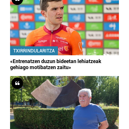
TXIRRINDULARITZA
«Entrenatzen duzun bideetan lehiatzeak
gehiago motibatzen zaitu»