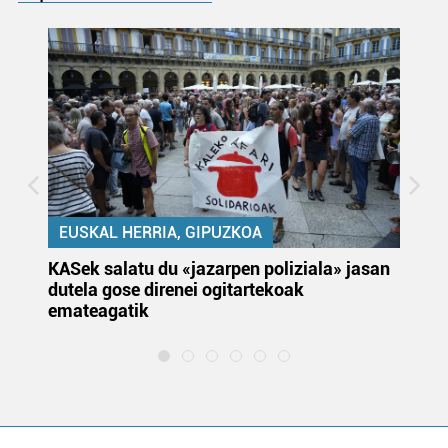
EUSKAL HERRIA, GIPUZKOA
KASek salatu du «jazarpen poliziala» jasan
Pa
dutela gose direnei ogitartekoak
da
emateagatik
«s