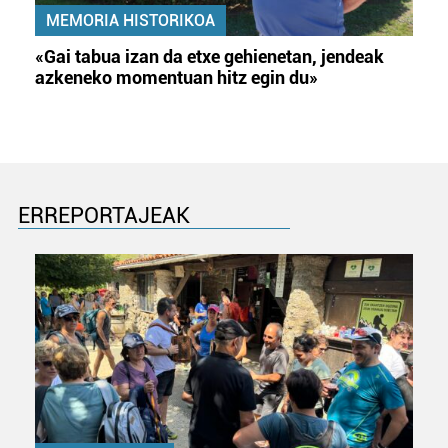
MEMORIA HISTORIKOA
«Gai tabua izan da etxe gehienetan, jendeak
azkeneko momentuan hitz egin du»
ERREPORTAJEAK