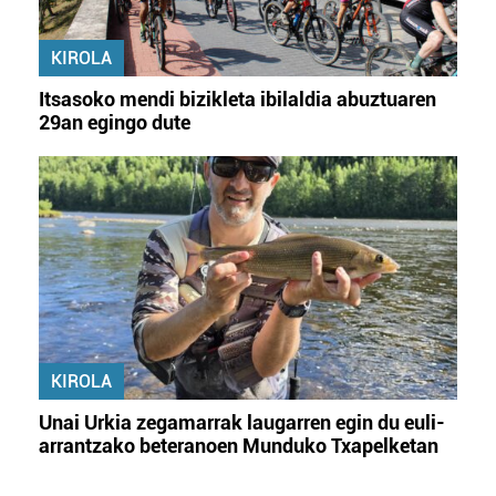
KIROLA
Itsasoko mendi bizikleta ibilaldia abuztuaren
29an egingo dute
KIROLA
Unai Urkia zegamarrak laugarren egin du euli-
arrantzako beteranoen Munduko Txapelketan