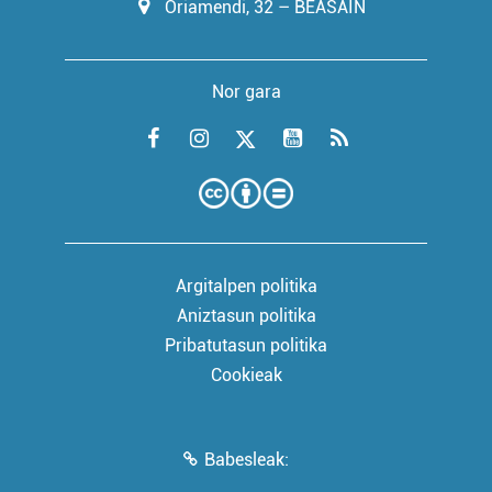
Oriamendi, 32 – BEASAIN
Nor gara
Argitalpen politika
Aniztasun politika
Pribatutasun politika
Cookieak
Babesleak: