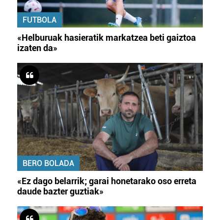
FUTBOLA
«Helburuak hasieratik markatzea beti gaiztoa
izaten da»
BERO BOLADA
«Ez dago belarrik; garai honetarako oso erreta
daude bazter guztiak»