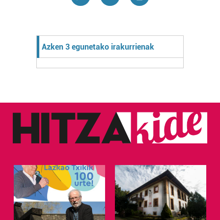
Azken 3 egunetako irakurrienak