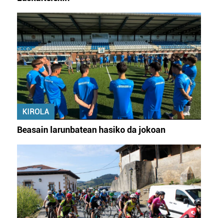
KIROLA
Beasain larunbatean hasiko da jokoan