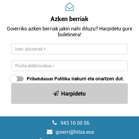
Azken berriak
Goierriko azken berriak jakin nahi dituzu? Harpidetu gure
buletinera!
Pribatutasun Politika
irakurri eta onartzen dut.
Harpidetu
943 16 00 56
goierri@hitza.eus