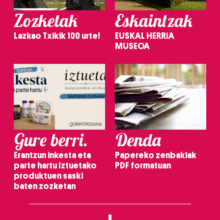
Zozketak
Eskaintzak
Lazkao Txikik 100 urte!
EUSKAL HERRIA
MUSEOA
Gure berri.
Denda
Erantzun inkesta eta
Papereko zenbakiak
parte hartu Iztuetako
PDF formatuan
produktuen saski
baten zozketan