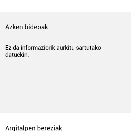
Azken bideoak
Ez da informaziorik aurkitu sartutako
datuekin.
Argitalpen bereziak