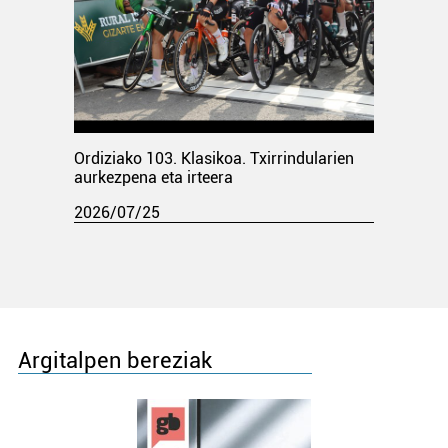
Ordiziako 103. Klasikoa. Txirrindularien
aurkezpena eta irteera
2026/07/25
Argitalpen bereziak