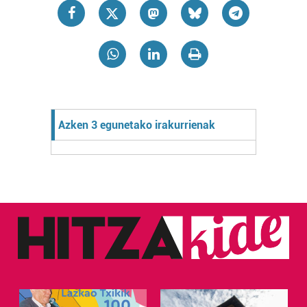
Azken 3 egunetako irakurrienak