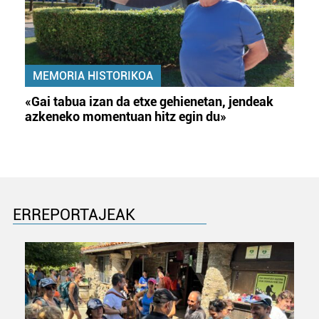
MEMORIA HISTORIKOA
«Gai tabua izan da etxe gehienetan, jendeak
azkeneko momentuan hitz egin du»
ERREPORTAJEAK