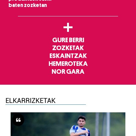
baten zozketan
+
GURE BERRI
ZOZKETAK
ESKAINTZAK
HEMEROTEKA
NOR GARA
ELKARRIZKETAK