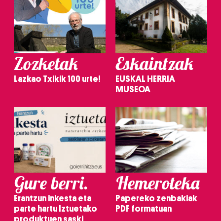
Zozketak
Eskaintzak
Lazkao Txikik 100 urte!
EUSKAL HERRIA
MUSEOA
Gure berri.
Hemeroteka
Erantzun inkesta eta
Papereko zenbakiak
parte hartu Iztuetako
PDF formatuan
produktuen saski