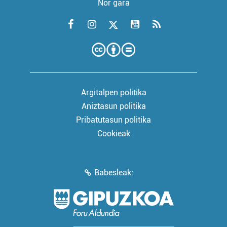
Nor gara
Argitalpen politika
Aniztasun politika
Pribatutasun politika
Cookieak
Babesleak: