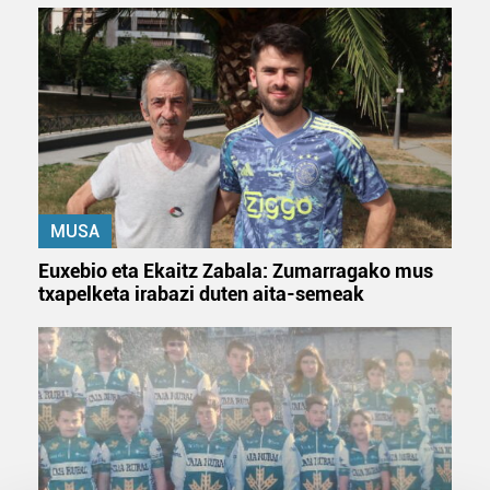
MUSA
Euxebio eta Ekaitz Zabala: Zumarragako mus
txapelketa irabazi duten aita-semeak