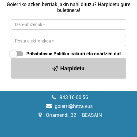
Goierriko azken berriak jakin nahi dituzu? Harpidetu gure
buletinera!
Pribatutasun Politika
irakurri eta onartzen dut.
Harpidetu
943 16 00 56
goierri@hitza.eus
Oriamendi, 32 – BEASAIN