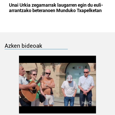
Unai Urkia zegamarrak laugarren egin du euli-
arrantzako beteranoen Munduko Txapelketan
Azken bideoak