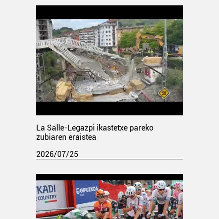
La Salle-Legazpi ikastetxe pareko
zubiaren eraistea
2026/07/25