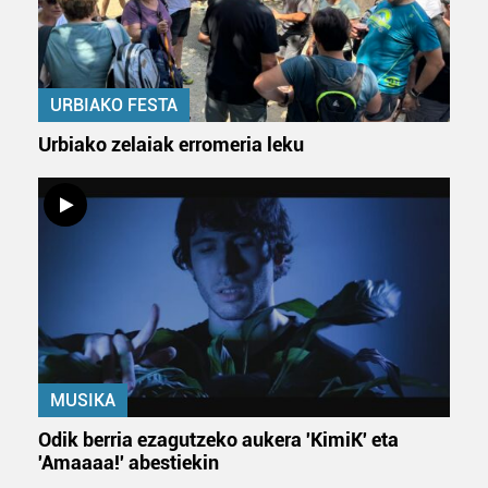
URBIAKO FESTA
Urbiako zelaiak erromeria leku
MUSIKA
Odik berria ezagutzeko aukera 'KimiK' eta
'Amaaaa!' abestiekin