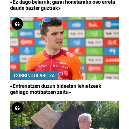
«Ez dago belarrik; garai honetarako oso erreta
daude bazter guztiak»
TXIRRINDULARITZA
«Entrenatzen duzun bideetan lehiatzeak
gehiago motibatzen zaitu»