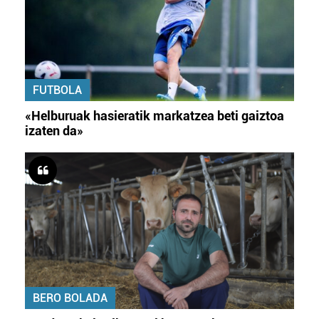
FUTBOLA
«Helburuak hasieratik markatzea beti gaiztoa
izaten da»
BERO BOLADA