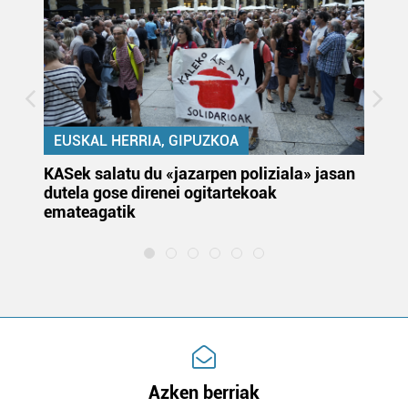
EUSKAL HERRIA, GIPUZKOA
KASek salatu du «jazarpen poliziala» jasan
Pa
dutela gose direnei ogitartekoak
da
emateagatik
«s
Azken berriak