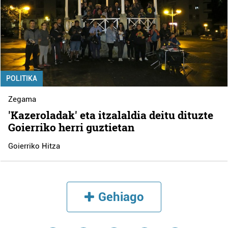
POLITIKA
Zegama
'Kazeroladak' eta itzalaldia deitu dituzte
Goierriko herri guztietan
Goierriko Hitza
Gehiago