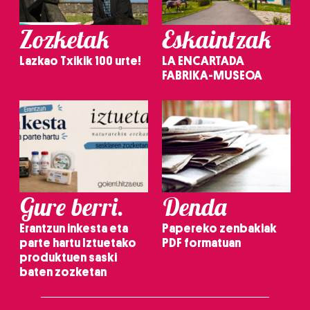
Zozketak
Eskaintzak
Lazkao Txikik 100 urte!
LA ENCARTADA
FABRIKA-MUSEOA
Gure berri.
Denda
Erantzun inkesta eta
Papereko zenbakiak
parte hartu Iztuetako
PDF formatuan
produktuen saski
baten zozketan