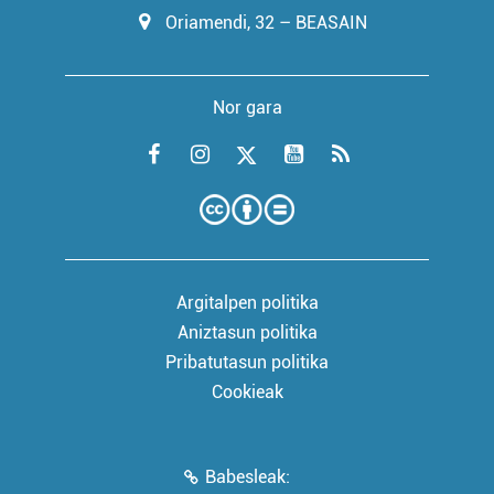
Oriamendi, 32 – BEASAIN
Nor gara
Argitalpen politika
Aniztasun politika
Pribatutasun politika
Cookieak
Babesleak: