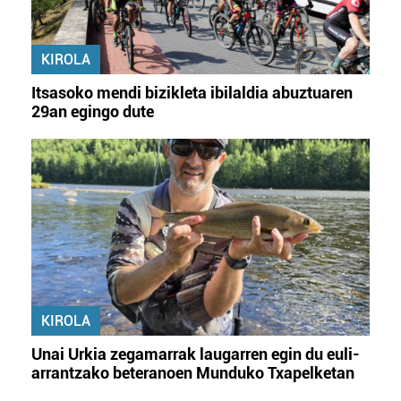
KIROLA
Itsasoko mendi bizikleta ibilaldia abuztuaren
29an egingo dute
KIROLA
Unai Urkia zegamarrak laugarren egin du euli-
arrantzako beteranoen Munduko Txapelketan