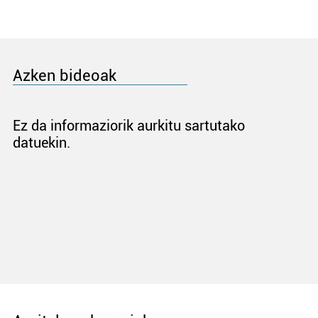
Azken bideoak
Ez da informaziorik aurkitu sartutako
datuekin.