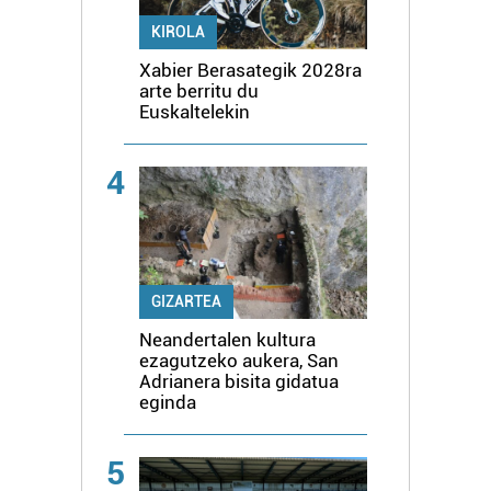
KIROLA
Xabier Berasategik 2028ra
arte berritu du
Euskaltelekin
4
GIZARTEA
Neandertalen kultura
ezagutzeko aukera, San
Adrianera bisita gidatua
eginda
5