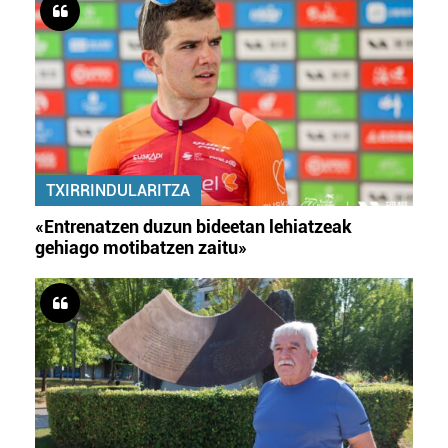
TXIRRINDULARITZA
«Entrenatzen duzun bideetan lehiatzeak
gehiago motibatzen zaitu»