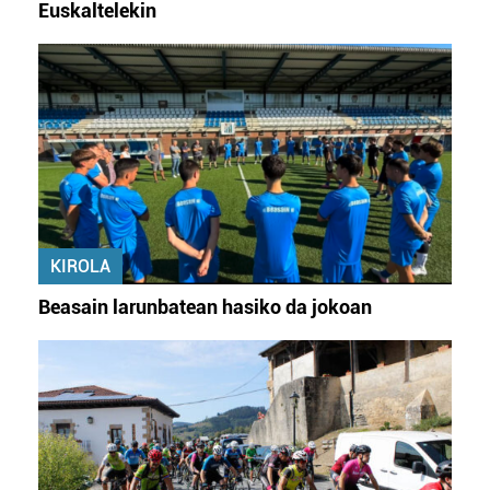
Euskaltelekin
KIROLA
Beasain larunbatean hasiko da jokoan