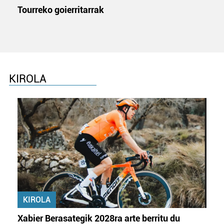
Tourreko goierritarrak
KIROLA
KIROLA
Xabier Berasategik 2028ra arte berritu du