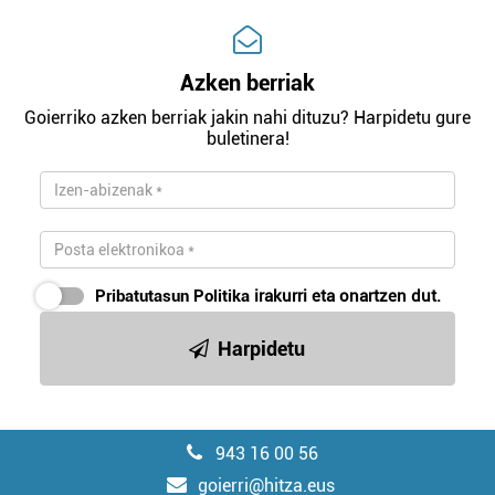
Azken berriak
Goierriko azken berriak jakin nahi dituzu? Harpidetu gure
buletinera!
Pribatutasun Politika
irakurri eta onartzen dut.
Harpidetu
943 16 00 56
goierri@hitza.eus