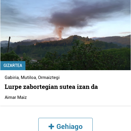
GIZARTEA
Gabiria
,
Mutiloa
,
Ormaiztegi
Lurpe zabortegian sutea izan da
Aimar Maiz
Gehiago