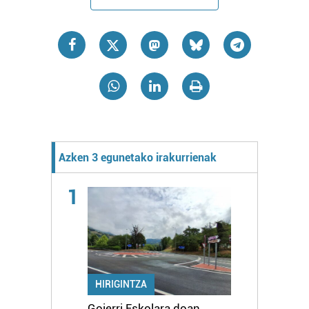
Azken 3 egunetako irakurrienak
1
HIRIGINTZA
Goierri Eskolara doan