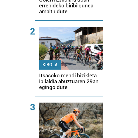
errepideko biribilgunea
amaitu dute
2
KIROLA
Itsasoko mendi bizikleta
ibilaldia abuztuaren 29an
egingo dute
3