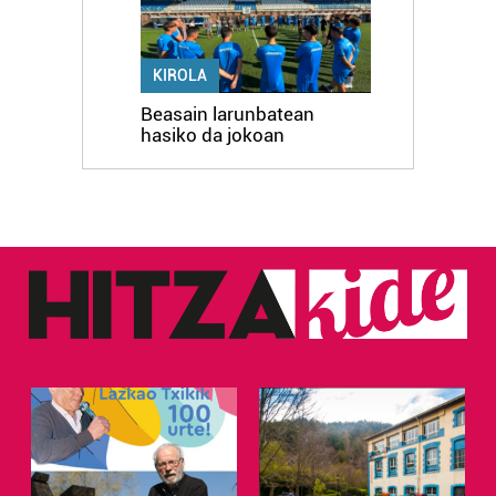
KIROLA
Beasain larunbatean
hasiko da jokoan