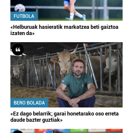
FUTBOLA
«Helburuak hasieratik markatzea beti gaiztoa
izaten da»
BERO BOLADA
«Ez dago belarrik; garai honetarako oso erreta
daude bazter guztiak»