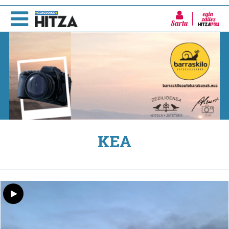
Sartu
KEA