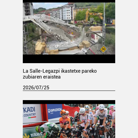
La Salle-Legazpi ikastetxe pareko
zubiaren eraistea
2026/07/25