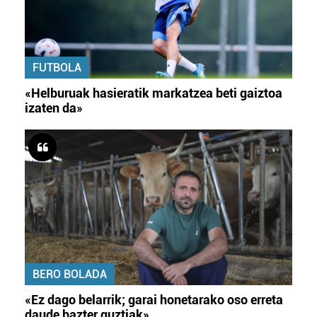
FUTBOLA
«Helburuak hasieratik markatzea beti gaiztoa
izaten da»
BERO BOLADA
«Ez dago belarrik; garai honetarako oso erreta
daude bazter guztiak»