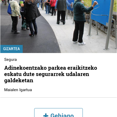
GIZARTEA
Segura
Adinekoentzako parkea eraikitzeko
eskatu dute segurarrek udalaren
galdeketan
Maialen Igartua
Gehiago