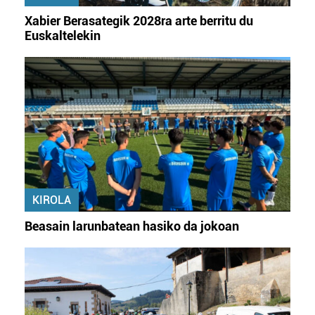
irakurri
Xabier Berasategik 2028ra arte berritu du
Euskaltelekin
KIROLA
Beasain larunbatean hasiko da jokoan