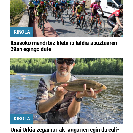
KIROLA
Itsasoko mendi bizikleta ibilaldia abuztuaren
29an egingo dute
KIROLA
Unai Urkia zegamarrak laugarren egin du euli-