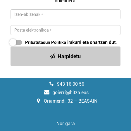
buletinera!
Pribatutasun Politika
irakurri eta onartzen dut.
Harpidetu
943 16 00 56
goierri@hitza.eus
Oriamendi, 32 – BEASAIN
Nor gara