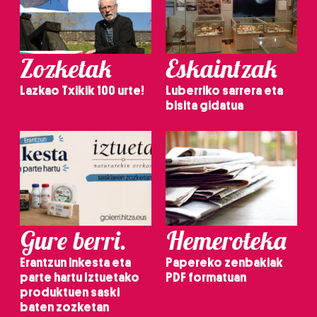
Zozketak
Eskaintzak
Lazkao Txikik 100 urte!
Luberriko sarrera eta
bisita gidatua
Gure berri.
Hemeroteka
Erantzun inkesta eta
Papereko zenbakiak
parte hartu Iztuetako
PDF formatuan
produktuen saski
baten zozketan