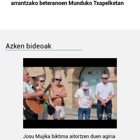
arrantzako beteranoen Munduko Txapelketan
Azken bideoak
Josu Mujika biktima aitortzen duen agiria