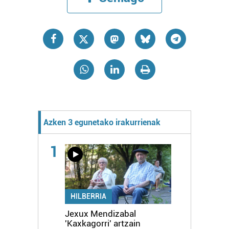
Azken 3 egunetako irakurrienak
1
HILBERRIA
Jexux Mendizabal
'Kaxkagorri' artzain