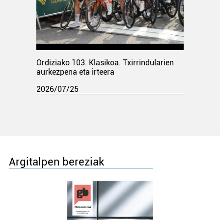
Ordiziako 103. Klasikoa. Txirrindularien
aurkezpena eta irteera
2026/07/25
Argitalpen bereziak