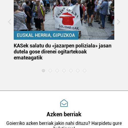
EUSKAL HERRIA, GIPUZKOA
KASek salatu du «jazarpen poliziala» jasan
Pa
dutela gose direnei ogitartekoak
da
emateagatik
«s
Azken berriak
Goierriko azken berriak jakin nahi dituzu? Harpidetu gure