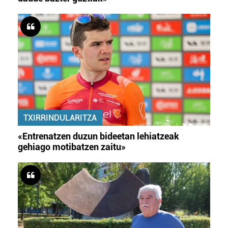
TXIRRINDULARITZA
«Entrenatzen duzun bideetan lehiatzeak
gehiago motibatzen zaitu»