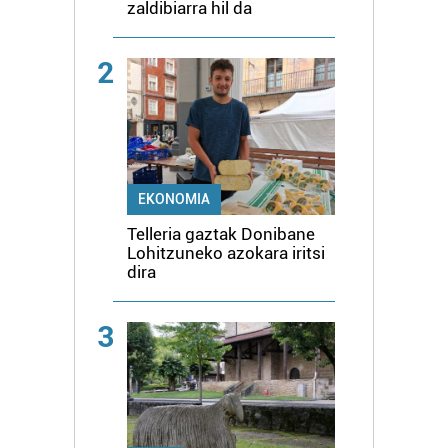
zaldibiarra hil da
2
EKONOMIA
Telleria gaztak Donibane
Lohitzuneko azokara iritsi
dira
3