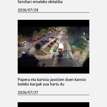
familiari emateko ekitaldia
2026/07/29
Papera eta kartoia jasotzen duen kamioi
bateko kargak sua hartu du
2026/07/27