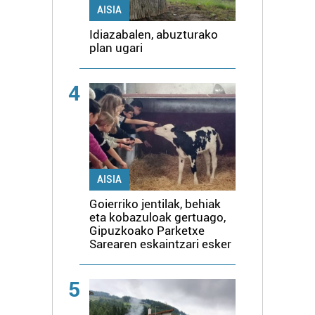
AISIA
Idiazabalen, abuzturako
plan ugari
4
AISIA
Goierriko jentilak, behiak
eta kobazuloak gertuago,
Gipuzkoako Parketxe
Sarearen eskaintzari esker
5