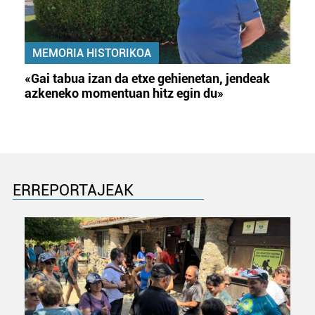
MEMORIA HISTORIKOA
«Gai tabua izan da etxe gehienetan, jendeak
azkeneko momentuan hitz egin du»
ERREPORTAJEAK