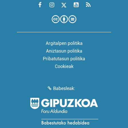
Argitalpen politika
Aniztasun politika
Pribatutasun politika
Cookieak
Babesleak: