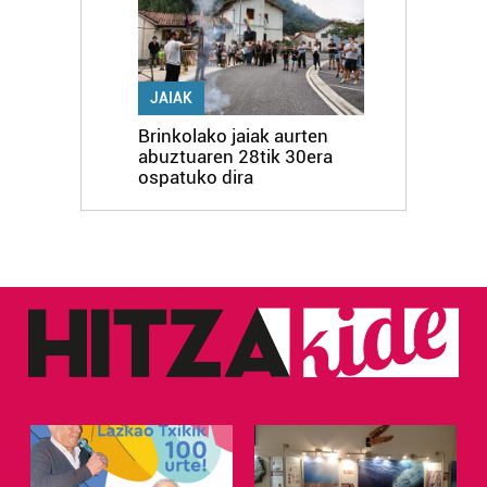
JAIAK
Brinkolako jaiak aurten
abuztuaren 28tik 30era
ospatuko dira