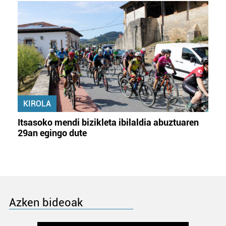
KIROLA
Itsasoko mendi bizikleta ibilaldia abuztuaren
29an egingo dute
Azken bideoak