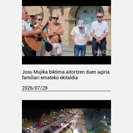
Josu Mujika biktima aitortzen duen agiria
familiari emateko ekitaldia
2026/07/29