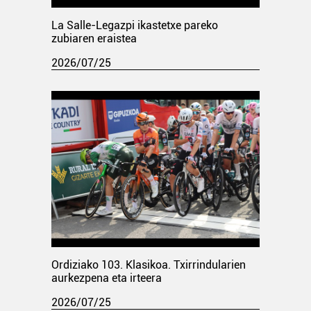
La Salle-Legazpi ikastetxe pareko
zubiaren eraistea
2026/07/25
Ordiziako 103. Klasikoa. Txirrindularien
aurkezpena eta irteera
2026/07/25