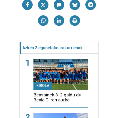
Azken 3 egunetako irakurrienak
1
KIROLA
Beasainek 3-2 galdu du
Reala C-ren aurka
2