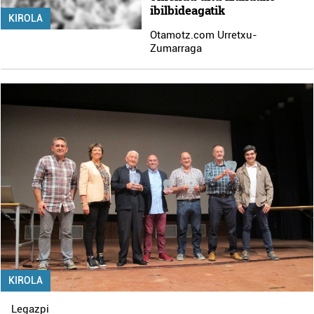
ibilbideagatik
KIROLA
Otamotz.com Urretxu-
Zumarraga
KIROLA
Legazpi