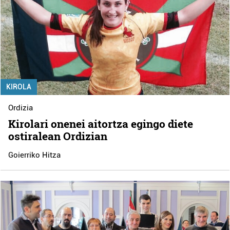
KIROLA
Ordizia
Kirolari onenei aitortza egingo diete
ostiralean Ordizian
Goierriko Hitza