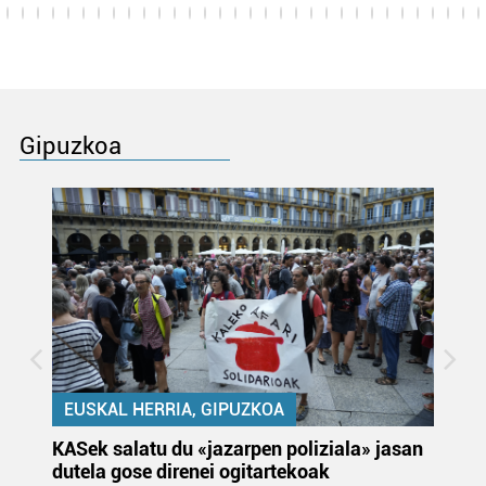
Gipuzkoa
EUSKAL HERRIA, GIPUZKOA
KASek salatu du «jazarpen poliziala» jasan
Pa
dutela gose direnei ogitartekoak
da