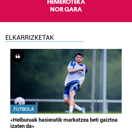
HEMEROTEKA
NOR GARA
ELKARRIZKETAK
FUTBOLA
«Helburuak hasieratik markatzea beti gaiztoa
izaten da»