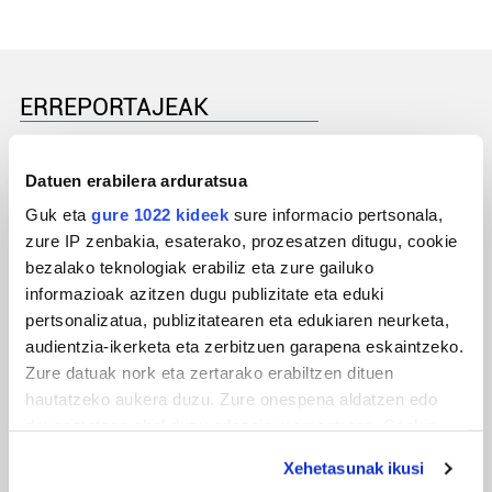
ERREPORTAJEAK
Datuen erabilera arduratsua
Guk eta
gure 1022 kideek
sure informacio pertsonala,
zure IP zenbakia, esaterako, prozesatzen ditugu, cookie
bezalako teknologiak erabiliz eta zure gailuko
informazioak azitzen dugu publizitate eta eduki
pertsonalizatua, publizitatearen eta edukiaren neurketa,
audientzia-ikerketa eta zerbitzuen garapena eskaintzeko.
Zure datuak nork eta zertarako erabiltzen dituen
URBIAKO FESTA
hautatzeko aukera duzu. Zure onespena aldatzen edo
Urbiako zelaiak erromeria leku
deuseztatzen ahal duzu edozein momentutan, Cookie
deklaraziotik edo Privacy triggerean klikatuz.
Xehetasunak ikusi