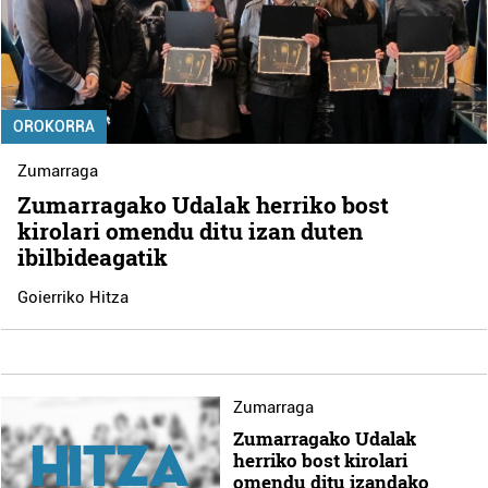
OROKORRA
Zumarraga
Zumarragako Udalak herriko bost
kirolari omendu ditu izan duten
ibilbideagatik
Goierriko Hitza
Zumarraga
Zumarragako Udalak
herriko bost kirolari
omendu ditu izandako