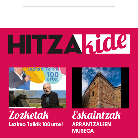
Zozketak
Eskaintzak
Lazkao Txikik 100 urte!
ARRANTZALEEN
MUSEOA