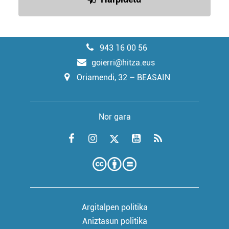
943 16 00 56
goierri@hitza.eus
Oriamendi, 32 – BEASAIN
Nor gara
Argitalpen politika
Aniztasun politika