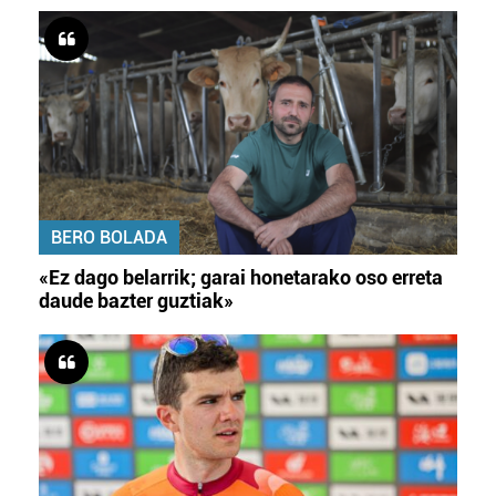
BERO BOLADA
«Ez dago belarrik; garai honetarako oso erreta
daude bazter guztiak»