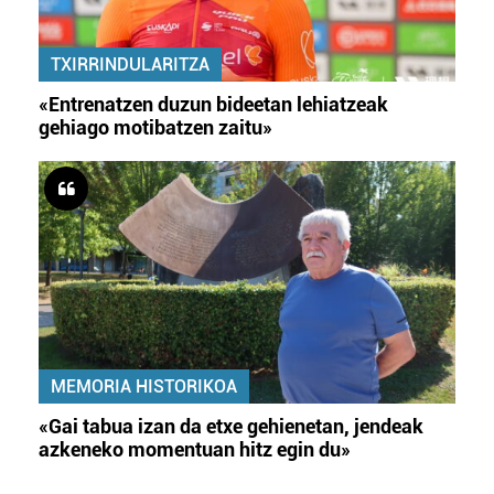
TXIRRINDULARITZA
«Entrenatzen duzun bideetan lehiatzeak
gehiago motibatzen zaitu»
MEMORIA HISTORIKOA
«Gai tabua izan da etxe gehienetan, jendeak
azkeneko momentuan hitz egin du»