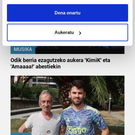
If you allow, we would also like to:
Collect information about your geographical
Dena onartu
location which can be accurate to within several
meters
Aukeratu
Identify your device by actively scanning it for
specific characteristics (fingerprinting)
Find out more about how your personal data is processed
MUSIKA
and set your preferences in the
details section
.
Odik berria ezagutzeko aukera 'KimiK' eta
'Amaaaa!' abestiekin
Guk eta gure bazkideek zure datu pertsonalak
prozesatzen ditugu, zure IP zenbakia, besteak beste,
teknologia erabiliz, cookieak adibidez, iragarki eta eduki
pertsonalizatuak eskaintzeko, iragarkiak eta edukia
neurtzeko, jendeari buruzko informazioa biltzeko eta
produktuak garatzeko. Zure datuak nork eta zertarako
erabiltzen dituen hauta dezakezu.
Bazkide batzuek ez dizute baimenik eskatzen, eta beren