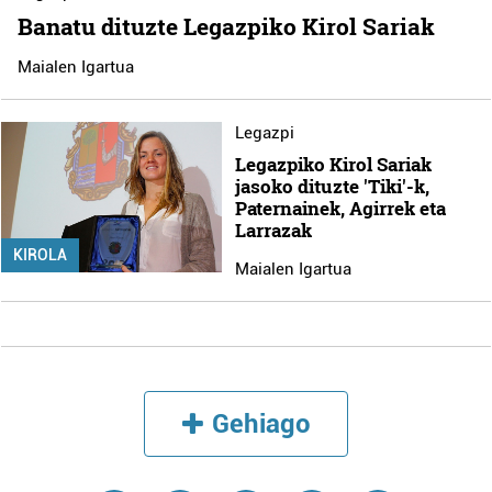
Banatu dituzte Legazpiko Kirol Sariak
Maialen Igartua
Legazpi
Legazpiko Kirol Sariak
jasoko dituzte 'Tiki'-k,
Paternainek, Agirrek eta
Larrazak
KIROLA
Maialen Igartua
Gehiago