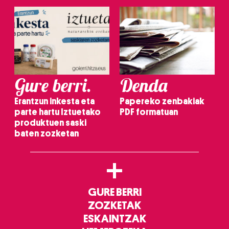
Gure berri.
Denda
Erantzun inkesta eta
Papereko zenbakiak
parte hartu Iztuetako
PDF formatuan
produktuen saski
baten zozketan
+
GURE BERRI
ZOZKETAK
ESKAINTZAK