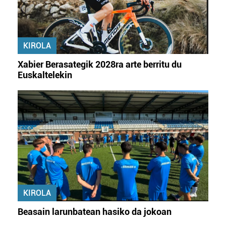
KIROLA
Xabier Berasategik 2028ra arte berritu du
Euskaltelekin
KIROLA
Beasain larunbatean hasiko da jokoan