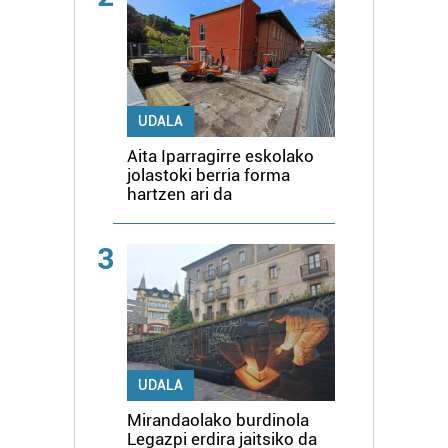
UDALA
Aita Iparragirre eskolako
jolastoki berria forma
hartzen ari da
3
UDALA
Mirandaolako burdinola
Legazpi erdira jaitsiko da